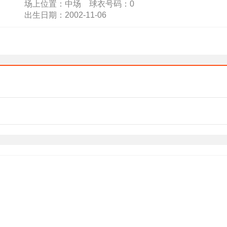
场上位置：中场 球衣号码：0
出生日期：2002-11-06