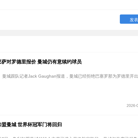
巴萨对罗德里报价 曼城仍有意续约球员
曼城跟队记者Jack Gaughan报道，曼城已经拒绝巴塞罗那为罗德里开出
2026-0
加盟曼城 世界杯冠军门将回归