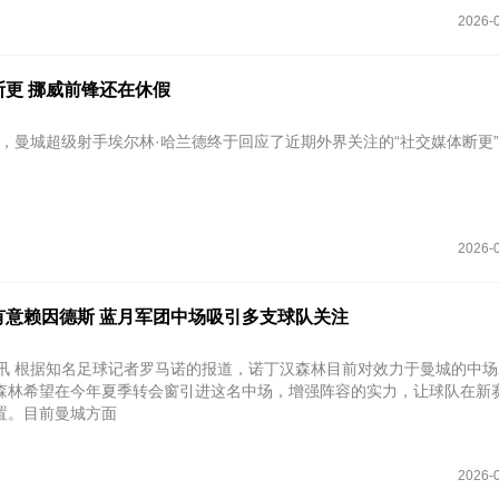
2026-0
断更 挪威前锋还在休假
4日，曼城超级射手埃尔林·哈兰德终于回应了近期外界关注的“社交媒体断更
2026-0
有意赖因德斯 蓝月军团中场吸引多支球队关注
日讯 根据知名足球记者罗马诺的报道，诺丁汉森林目前对效力于曼城的中
森林希望在今年夏季转会窗引进这名中场，增强阵容的实力，让球队在新
置。目前曼城方面
2026-0