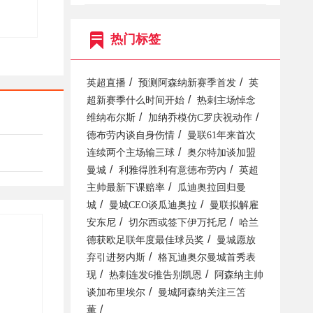
热门标签
/
/
英超直播
预测阿森纳新赛季首发
英
/
超新赛季什么时间开始
热刺主场悼念
/
/
维纳布尔斯
加纳乔模仿C罗庆祝动作
/
德布劳内谈自身伤情
曼联61年来首次
/
连续两个主场输三球
奥尔特加谈加盟
/
/
曼城
利雅得胜利有意德布劳内
英超
/
主帅最新下课赔率
瓜迪奥拉回归曼
/
/
城
曼城CEO谈瓜迪奥拉
曼联拟解雇
/
/
安东尼
切尔西或签下伊万托尼
哈兰
/
德获欧足联年度最佳球员奖
曼城愿放
/
弃引进努内斯
格瓦迪奥尔曼城首秀表
/
/
现
热刺连发6推告别凯恩
阿森纳主帅
/
谈加布里埃尔
曼城阿森纳关注三笘
/
薫