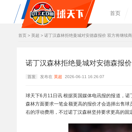
首页
首页
>
英超
>
诺丁汉森林拒绝曼城对安德森报价 双方将继续
诺丁汉森林拒绝曼城对安德森报价
首发
发布在
英超
2026-06-11 16:26:07
球天下6月11日讯 根据英国媒体电讯报的报道，
森林方面要求一笔金额更高的报价才会选择出售球员。
右的浮动费用，不过诺丁汉森林坚持要求更高的固