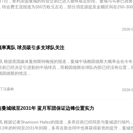
年8月7日，鲁利加盟曼城的转会交易已进入最终敲定阶段。曼城与马赛已就
转会费主流报道为‌350万欧元左右‌，部分消息源提及金额区间在250-30
2026-0
概率离队 球员吸引多支球队关注
日讯 根据英国媒体曼彻斯特晚报的报道，曼城中场赖因德斯大概率会在今
目前已经决定引进新的中场球员，而赖因德斯在球队内部已经没有位置，
赖因德斯的情况，
丁汉森林
2026-0
曼城续至2031年 蓝月军团保证边锋位置实力
讯 根据记者Shamoon Hafez的报道，多库目前已经同意与曼城进行续约
长3年的时间至2031年到期，多库在新合同中也将获得薪资的提升，曼城