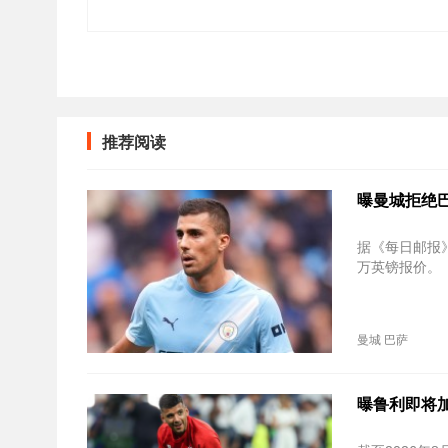
推荐阅读
曝曼城拒绝
据《每日邮报》
万英镑报价。
曼城
巴萨
曝鲁利即将