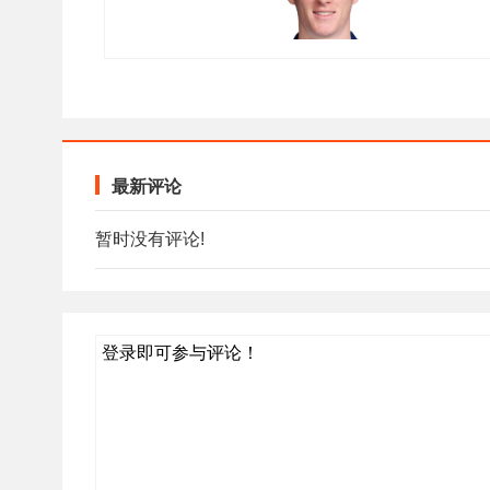
最新评论
暂时没有评论!
登录即可参与评论！