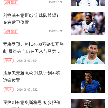
阅读:7.5万+
APP阅读
利物浦有意斯彭斯 球队希望补
充右后卫位置
阅读:3.2万+
APP阅读
罗梅罗预计将以4000万镑离开热
刺 最终去向仍在国米与马竞的
竞争中
英超
2026-08-06 16:24
热刺无意雅克松 球队计划补强
边锋位置
英超
2026-08-05 15:32
曝热刺有意奥斯梅恩 初步报价