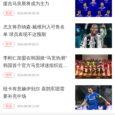
援吉马良斯将成为主力
英超
2026-08-09 00:59
尤文将乔纳森-戴维列入可售名
单 球员表现不达预期
意甲
2026-08-09 00:51
李刚仁加盟在韩国掀“马竞热潮”
韩国首个官方马竞球迷组织近期
成立
西甲
2026-08-09 00:10
纽卡有意赫伊别尔 喜鹊军团需
要补充中场
英超
2026-08-08 23:49