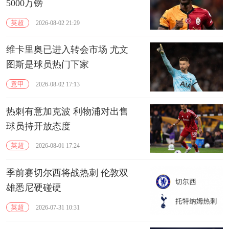
5000万镑
英超
2026-08-02 21:29
维卡里奥已进入转会市场 尤文
图斯是球员热门下家
意甲
2026-08-02 17:13
热刺有意加克波 利物浦对出售
球员持开放态度
英超
2026-08-01 17:24
季前赛切尔西将战热刺 伦敦双
雄悉尼硬碰硬
英超
2026-07-31 10:31