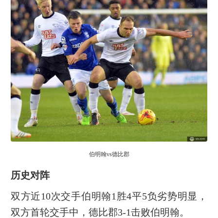
伯明翰vs德比郡
历史对阵
双方近10次交手伯明翰1胜4平5负劣势明显，
双方首轮交手中，德比郡3-1击败伯明翰。