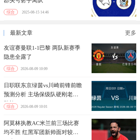
郡头号射手离队
综合
2025-08-15 14:46
最新文章
更多
友谊赛曼联1-1巴黎 两队新赛季
隐患全露了
综合
2026-08-09 10:09
日职联东京绿茵vs川崎前锋前瞻
预测分析 主场保级队硬刚老牌
劲旅
综合
2026-08-09 10:01
阿莫林执教AC米兰前三场比赛
均不胜 红黑军团新帅面对较大