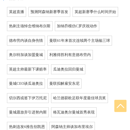
英超直播
预测阿森纳新赛季首发
英超新赛季什么时间开始
热刺主场悼念维纳布尔斯
加纳乔模仿C罗庆祝动作
德布劳内谈自身伤情
曼联61年来首次连续两个主场输三球
奥尔特加谈加盟曼城
利雅得胜利有意德布劳内
英超主帅最新下课赔率
瓜迪奥拉回归曼城
曼城CEO谈瓜迪奥拉
曼联拟解雇安东尼
切尔西或签下伊万托尼
哈兰德获欧足联年度最佳球员奖
曼城愿放弃引进努内斯
格瓦迪奥尔曼城首秀表现
热刺连发6推告别凯恩
阿森纳主帅谈加布里埃尔