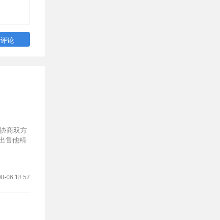
部协商双方
过出售他精
8-06 18:57