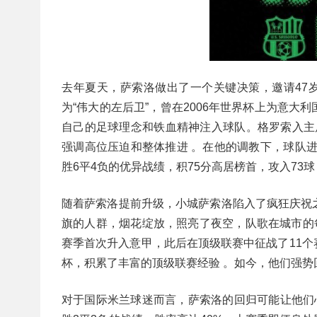
去年夏天，萨索洛做出了一个关键决策，邀请47
为“伟大的左后卫”，曾在2006年世界杯上为意
自己的足球理念和铁血精神注入球队。格罗索入主后，
强调高位压迫和整体推进 。在他的调教下，球队进
胜6平4负的优异战绩，积75分高居榜首，攻入73
随着萨索洛提前升级，小城萨索洛陷入了疯狂庆祝
旗的人群，烟花绽放，照亮了夜空，队歌在城市的每
赛季首次升入意甲，此后在顶级联赛中征战了11
杯，积累了丰富的顶级联赛经验 。如今，他们强
对于国际米兰球迷而言，萨索洛的回归可能让他们心