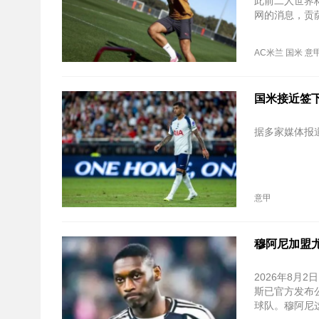
此前二人世界
网的消息，贡
AC米兰
国米
意
国米接近签下
据多家媒体报
意甲
穆阿尼加盟尤
2026年8月
斯已官方发布
球队。穆阿尼