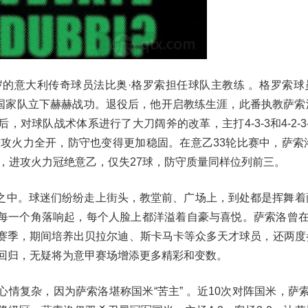
岁的意大利传奇球员法比奥·格罗索担任球队主教练 。格罗索球
大利国家队立下赫赫战功。退役后，他开启教练生涯，此番执教萨索
对球队战术体系进行了大刀阔斧的改革，主打4-3-3和4-2-3
攻火力全开，防守也变得更加稳固。在意乙33轮比赛中，萨索洛
球，进攻火力冠绝意乙，仅失27球，防守质量同样位列前三。
之中。球迷们纷纷走上街头，教堂前、广场上，到处都是挥舞着
一个角落响起，每个人脸上都洋溢着自豪与喜悦。萨索洛曾在201
个赛季，期间培养出贝拉尔迪、斯卡马卡等众多天才球员，还两度
势回归，无疑将为意甲赛场增添更多精彩和变数。
情复杂，因为萨索洛堪称国米“苦主” 。近10次对阵国米，萨索