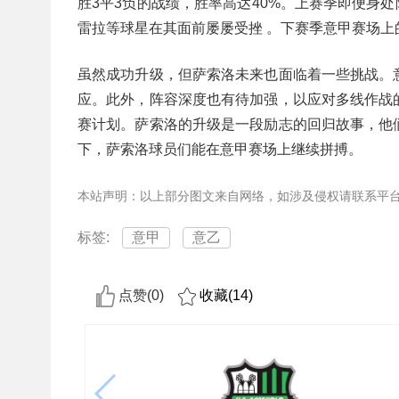
胜3平3负的战绩，胜率高达40%。上赛季即便身处
雷拉等球星在其面前屡屡受挫 。下赛季意甲赛场上
虽然成功升级，但萨索洛未来也面临着一些挑战。
应。此外，阵容深度也有待加强，以应对多线作战
赛计划。萨索洛的升级是一段励志的回归故事，他
下，萨索洛球员们能在意甲赛场上继续拼搏。
本站声明：以上部分图文来自网络，如涉及侵权请联系平
标签:
意甲
意乙
点赞(
0
)
收藏(
14
)