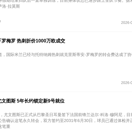
杯假期结束归队后一直单独训练，目前身体状态已逐步跟上全队节奏。据
萨洛·拉莫斯
甲
2026-0
罗梅罗 热刺折价1000万欧成交
道，国际米兰已经与托特纳姆热刺就克里斯蒂安-罗梅罗的转会费达成了协
2026-0
文图斯 5年长约锁定新9号就位
2日，尤文图斯已正式从巴黎圣日耳曼签下法国前锋兰达尔·科洛·穆阿尼，目
公告确认这笔永久转会，双方签约至2031年6月30日，球员已通过体检并
这笔重