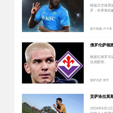
根据天空体育
罗，外界将此
那不勒斯
卢卡库
佛罗伦萨领跑
根据记者罗马
达成默契。
佛罗伦萨
意甲
贡萨洛拉莫
2026年8月