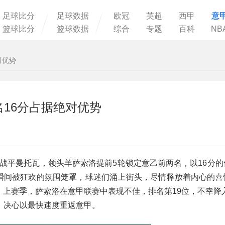
足球比分
足球数据
欧冠
英超
西甲
意
篮球比分
篮球数据
综合
专题
百科
NB
对优势
名16分占据绝对优势
-2战平曼托瓦，领头羊萨索洛提前5轮锁定意乙前两名，以16分
城瞬间被狂欢的氛围笼罩，球迷们涌上街头，尽情释放着内心的喜
史。上赛季，萨索洛在意甲联赛中表现不佳，排名第19位，不幸降
，决心以最快速度重返意甲。