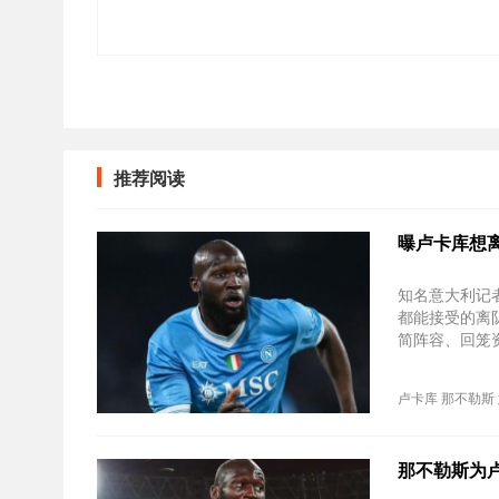
推荐阅读
曝卢卡库想
知名意大利记
都能接受的离队
简阵容、回笼
卢卡库
那不勒斯
那不勒斯为卢