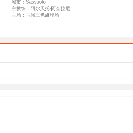
城市：Sassuolo
主教练：阿尔贝托·阿奎拉尼
主场：马佩三色旗球场