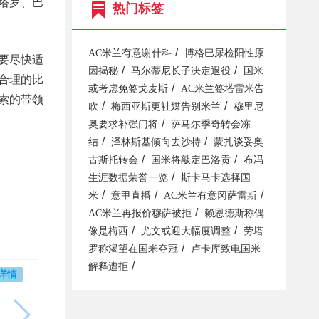
劳塔罗、巴
热门标签
/
AC米兰有意谢什科
博格巴尿检阳性原
要尽快适
/
/
因揭秘
马尔蒂尼长子决定退役
国米
合理的比
/
或考虑免签戈麦斯
AC米兰签塔雷米告
索的带领
/
/
吹
梅西亚斯更社媒告别米兰
穆里尼
/
奥要求补强门将
萨马尔季奇转会冻
/
/
结
泽林斯基倾向去沙特
蒙扎谈妥奥
/
/
古斯托转会
国米将敲定巴洛贡
布冯
/
生涯数据荣誉一览
斯卡马卡选择国
/
/
/
米
意甲直播
AC米兰有意冈萨雷斯
/
AC米兰再报价穆萨被拒
赖恩德斯称偶
/
/
像是梅西
尤文或迎大幅度调整
劳塔
/
罗称渴望在国米夺冠
卢卡库致电国米
/
解释遭拒
详情