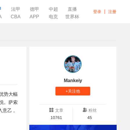
甲
法甲
德甲
中超
直播
|
登录
注册
A
CBA
APP
电竞
世界杯
Mankeiy
+关注他
的优势大幅
悦。萨索
入意乙 。
文章
粉丝
10761
45