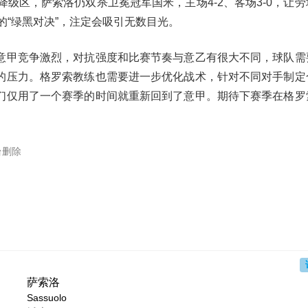
降级区，萨索洛仍双杀卫冕冠军国米，主场4-2、客场3-0，让
的“绿黑对决”，注定会吸引无数目光。
意甲竞争激烈，对抗强度和比赛节奏与意乙有很大不同，球队需
的压力。格罗索教练也需要进一步优化战术，针对不同对手制定
们仅用了一个赛季的时间就重新回到了意甲。期待下赛季在格罗
台删除
萨索洛
Sassuolo