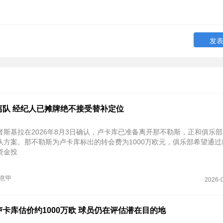
离队 经纪人已摊牌绝不接受替补定位
者斯基拉在2026年8月3日确认，卢卡库已准备离开那不勒斯，正和俱乐
方案。那不勒斯为卢卡库标出的转会费为‌1000万欧元‌，俱乐部希望通
资金投
意甲
2026-0
卡库估价约1000万欧 球员仍在评估潜在目的地