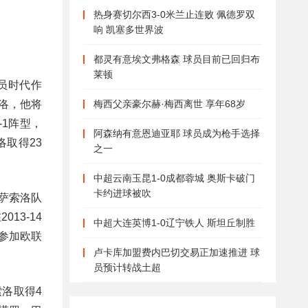
热身赛切尔西3-0米兰止连败 佩德罗双
响 凯塞多世界波
都灵有意埃文弗格森 球员目前已回归布
莱顿
员时代作
梅西父亲豪尔赫·梅西离世 享年68岁
洛，他将
-1阵型，
阿森纳有意恩迪亚耶 球员成为枪手选择
取得23
之一
中超云南玉昆1-0成都蓉城 奥斯卡破门
卡约进球被吹
萨索洛队
3-14
中超大连英博1-0辽宁铁人 斯坦丘制胜
参加欧联
卢卡库加盟费内巴切交易正加速推进 球
员预计转战土超
洛取得4