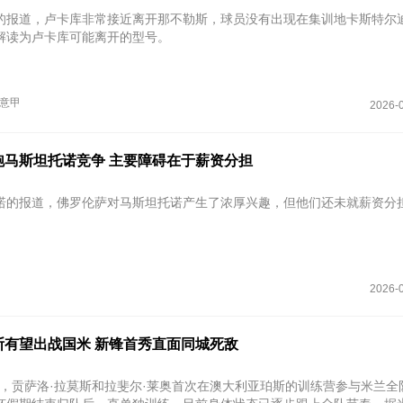
的报道，卢卡库非常接近离开那不勒斯，球员没有出现在集训地卡斯特尔
解读为卢卡库可能离开的型号。
意甲
2026-0
马斯坦托诺竞争 主要障碍在于‌薪资分担‌
诺的报道，佛罗伦萨对马斯坦托诺产生了浓厚兴趣，但他们还未就薪资分
2026-0
斯有望出战国米 新锋首秀直面同城死敌
1日，贡萨洛·拉莫斯和拉斐尔·莱奥首次在澳大利亚珀斯的训练营参与米兰全