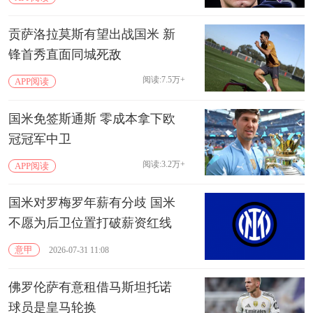
贡萨洛拉莫斯有望出战国米 新
锋首秀直面同城死敌
阅读:7.5万+
APP阅读
国米免签斯通斯 零成本拿下欧
冠冠军中卫
阅读:3.2万+
APP阅读
国米对罗梅罗年薪有分歧 国米
不愿为后卫位置打破薪资红线
意甲
2026-07-31 11:08
佛罗伦萨有意租借马斯坦托诺
球员是皇马轮换