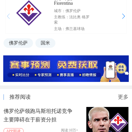
Fiorentina
城市：佛罗伦萨
主教练：法比奥·格罗
索
主场：弗兰基球场
佛罗伦萨
国米
推荐阅读
更多
佛罗伦萨领跑马斯坦托诺竞争
主要障碍在于‌薪资分担‌
阅读:10万+
APP阅读