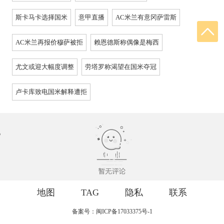
斯卡马卡选择国米
意甲直播
AC米兰有意冈萨雷斯
AC米兰再报价穆萨被拒
赖恩德斯称偶像是梅西
尤文或迎大幅度调整
劳塔罗称渴望在国米夺冠
卢卡库致电国米解释遭拒
地图
TAG
隐私
联系
备案号：闽ICP备17033375号-1