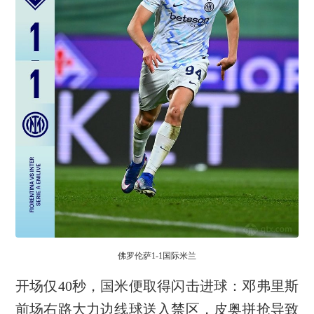
佛罗伦萨1-1国际米兰
开场仅40秒，国米便取得闪击进球：邓弗里斯
前场右路大力边线球送入禁区，皮奥拼抢导致