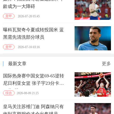
龄成为一大障碍
意甲
2026-07-20 05:45
曝科瓦契奇今夏或转投国米 蓝
黑需先清洗部分球员
意甲
2026-07-16 03:16
最新文章
更多
国际热身赛中国女篮69-65逆转
尼日利亚女篮 张子宇23分卡鲁
13分3助
综合
2026-08-09 21:25
皇马关注苏维门迪 阿森纳只有
收到高额报价才会出售球员