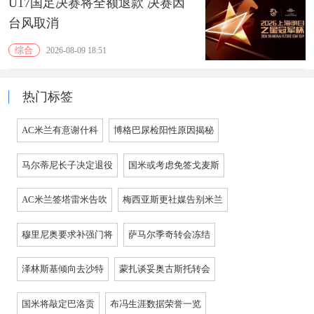
U17国足决赛将全额退款 决赛因
台风取消
综合
2026-08-09 18:51
热门标签
AC米兰有意谢什科
博格巴尿检阳性原因揭秘
马尔蒂尼长子决定退役
国米或考虑免签戈麦斯
AC米兰签塔雷米告吹
梅西亚斯更社媒告别米兰
穆里尼奥要求补强门将
萨马尔季奇转会冻结
泽林斯基倾向去沙特
蒙扎谈妥奥古斯托转会
国米将敲定巴洛贡
布冯生涯数据荣誉一览