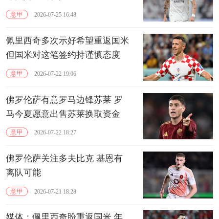
意甲
2026-07-25 16:48
佩里西奇多次示好希望重返国米
但国米对这笔签约持谨慎态度
意甲
2026-07-22 19:06
佛罗伦萨有意罗马边锋苏莱 罗
马今夏愿意出售苏莱换取资金
意甲
2026-07-22 18:27
佛罗伦萨关注多夫比克 基恩有
离队可能
意甲
2026-07-21 18:28
媒体：佩里西奇盼重返国米 年