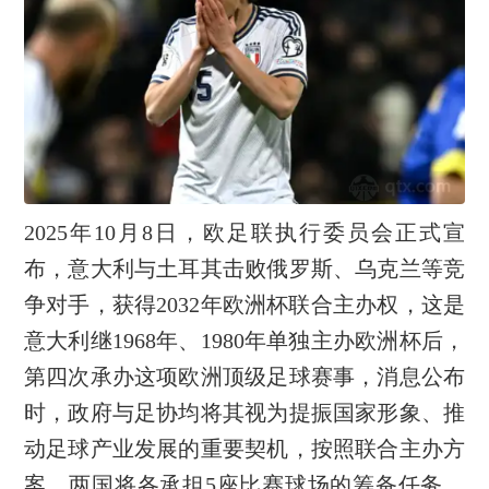
2025年10月8日，欧足联执行委员会正式宣
布，意大利与土耳其击败俄罗斯、乌克兰等竞
争对手，获得2032年欧洲杯联合主办权，这是
意大利继1968年、1980年单独主办欧洲杯后，
第四次承办这项欧洲顶级足球赛事，消息公布
时，政府与足协均将其视为提振国家形象、推
动足球产业发展的重要契机，按照联合主办方
案，两国将各承担5座比赛球场的筹备任务，