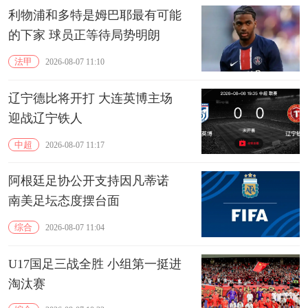
利物浦和多特是姆巴耶最有可能
的下家 球员正等待局势明朗
法甲
2026-08-07 11:10
辽宁德比将开打 大连英博主场
迎战辽宁铁人
中超
2026-08-07 11:17
阿根廷足协公开支持因凡蒂诺
南美足坛态度摆台面
综合
2026-08-07 11:04
U17国足三战全胜 小组第一挺进
淘汰赛