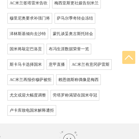
AC米兰签塔雷米告吹
梅西亚斯更社媒告别米兰
穆里尼奥要求补强门将
萨马尔季奇转会冻结
泽林斯基倾向去沙特
蒙扎谈妥奥古斯托转会
国米将敲定巴洛贡
布冯生涯数据荣誉一览
斯卡马卡选择国米
意甲直播
AC米兰有意冈萨雷斯
AC米兰再报价穆萨被拒
赖恩德斯称偶像是梅西
尤文或迎大幅度调整
劳塔罗称渴望在国米夺冠
卢卡库致电国米解释遭拒