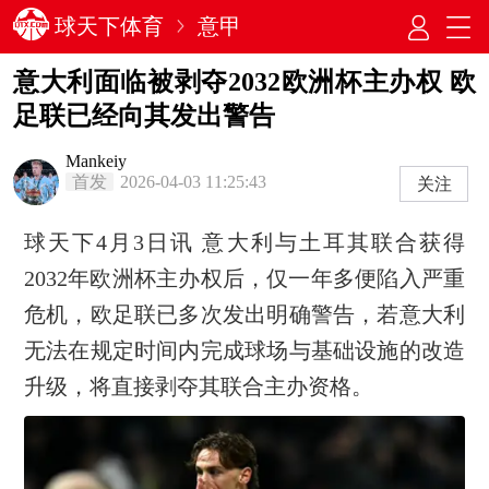
球天下体育
意甲
意大利面临被剥夺2032欧洲杯主办权 欧
足联已经向其发出警告
Mankeiy
首发
2026-04-03 11:25:43
关注
球天下4月3日讯 意大利与土耳其联合获得
2032年欧洲杯主办权后，仅一年多便陷入严重
危机，欧足联已多次发出明确警告，若意大利
无法在规定时间内完成球场与基础设施的改造
升级，将直接剥夺其联合主办资格。