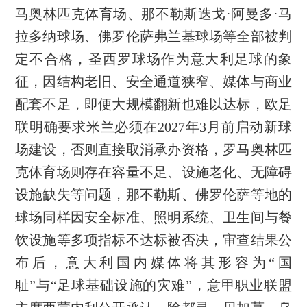
马奥林匹克体育场、那不勒斯迭戈·阿曼多·马
拉多纳球场、佛罗伦萨弗兰基球场等全部被判
定不合格，圣西罗球场作为意大利足球的象
征，因结构老旧、安全通道狭窄、媒体与商业
配套不足，即便大规模翻新也难以达标，欧足
联明确要求米兰必须在2027年3月前启动新球
场建设，否则直接取消承办资格，罗马奥林匹
克体育场则存在容量不足、设施老化、无障碍
设施缺失等问题，那不勒斯、佛罗伦萨等地的
球场同样因安全标准、照明系统、卫生间与餐
饮设施等多项指标不达标被否决，审查结果公
布后，意大利国内媒体将其形容为“国
耻”与“足球基础设施的灾难”，意甲职业联盟