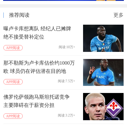
推荐阅读
更多
曝卢卡库想离队 经纪人已摊牌
绝不接受替补定位
阅读:10万+
APP阅读
那不勒斯为卢卡库估价约1000万
欧 球员仍在评估潜在目的地
阅读:7.5万+
APP阅读
佛罗伦萨领跑马斯坦托诺竞争
主要障碍在于‌薪资分担‌
阅读:3.2万+
APP阅读