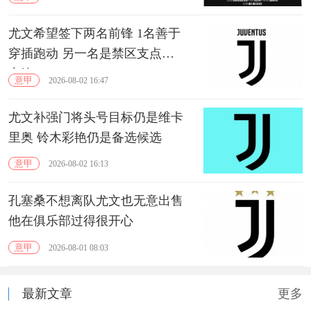
尤文希望签下两名前锋 1名善于
穿插跑动 另一名是禁区支点型
中锋
意甲
2026-08-02 16:47
尤文补强门将头号目标仍是维卡
里奥 铃木彩艳仍是备选候选
意甲
2026-08-02 16:13
孔塞桑不想离队尤文也无意出售
他在俱乐部过得很开心
意甲
2026-08-01 08:03
最新文章
更多