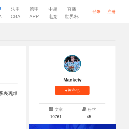
甲
法甲
德甲
中超
直播
|
登录
注册
A
CBA
APP
电竞
世界杯
Mankeiy
+关注他
赛季表现糟
文章
粉丝
10761
45