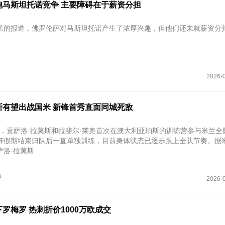
马斯坦托诺竞争 主要障碍在于‌薪资分担‌
诺的报道，佛罗伦萨对马斯坦托诺产生了浓厚兴趣，但他们还未就薪资分
2026-0
斯有望出战国米 新锋首秀直面同城死敌
1日，贡萨洛·拉莫斯和拉斐尔·莱奥首次在澳大利亚珀斯的训练营参与米兰全
杯假期结束归队后一直单独训练，目前身体状态已逐步跟上全队节奏。据
萨洛·拉莫斯
甲
2026-0
罗梅罗 热刺折价1000万欧成交