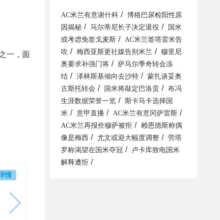
/
AC米兰有意谢什科
博格巴尿检阳性原
/
/
因揭秘
马尔蒂尼长子决定退役
国米
/
或考虑免签戈麦斯
AC米兰签塔雷米告
/
/
吹
梅西亚斯更社媒告别米兰
穆里尼
之一，面
/
奥要求补强门将
萨马尔季奇转会冻
/
/
结
泽林斯基倾向去沙特
蒙扎谈妥奥
/
/
古斯托转会
国米将敲定巴洛贡
布冯
/
生涯数据荣誉一览
斯卡马卡选择国
/
/
/
米
意甲直播
AC米兰有意冈萨雷斯
/
AC米兰再报价穆萨被拒
赖恩德斯称偶
/
/
像是梅西
尤文或迎大幅度调整
劳塔
/
罗称渴望在国米夺冠
卢卡库致电国米
/
解释遭拒
详情