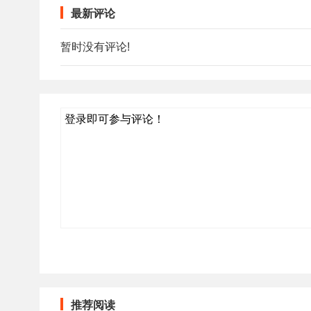
最新评论
暂时没有评论!
登录即可参与评论！
推荐阅读