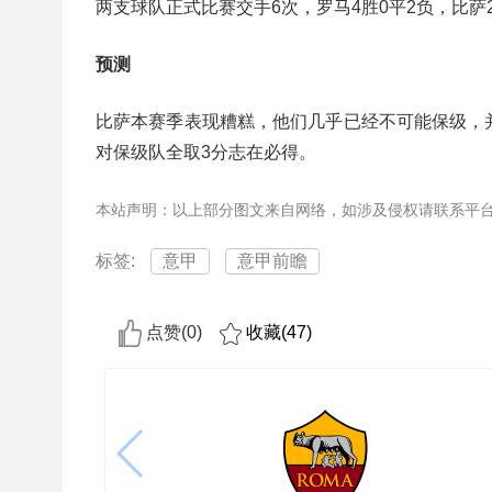
两支球队正式比赛交手6次，罗马4胜0平2负，比萨2
预测
比萨本赛季表现糟糕，他们几乎已经不可能保级，
对保级队全取3分志在必得。
本站声明：以上部分图文来自网络，如涉及侵权请联系平
标签:
意甲
意甲前瞻
点赞(
0
)
收藏(
47
)