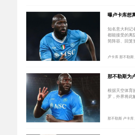
曝卢卡库想
知名意大利记
都能接受的离队
简阵容、回笼
卢卡库
那不勒斯
那不勒斯为卢
根据天空体育
罗，外界将此
那不勒斯
卢卡库