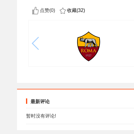
点赞(
0
)
收藏(
32
)
最新评论
暂时没有评论!