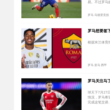
易。不过罗马
罗马
马德里竞技
罗马想要签
根据米兰体育
罗马
皇马
西甲
罗马关注马
球天下7月27
情况，罗马希
完成这笔交易