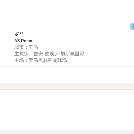
罗马
AS Roma
城市：罗马
主教练：吉安·皮埃罗·加斯佩里尼
主场：罗马奥林匹克球场