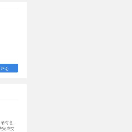
利纳有意，
快完成交