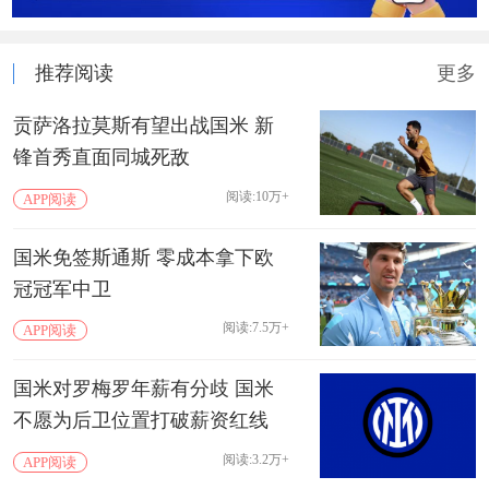
推荐阅读
更多
贡萨洛拉莫斯有望出战国米 新
锋首秀直面同城死敌
阅读:10万+
APP阅读
国米免签斯通斯 零成本拿下欧
冠冠军中卫
阅读:7.5万+
APP阅读
国米对罗梅罗年薪有分歧 国米
不愿为后卫位置打破薪资红线
阅读:3.2万+
APP阅读