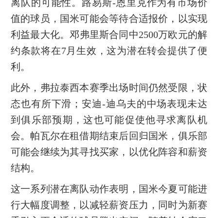
离队的可能性。路易斯-恩里克作为有市场价
值的球员，国米可能会等待合适报价，以实现
利益最大化。邓弗里斯合同中2500万欧元的解
约条款将在7月生效，这为潜在转会提供了便
利。
此外，弗拉泰西本赛季出场时间仍然受限，状
态也有所下滑；安迪-迪乌夫的中场表现未达
到俱乐部预期，这也可能促使他寻求离队机
会。帕瓦尔在租借期结束后回归国米，俱乐部
可能会继续为其寻找买家，以优化阵容和薪资
结构。
这一系列潜在离队动作表明，国米今夏可能进
行大幅度调整，以减轻薪资压力，同时为新赛