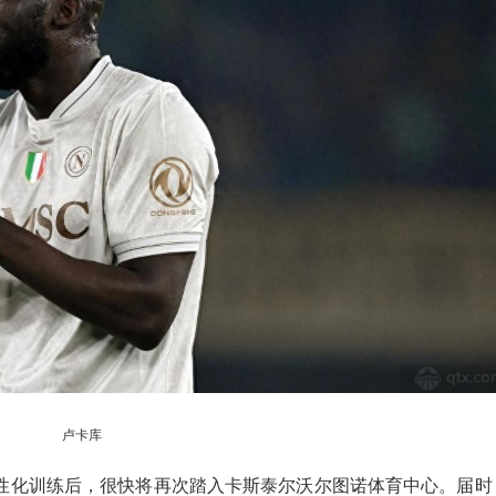
卢卡库
性化训练后，很快将再次踏入卡斯泰尔沃尔图诺体育中心。届时