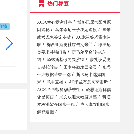
热门标签
/
AC米兰有意谢什科
博格巴尿检阳性原
详情
/
/
因揭秘
马尔蒂尼长子决定退役
国米
/
或考虑免签戈麦斯
AC米兰签塔雷米告
/
/
吹
梅西亚斯更社媒告别米兰
穆里尼
/
奥要求补强门将
萨马尔季奇转会冻
/
/
结
泽林斯基倾向去沙特
蒙扎谈妥奥
/
/
古斯托转会
国米将敲定巴洛贡
布冯
/
生涯数据荣誉一览
斯卡马卡选择国
/
/
/
米
意甲直播
AC米兰有意冈萨雷斯
/
AC米兰再报价穆萨被拒
赖恩德斯称偶
/
/
像是梅西
尤文或迎大幅度调整
劳塔
/
罗称渴望在国米夺冠
卢卡库致电国米
/
解释遭拒