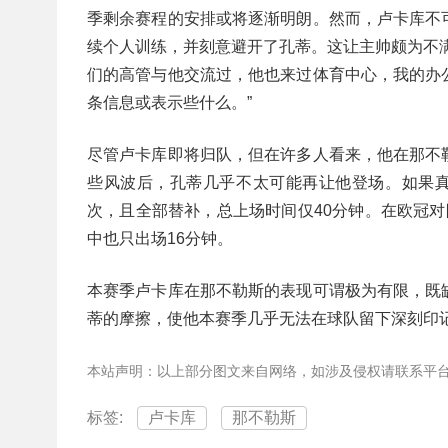
季剩余赛程的安排或将逐渐明朗。然而，卢卡库不
续个人训练，并刻意避开了孔蒂。这让主帅颇为不
们的高管与他交流过，他也来过体育中心，我的办
条信息或表示些什么。”
尽管卢卡库即将归队，但在许多人看来，他在那不
些风波后，孔蒂几乎不太可能再让他登场。如果
次，且全部替补，总上场时间仅40分钟。在欧冠
中也只出场16分钟。
本赛季卢卡库在那不勒斯的表现可谓极为有限，既
蒂的摩擦，使他本赛季几乎无法在球队留下深刻印
本站声明：以上部分图文来自网络，如涉及侵权请联系平
标签:
卢卡库
那不勒斯