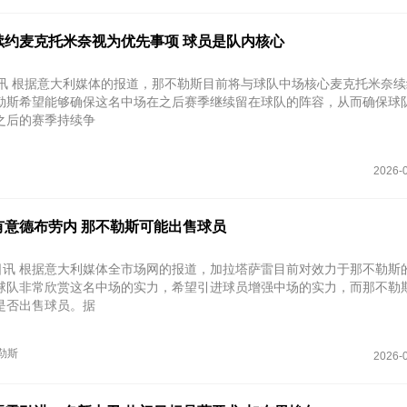
续约麦克托米奈视为优先事项 球员是队内核心
日讯 根据意大利媒体的报道，那不勒斯目前将与球队中场核心麦克托米奈
勒斯希望能够确保这名中场在之后赛季继续留在球队的阵容，从而确保球
之后的赛季持续争
2026-0
有意德布劳内 那不勒斯可能出售球员
8日讯 根据意大利媒体全市场网的报道，加拉塔萨雷目前对效力于那不勒斯
球队非常欣赏这名中场的实力，希望引进球员增强中场的实力，而那不勒
是否出售球员。据
勒斯
2026-0