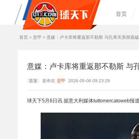
首页
首页
>
意甲
>
意媒：卢卡库将重返那不勒斯 与孔蒂关系彻底
意媒：卢卡库将重返那不勒斯 与
首发
发布在
意甲
2026-05-06 09:23:29
球天下5月6日讯 据意大利媒体tuttomercat