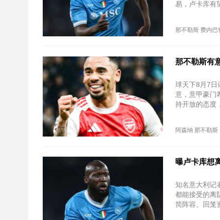
易，卢卡库有
那不勒斯
费内巴
那不勒斯有
球天下8月7
意，意甲豪门
持开放的态度
阿森纳
那不勒斯
曝卢卡库想
知名意大利记
都能接受的离队
简阵容、回笼