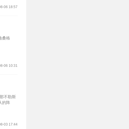
8-06 18:57
迪桑格
8-06 10:31
对那不勒斯
队的阵
8-03 17:44