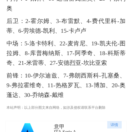
奥
后卫：2-霍尔姆、3-布雷默、4-费代里科-加
蒂、6-劳埃德-凯利、15-卡卢卢
中场：5-洛卡特利、22-麦肯尼、19-凯夫伦-图
拉姆、8-库普梅纳斯、17-阿季奇、18-科斯蒂
奇、21-米雷蒂、27-安德烈亚-坎比亚索
前锋：10-伊尔迪兹、7-弗朗西斯科-孔塞桑、
9-弗拉霍维奇、11-热格罗瓦、13-博加、20-奥
蓬达、30-乔纳森-戴维
本站声明：以上部分图文来自网络，如涉及侵权请联系平台删除
详情
意甲
ITA Serie A