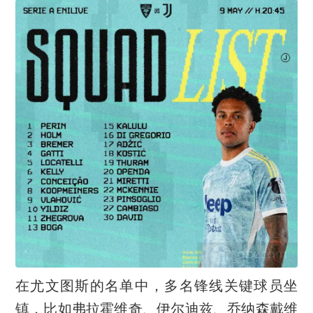
在尤文图斯的名单中，多名锋线关键球员坐
镇，比如弗拉霍维奇、伊尔迪兹、乔纳森戴维