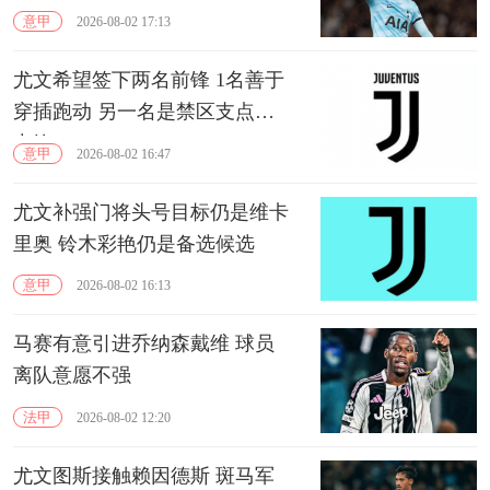
意甲
2026-08-02 17:13
尤文希望签下两名前锋 1名善于
穿插跑动 另一名是禁区支点型
中锋
意甲
2026-08-02 16:47
尤文补强门将头号目标仍是维卡
里奥 铃木彩艳仍是备选候选
意甲
2026-08-02 16:13
马赛有意引进乔纳森戴维 球员
离队意愿不强
法甲
2026-08-02 12:20
尤文图斯接触赖因德斯 斑马军