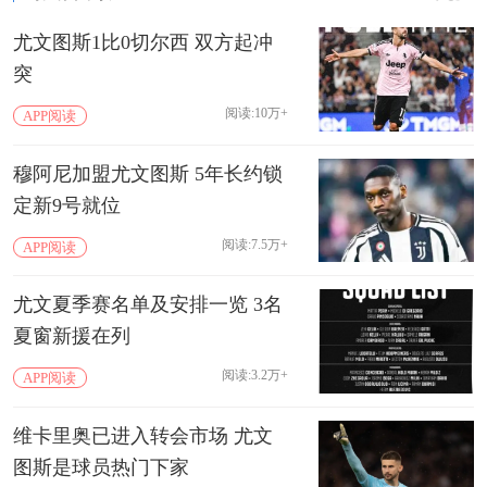
尤文图斯1比0切尔西 双方起冲
突
阅读:10万+
APP阅读
穆阿尼加盟尤文图斯 5年长约锁
定新9号就位
阅读:7.5万+
APP阅读
尤文夏季赛名单及安排一览 3名
夏窗新援在列
阅读:3.2万+
APP阅读
维卡里奥已进入转会市场 尤文
图斯是球员热门下家