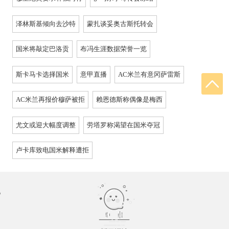
泽林斯基倾向去沙特
蒙扎谈妥奥古斯托转会
国米将敲定巴洛贡
布冯生涯数据荣誉一览
斯卡马卡选择国米
意甲直播
AC米兰有意冈萨雷斯
AC米兰再报价穆萨被拒
赖恩德斯称偶像是梅西
尤文或迎大幅度调整
劳塔罗称渴望在国米夺冠
卢卡库致电国米解释遭拒