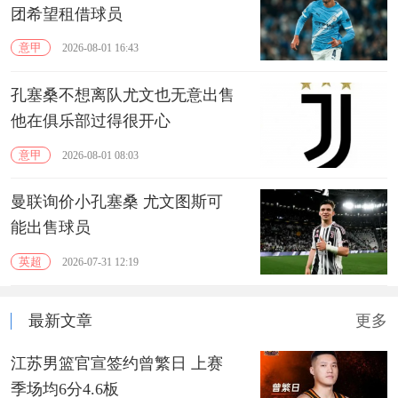
团希望租借球员
意甲
2026-08-01 16:43
孔塞桑不想离队尤文也无意出售
他在俱乐部过得很开心
意甲
2026-08-01 08:03
曼联询价小孔塞桑 尤文图斯可
能出售球员
英超
2026-07-31 12:19
最新文章
更多
江苏男篮官宣签约曾繁日 上赛
季场均6分4.6板