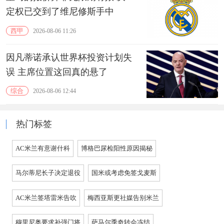
定权已交到了维尼修斯手中
西甲
2026-08-06 11:26
因凡蒂诺承认世界杯投资计划失
误 主席位置这回真的悬了
综合
2026-08-06 12:44
热门标签
AC米兰有意谢什科
博格巴尿检阳性原因揭秘
马尔蒂尼长子决定退役
国米或考虑免签戈麦斯
AC米兰签塔雷米告吹
梅西亚斯更社媒告别米兰
穆里尼奥要求补强门将
萨马尔季奇转会冻结