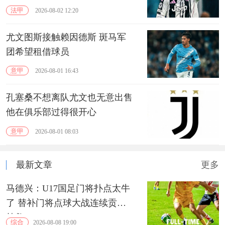
法甲
2026-08-02 12:20
尤文图斯接触赖因德斯 斑马军
团希望租借球员
意甲
2026-08-01 16:43
孔塞桑不想离队尤文也无意出售
他在俱乐部过得很开心
意甲
2026-08-01 08:03
最新文章
更多
马德兴：U17国足门将扑点太牛
了 替补门将点球大战连续贡献
扑救
综合
2026-08-08 19:00