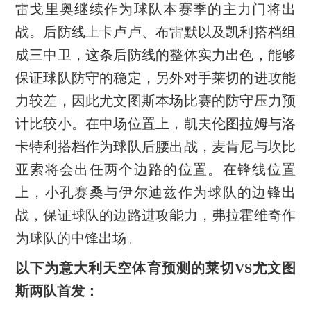
雷戈里奥继续作为球队本赛季的主力门将出
战。后防线上卡卢卢、布雷默以及凯利搭档组
成三中卫，这条后防线的整体实力出色，能够
保证球队防守的稳定，另外对手莱切的进攻能
力较差，因此尤文图斯本场比赛的防守压力预
计比较小。在中场位置上，凯夫伦图拉姆与洛
卡特利搭档作为球队后腰出战，麦肯尼与坎比
亚索将会出任两个边路的位置。在锋线位置
上，小孔赛桑与伊尔迪兹作为球队的边锋出
战，保证球队的边路进攻能力，弗拉霍维奇作
为球队的中锋出场。
以下为意大利天空体育预测的莱切VS尤文图
斯两队首发：