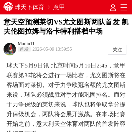
球天下体育
意甲
意天空预测莱切VS尤文图斯两队首发 凯
夫伦图拉姆与洛卡特利搭档中场
Martin11
首发
2026-05-09 13:59:55
关注
球天下5月9日讯 北京时间5月10日2:45，意甲
联赛第36轮将会进行一场比赛，尤文图斯将在
客场面对莱切。对于力争欧冠名额的尤文图斯
来说，球队必须战胜对手才能巩固排名。而对
于力争保级的莱切来说，球队也将争取拿分提
升保级机会，两队将会展开激战。在本场比赛
开始之前，意大利天空体育对两队的首发阵容