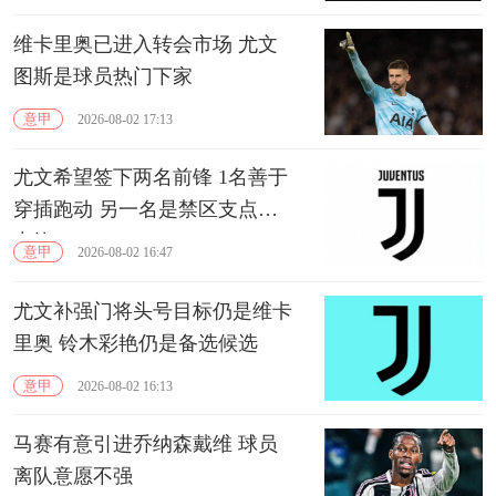
维卡里奥已进入转会市场 尤文
图斯是球员热门下家
意甲
2026-08-02 17:13
尤文希望签下两名前锋 1名善于
穿插跑动 另一名是禁区支点型
中锋
意甲
2026-08-02 16:47
尤文补强门将头号目标仍是维卡
里奥 铃木彩艳仍是备选候选
意甲
2026-08-02 16:13
马赛有意引进乔纳森戴维 球员
离队意愿不强