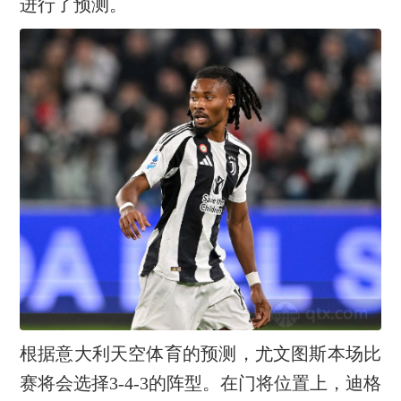
进行了预测。
根据意大利天空体育的预测，尤文图斯本场比
赛将会选择3-4-3的阵型。在门将位置上，迪格