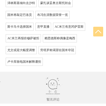
泽林斯基倾向去沙特
蒙扎谈妥奥古斯托转会
国米将敲定巴洛贡
布冯生涯数据荣誉一览
斯卡马卡选择国米
意甲直播
AC米兰有意冈萨雷斯
AC米兰再报价穆萨被拒
赖恩德斯称偶像是梅西
尤文或迎大幅度调整
劳塔罗称渴望在国米夺冠
卢卡库致电国米解释遭拒