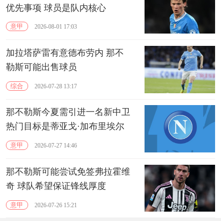
优先事项 球员是队内核心
意甲
2026-08-01 17:03
加拉塔萨雷有意德布劳内 那不
勒斯可能出售球员
综合
2026-07-28 13:17
那不勒斯今夏需引进一名新中卫
热门目标是蒂亚戈·加布里埃尔
意甲
2026-07-27 14:46
那不勒斯可能尝试免签弗拉霍维
奇 球队希望保证锋线厚度
意甲
2026-07-26 15:21