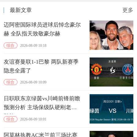
最新文章
更多
迈阿密国际球员进球后悼念豪尔
赫 全队指天致敬豪尔赫
综合
2026-08-09 10:18
友谊赛曼联1-1巴黎 两队新赛季
隐患全露了
综合
2026-08-09 10:09
日职联东京绿茵vs川崎前锋前瞻
预测分析 主场保级队硬刚老牌
劲旅
综合
2026-08-09 10:01
阿莫林执教AC米兰前三场比赛