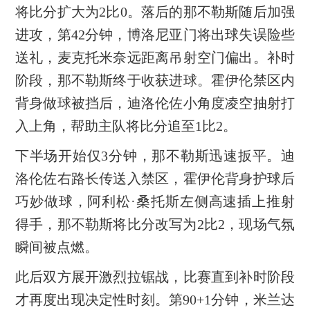
将比分扩大为2比0。落后的那不勒斯随后加强
进攻，第42分钟，博洛尼亚门将出球失误险些
送礼，麦克托米奈远距离吊射空门偏出。补时
阶段，那不勒斯终于收获进球。霍伊伦禁区内
背身做球被挡后，迪洛伦佐小角度凌空抽射打
入上角，帮助主队将比分追至1比2。
下半场开始仅3分钟，那不勒斯迅速扳平。迪
洛伦佐右路长传送入禁区，霍伊伦背身护球后
巧妙做球，阿利松·桑托斯左侧高速插上推射
得手，那不勒斯将比分改写为2比2，现场气氛
瞬间被点燃。
此后双方展开激烈拉锯战，比赛直到补时阶段
才再度出现决定性时刻。第90+1分钟，米兰达