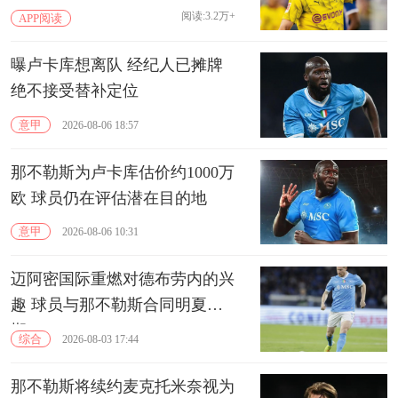
阅读:3.2万+
APP阅读
曝卢卡库想离队 经纪人已摊牌
绝不接受替补定位
意甲
2026-08-06 18:57
那不勒斯为卢卡库估价约1000万
欧 球员仍在评估潜在目的地
意甲
2026-08-06 10:31
迈阿密国际重燃对德布劳内的兴
趣 球员与那不勒斯合同明夏到
期
综合
2026-08-03 17:44
那不勒斯将续约麦克托米奈视为