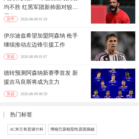
均不胜 红黑军团新帅面对较大
压力
意甲
2026-08-09 01:19
伊尔迪兹希望加盟阿森纳 枪手
继续推动左边锋引援工作
英超
2026-08-09 01:07
德转预测阿森纳新赛季首发 新
援吉马良斯将成为主力
英超
2026-08-09 00:59
热门标签
AC米兰有意谢什科
博格巴尿检阳性原因揭秘