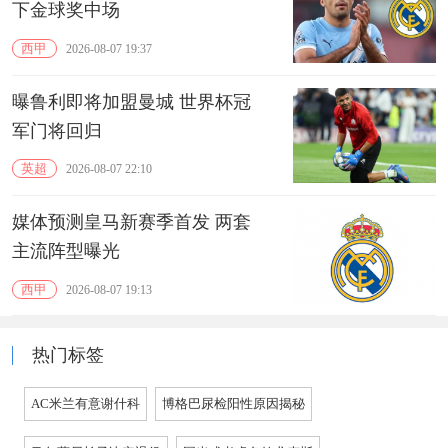
下金球奖中场
西甲
2026-08-07 19:37
曝鲁利即将加盟曼城 世界杯冠
军门将回归
英超
2026-08-07 22:10
媒体预测皇马新赛季首发 两套
主流阵型曝光
西甲
2026-08-07 19:13
热门标签
AC米兰有意谢什科
博格巴尿检阳性原因揭秘