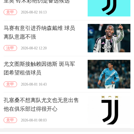
里奥 铃木彩艳仍是备选候选
意甲
2026-08-02 16:13
马赛有意引进乔纳森戴维 球员
离队意愿不强
法甲
2026-08-02 12:20
尤文图斯接触赖因德斯 斑马军
团希望租借球员
意甲
2026-08-01 16:43
孔塞桑不想离队尤文也无意出售
他在俱乐部过得很开心
意甲
2026-08-01 08:03