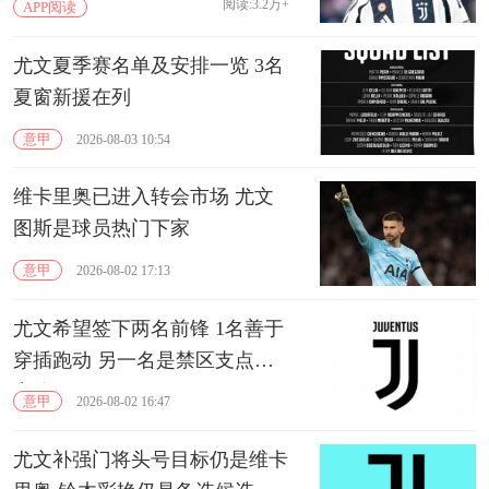
阅读:3.2万+
APP阅读
尤文夏季赛名单及安排一览 3名
夏窗新援在列
意甲
2026-08-03 10:54
维卡里奥已进入转会市场 尤文
图斯是球员热门下家
意甲
2026-08-02 17:13
尤文希望签下两名前锋 1名善于
穿插跑动 另一名是禁区支点型
中锋
意甲
2026-08-02 16:47
尤文补强门将头号目标仍是维卡