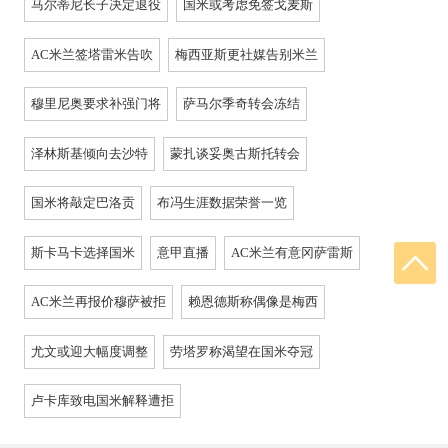
马尔蒂尼长子决定退役
国米或考虑免签戈麦斯
AC米兰签塔雷米告吹
梅西亚斯更社媒告别米兰
穆里尼奥要求补强门将
萨马尔季奇转会冻结
泽林斯基倾向去沙特
蒙扎谈妥奥古斯托转会
国米将敲定巴洛贡
布冯生涯数据荣誉一览
斯卡马卡选择国米
意甲直播
AC米兰有意冈萨雷斯
AC米兰再报价穆萨被拒
赖恩德斯称偶像是梅西
尤文或迎大幅度调整
劳塔罗称渴望在国米夺冠
卢卡库致电国米解释遭拒