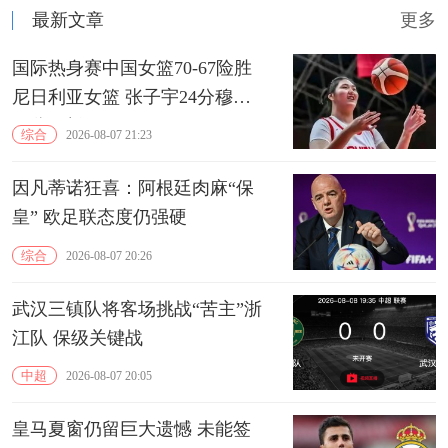
最新文章
更多
国际热身赛中国女篮70-67险胜
尼日利亚女篮 张子宇24分穆萨
15分10板
综合
2026-08-07 21:23
因凡蒂诺狂喜：阿根廷肉麻“保
皇” 欧足联态度仍强硬
综合
2026-08-07 20:26
武汉三镇队将客场挑战“苦主”浙
江队 保级关键战
中超
2026-08-07 20:05
皇马夏窗仍留巨大遗憾 未能签