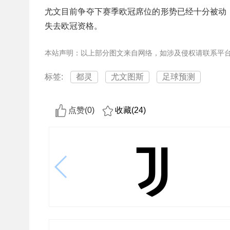
尤文目前争夺下赛季欧冠席位的形势已经十分被动
失去欧冠资格。
本站声明：以上部分图文来自网络，如涉及侵权请联系平
标签:
都灵
尤文图斯
足球预测
点赞(
0
)
收藏(
24
)