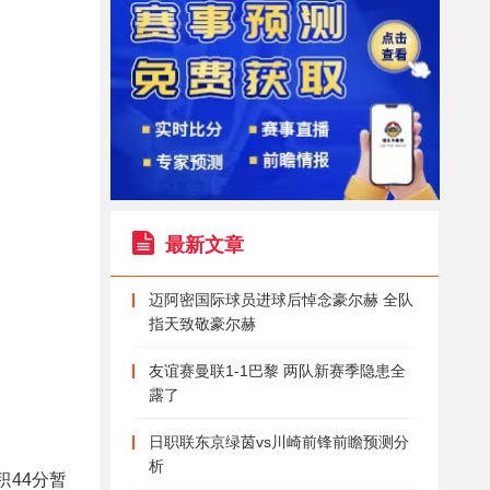
最新文章
迈阿密国际球员进球后悼念豪尔赫 全队
指天致敬豪尔赫
友谊赛曼联1-1巴黎 两队新赛季隐患全
露了
日职联东京绿茵vs川崎前锋前瞻预测分
析
积44分暂