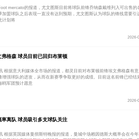
oot mercato的报道，尤文图斯目前将球队前锋乔纳森戴维列入可出售
季加盟球队之后表现一直没有达到预期，尤文图斯认为球队的锋线需要引
此计划将
2026-0
文弗格森 球员目前已回归布莱顿
日讯 根据意大利媒体全市场的报道，都灵目前对布莱顿前锋埃文弗格森有
锋增强球队的进攻，从而在新赛季争取更好的成绩。目前这名前锋已经结
海鸥军团预计愿意
2026-0
概率离队 球员吸引多支球队关注
日讯 根据英国媒体曼彻斯特晚报的报道，曼城中场赖因德斯大概率会在今