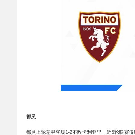
都灵
都灵上轮意甲客场1-2不敌卡利亚里，近5轮联赛仅