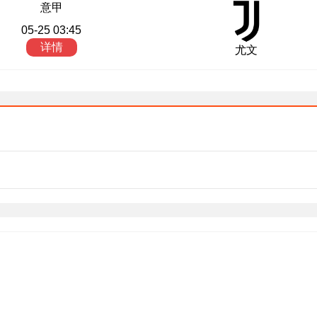
意甲
05-25 03:45
详情
尤文