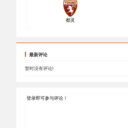
都灵
最新评论
暂时没有评论!
登录即可参与评论！