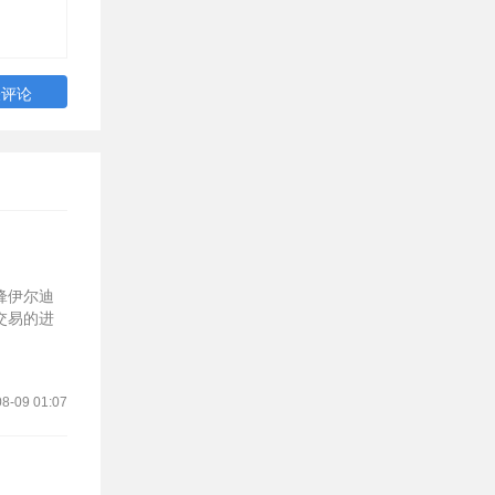
锋伊尔迪
交易的进
8-09 01:07