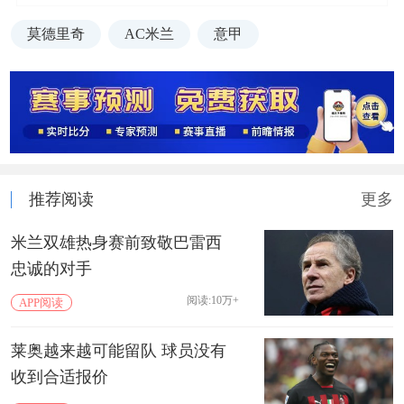
莫德里奇
AC米兰
意甲
推荐阅读
更多
米兰双雄热身赛前致敬巴雷西
忠诚的对手
阅读:10万+
APP阅读
莱奥越来越可能留队 球员没有
收到合适报价