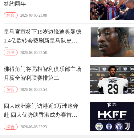
签约两年
综合
2026-08-06 23:08
皇马官宣签下19岁边锋迪奥曼德
1.4亿欧转会费刷新皇马队史纪
录
西甲
2026-08-06 22:58
佛得角门将亮相智利俱乐部主场
月薪全智利联赛排第二
综合
2026-08-06 22:54
四大欧洲豪门访港近9万球迷奔
赴 四大优势助香港成办赛首选
地
综合
2026-08-06 22:23