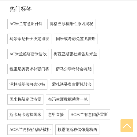
热门标签
AC米兰有意谢什科
博格巴尿检阳性原因揭秘
马尔蒂尼长子决定退役
国米或考虑免签戈麦斯
AC米兰签塔雷米告吹
梅西亚斯更社媒告别米兰
穆里尼奥要求补强门将
萨马尔季奇转会冻结
泽林斯基倾向去沙特
蒙扎谈妥奥古斯托转会
国米将敲定巴洛贡
布冯生涯数据荣誉一览
斯卡马卡选择国米
意甲直播
AC米兰有意冈萨雷斯
AC米兰再报价穆萨被拒
赖恩德斯称偶像是梅西