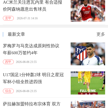
AC米兰关注恩瓦内里 有合适报
价阿森纳愿意出售球员
意甲
2026-07-31 14:16
最新文章
更多
罗梅罗与马竞达成原则性协议
年薪600万签约4年
西甲
2026-08-06 23:55
U17国足1分钟轰2球 明日之星冠
军杯小组全胜进四强
综合
2026-08-06 23:35
萨拉赫加盟特拉布宗体育 双方