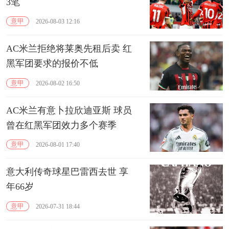
3笔
意甲
2026-08-03 12:16
AC米兰拒绝将莱奥先租后卖 红
黑军团要求的报价不低
意甲
2026-08-02 16:50
AC米兰有意卜拉欣迪亚斯 球员
曾在红黑军团效力多个赛季
意甲
2026-08-01 17:40
意大利传奇球星巴雷西去世 享
年66岁
意甲
2026-07-31 18:44