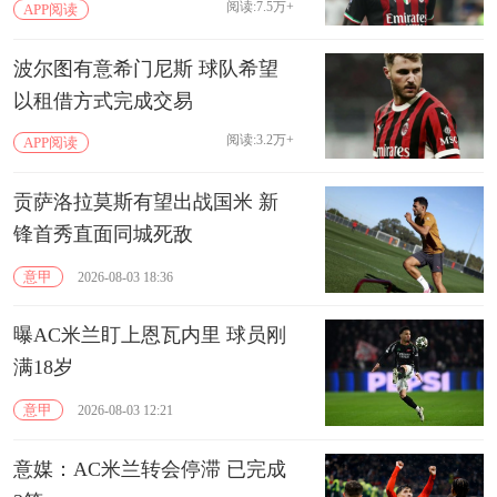
阅读:7.5万+
APP阅读
波尔图有意希门尼斯 球队希望
以租借方式完成交易
阅读:3.2万+
APP阅读
贡萨洛拉莫斯有望出战国米 新
锋首秀直面同城死敌
意甲
2026-08-03 18:36
曝AC米兰盯上恩瓦内里 球员刚
满18岁
意甲
2026-08-03 12:21
意媒：AC米兰转会停滞 已完成