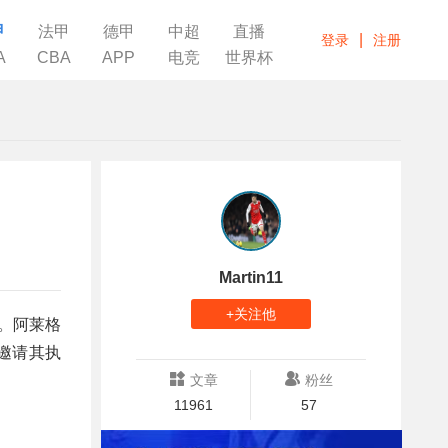
甲
法甲
德甲
中超
直播
|
登录
注册
A
CBA
APP
电竞
世界杯
Martin11
+关注他
。阿莱格
邀请其执
文章
粉丝
11961
57