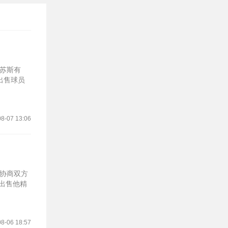
热苏斯有
出售球员
8-07 13:06
部协商双方
过出售他精
8-06 18:57