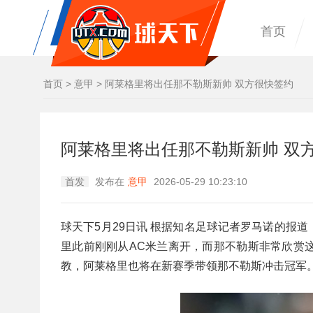
首页
首页
>
意甲
>
阿莱格里将出任那不勒斯新帅 双方很快签约
阿莱格里将出任那不勒斯新帅 双
首发
发布在
意甲
2026-05-29 10:23:10
球天下5月29日讯 根据知名足球记者罗马诺的报
里此前刚刚从AC米兰离开，而那不勒斯非常欣赏
教，阿莱格里也将在新赛季带领那不勒斯冲击冠军