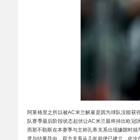
阿莱格里之所以被AC米兰解雇是因为球队没能获
队赛季最后阶段状态起伏让AC米兰最终掉出欧冠
而那不勒斯在本赛季与主帅孔蒂关系出现嫌隙时就
度与结果导向，双方关系从几年前便已建立，此次