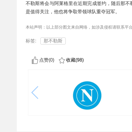
不勒斯将会与阿莱格里在近期完成签约，随后那不
是值得关注，他也将争取带领球队重夺冠军。
本站声明：以上部分图文来自网络，如涉及侵权请联系平
标签:
那不勒斯
点赞(
0
)
收藏(
98
)