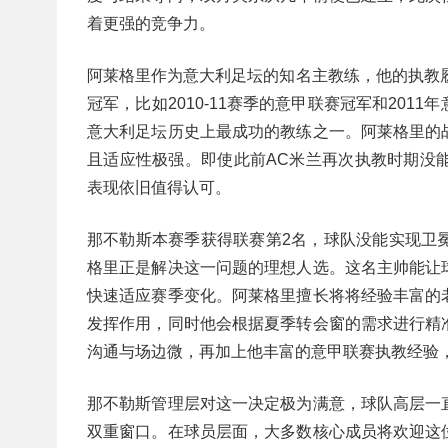
着更强的竞争力。
阿莱格里作为意大利足坛的知名主教练，他的执教履历
冠军，比如2010-11赛季的意甲联赛冠军和20
意大利足坛历史上最成功的教练之一。阿莱格里的
且适应性极强。即使此前AC米兰再次执教时期没
表现依旧值得认可。
那不勒斯本赛季获得联赛第2名，球队没能实现卫
格里正是解决这一问题的理想人选。这名主帅能让
快速适应赛季变化。阿莱格里擅长将将经验丰富的
发挥作用，同时他会根据夏季转会窗的需求进行精
沟通与场边微，再加上他丰富的意甲联赛执教经验
那不勒斯管理层对这一决定极为满意，球队高层一
双重窗口。在球员层面，大多数核心成员将欢迎这