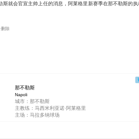
勒斯就会官宣主帅上任的消息，阿莱格里新赛季在那不勒斯的执
台删除
那不勒斯
Napoli
城市：那不勒斯
主教练：马西米利亚诺·阿莱格里
主场：马拉多纳球场