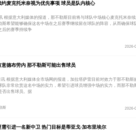
续约麦克托米奈视为优先事项 球员是队内核心
日讯 根据意大利媒体的报道，那不勒斯目前将与球队中场核心麦克托米奈
勒斯希望能够确保这名中场在之后赛季继续留在球队的阵容，从而确保球
之后的赛季持续争
2026-0
有意德布劳内 那不勒斯可能出售球员
8日讯 根据意大利媒体全市场网的报道，加拉塔萨雷目前对效力于那不勒斯
球队非常欣赏这名中场的实力，希望引进球员增强中场的实力，而那不勒
是否出售球员。据
勒斯
2026-0
夏需引进一名新中卫 热门目标是蒂亚戈·加布里埃尔