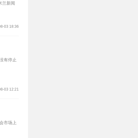
米兰新闻
8-03 18:36
没有停止
8-03 12:21
会市场上