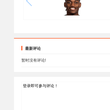
最新评论
暂时没有评论!
登录即可参与评论！