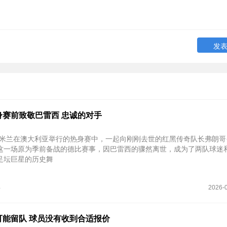
身赛前致敬巴雷西 忠诚的对手
际米兰在澳大利亚举行的热身赛中，一起向刚刚去世的红黑传奇队长弗朗哥
这一场原为季前备战的德比赛事，因巴雷西的骤然离世，成为了两队球迷
足坛巨星的历史舞
兰
2026-0
可能留队 球员没有收到合适报价