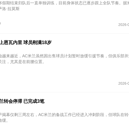
杯假期结束归队后一直单独训练，目前身体状态已逐步跟上全队节奏。据
萨洛·拉莫斯
甲
2026-0
上恩瓦内里 球员刚满18岁
始越来越近，AC米兰虽然因出售球员计划暂时放缓引援节奏，但俱乐部并
关注，尤其是在前腰位置。
2026-0
兰转会停滞 已完成3笔
甲揭幕仅剩三周左右，AC米兰的备战工作已经进入冲刺阶段，但球队在转
放缓。