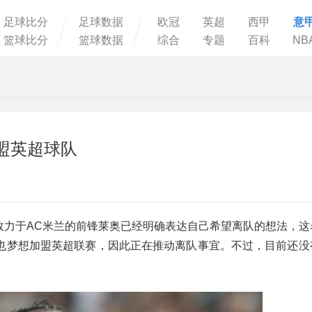
足球比分
足球数据
欧冠
英超
西甲
意
篮球比分
篮球数据
综合
专题
百科
NB
盟英超球队
，效力于AC米兰的前锋莱奥已经明确表达自己希望离队的想法，这
也梦想加盟英超联赛，因此正在推动离队事宜。不过，目前还没