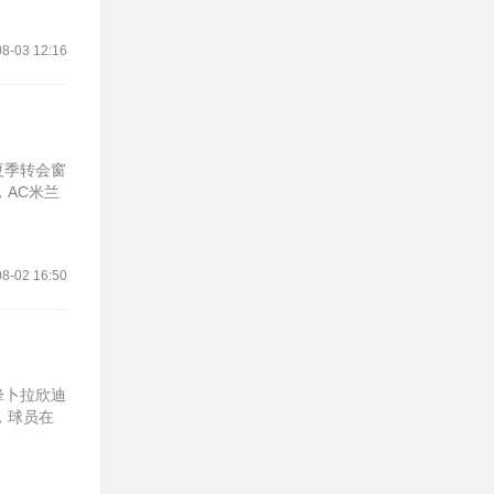
8-03 12:16
夏季转会窗
AC米兰
8-02 16:50
锋卜拉欣迪
，球员在