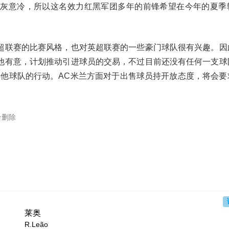
心灰意冷，所以这名效力红黑军团多年的前锋希望在今年的夏季
超联赛的比赛风格，也对英超联赛的一些豪门球队很有兴趣。因
他有意，计划推动引进球员的交易，不过目前还没有任何一支球
其他球队的行动。AC米兰方面对于出售球员持开放态度，将会要
台删除
莱奥
R.Leão