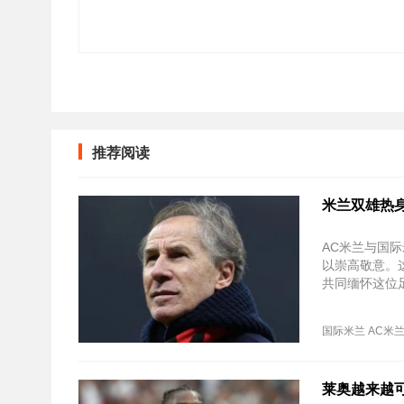
推荐阅读
米兰双雄热
AC米兰与国
以崇高敬意。
共同缅怀这位
国际米兰
AC米
莱奥越来越