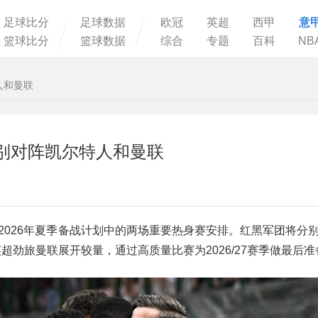
足球比分
足球数据
欧冠
英超
西甲
意
篮球比分
篮球数据
综合
专题
百科
NB
人和曼联
分别对阵凯尔特人和曼联
了2026年夏季备战计划中的两场重要热身赛安排。红黑军团将分别
超劲旅曼联展开较量，通过高质量比赛为2026/27赛季做最后准