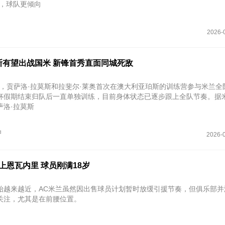
说，球队更倾向
2026-
斯有望出战国米 新锋首秀直面同城死敌
1日，贡萨洛·拉莫斯和拉斐尔·莱奥首次在澳大利亚珀斯的训练营参与米兰全
杯假期结束归队后一直单独训练，目前身体状态已逐步跟上全队节奏。据
萨洛·拉莫斯
甲
2026-0
上恩瓦内里 球员刚满18岁
始越来越近，AC米兰虽然因出售球员计划暂时放缓引援节奏，但俱乐部并
关注，尤其是在前腰位置。