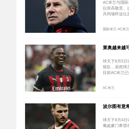
AC米兰与国
以崇高敬意。
共同缅怀这位
国际米兰
AC米
莱奥越来越
球天下8月5
留队，虽然球
目前AC米兰
AC米兰
波尔图有意
球天下8月4
葡超豪门希望