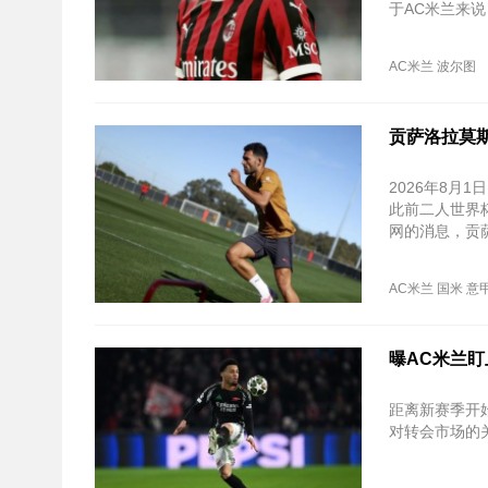
于AC米兰来
AC米兰
波尔图
贡萨洛拉莫
2026年8月
此前二人世界
网的消息，贡
AC米兰
国米
意
曝AC米兰盯
距离新赛季开
对转会市场的