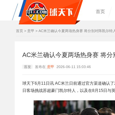
首页
首页
>
意甲
>
AC米兰确认今夏两场热身赛 将分别对阵凯尔特
AC米兰确认今夏两场热身赛 将
首发
发布在
意甲
2026-06-11 15:03:46
球天下6月11日讯 AC米兰日前通过官方渠道确认
日客场挑战苏超豪门凯尔特人，以及在8月15日与英