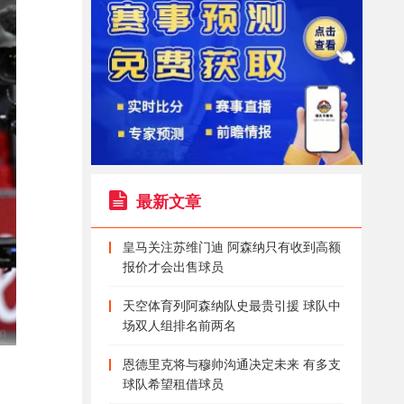
最新文章
皇马关注苏维门迪 阿森纳只有收到高额
报价才会出售球员
天空体育列阿森纳队史最贵引援 球队中
场双人组排名前两名
恩德里克将与穆帅沟通决定未来 有多支
球队希望租借球员