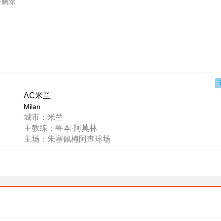
台删除
AC米兰
Milan
城市：米兰
主教练：鲁本·阿莫林
主场：朱塞佩梅阿查球场