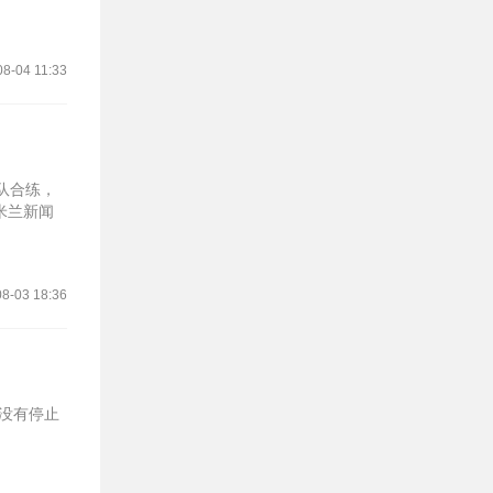
08-04 11:33
队合练，
米兰新闻
8-03 18:36
没有停止