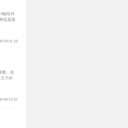
3输给对
帅也是面
8-09 01:19
连败。这
出主力出
8-08 23:32