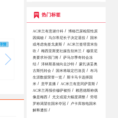
热门标签
/
AC米兰有意谢什科
博格巴尿检阳性原
/
/
因揭秘
马尔蒂尼长子决定退役
国米
/
详情
或考虑免签戈麦斯
AC米兰签塔雷米告
/
/
吹
梅西亚斯更社媒告别米兰
穆里尼
/
奥要求补强门将
萨马尔季奇转会冻
/
/
结
泽林斯基倾向去沙特
蒙扎谈妥奥
/
/
古斯托转会
国米将敲定巴洛贡
布冯
/
生涯数据荣誉一览
斯卡马卡选择国
/
/
/
米
意甲直播
AC米兰有意冈萨雷斯
/
AC米兰再报价穆萨被拒
赖恩德斯称偶
/
/
像是梅西
尤文或迎大幅度调整
劳塔
/
罗称渴望在国米夺冠
卢卡库致电国米
/
解释遭拒