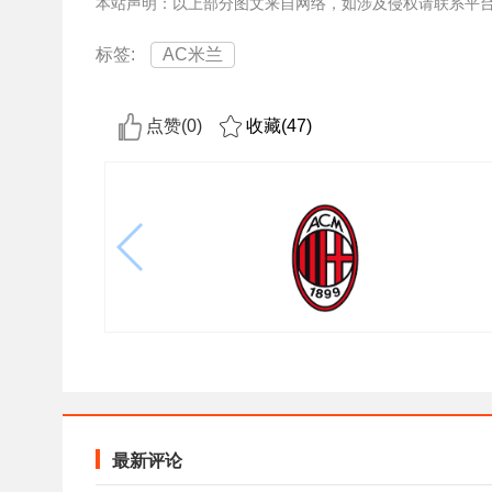
本站声明：以上部分图文来自网络，如涉及侵权请联系平
标签:
AC米兰
点赞(
0
)
收藏(
47
)
最新评论