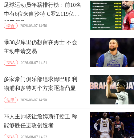
足球运动员年薪排行榜：前10名
中有6位来自沙特 C罗2.119亿镑
断层领跑‌
综合
2026-08-07 14:56
曝38岁库里仍想留在勇士 不会
主动申请交易
NBA
2026-08-07 14:51
多家豪门俱乐部追求姆巴耶 利
物浦和多特两个方案逐渐凸显
法甲
2026-08-07 14:50
76人主帅谈让詹姆斯打控卫 称
能够胜任进攻创造者
NBA
2026-08-07 14:22