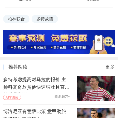
柏林联合
多特蒙德
推荐阅读
更多
多特考虑提高对马拉的报价 主
帅科瓦奇欣赏他快速强壮且直接
的球员类型
阅读:10万+
APP阅读
博洛尼亚有意萨比策 意甲劲旅