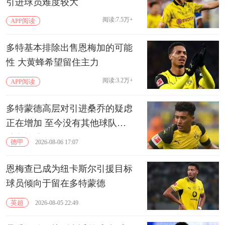
引进球员难度较大
阅读:7.5万+
APP阅读
多特基本排除出售恩梅加的可能
性 大黄蜂希望留住主力
阅读:3.2万+
APP阅读
多特蒙德高层对引进桑乔的疑虑
正在增加 至今没有其他球队推
动免签他
德甲
2026-08-06 17:07
恩梅查已成为纽卡斯尔引援目标
球员倾向于留在多特蒙德
英超
2026-08-05 22:49