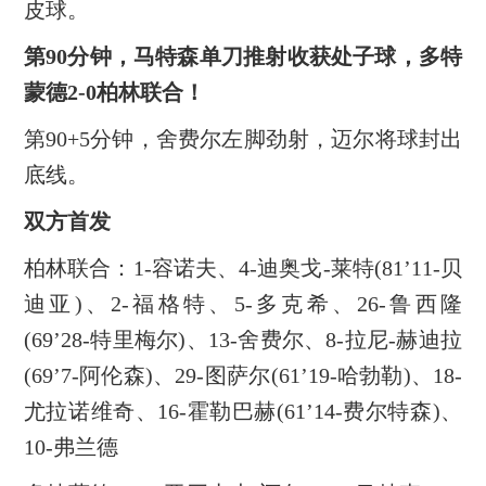
皮球。
第90分钟，马特森单刀推射收获处子球，多特
蒙德2-0柏林联合！
第90+5分钟，舍费尔左脚劲射，迈尔将球封出
底线。
双方首发
柏林联合：1-容诺夫、4-迪奥戈-莱特(81’11-贝
迪亚)、2-福格特、5-多克希、26-鲁西隆
(69’28-特里梅尔)、13-舍费尔、8-拉尼-赫迪拉
(69’7-阿伦森)、29-图萨尔(61’19-哈勃勒)、18-
尤拉诺维奇、16-霍勒巴赫(61’14-费尔特森)、
10-弗兰德