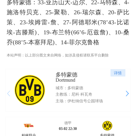
多特蒙德：33-亚历山大-迈尔、22-马特森、4-
施洛特贝克、25-聚勒、26-瑞尔森、20-萨比
策、23-埃姆雷-詹、27-阿德耶米(78’43-比诺
埃-吉滕斯)、19-布兰特(66’6-厄兹詹)、10-桑
乔(88’5-本塞拜尼)、14-菲尔克鲁格
本站声明：以上部分图文来自网络，如涉及侵权请联系平台删除
详情
多特蒙德
Dortmund
城市：多特蒙德
主教练：尼科·科瓦奇
主场：伊杜纳信号公园球场
德甲
03-02 22:30
柏林联合
多特蒙德