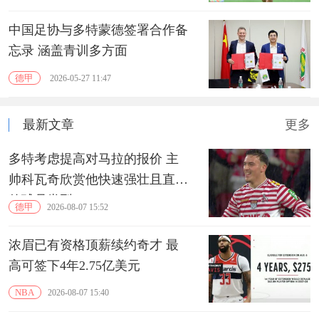
中国足协与多特蒙德签署合作备
忘录 涵盖青训多方面
德甲
2026-05-27 11:47
最新文章
更多
多特考虑提高对马拉的报价 主
帅科瓦奇欣赏他快速强壮且直接
的球员类型
德甲
2026-08-07 15:52
浓眉已有资格顶薪续约奇才 最
高可签下4年2.75亿美元
NBA
2026-08-07 15:40