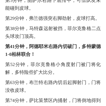
第5分钟，图萨尔右路下底传中，可惜队友未
能碰到皮球。
第29分钟，弗兰德强突右脚劲射，皮球打高。
第38分钟，马特森远射被挡，菲尔克鲁格二点
头球攻门顶高。
第41分钟，阿德耶米右路内切破门，多特蒙德
1-0柏林联合！
第52分钟，菲尔克鲁格小角度射门被门将化
解，多特险些扩大比分。
第63分钟，布兰特右路内切后起脚射门，门将
没收皮球。
第74分钟，萨比策禁区内捅射，门将倒地得到