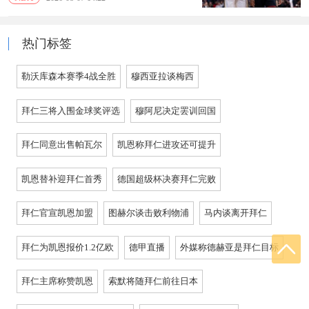
热门标签
勒沃库森本赛季4战全胜
穆西亚拉谈梅西
拜仁三将入围金球奖评选
穆阿尼决定罢训回国
拜仁同意出售帕瓦尔
凯恩称拜仁进攻还可提升
凯恩替补迎拜仁首秀
德国超级杯决赛拜仁完败
拜仁官宣凯恩加盟
图赫尔谈击败利物浦
马内谈离开拜仁
拜仁为凯恩报价1.2亿欧
德甲直播
外媒称德赫亚是拜仁目标
拜仁主席称赞凯恩
索默将随拜仁前往日本