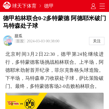
球天下体育
德甲
德甲柏林联合0-2多特蒙德 阿德耶米破门
马特森处子球
甜瓜
首发
2024-03-03 00:38:00
关注
北京时间3月2日22:30，德甲第24轮继续进
行，多特蒙德客场挑战柏林联合。上半场，阿
德耶米劲射首开纪录，菲尔克鲁格头球造险。
下半场，马特森单刀收获处子球，萨比策险破
门。最终，多特蒙德客场2-0击败柏林联合。