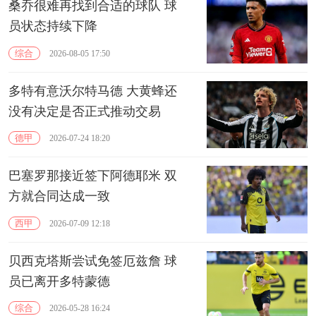
桑乔很难再找到合适的球队 球
员状态持续下降
综合
2026-08-05 17:50
多特有意沃尔特马德 大黄蜂还
没有决定是否正式推动交易
德甲
2026-07-24 18:20
巴塞罗那接近签下阿德耶米 双
方就合同达成一致
西甲
2026-07-09 12:18
贝西克塔斯尝试免签厄兹詹 球
员已离开多特蒙德
综合
2026-05-28 16:24