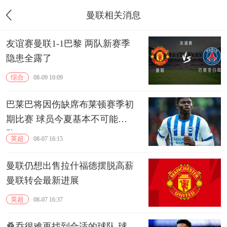
曼联相关消息
友谊赛曼联1-1巴黎 两队新赛季
隐患全露了
综合
08-09 10:09
巴莱巴将因伤缺席布莱顿赛季初
期比赛 球员今夏基本不可能离
队
英超
08-07 16:15
曼联仍想出售拉什福德摆脱高薪
曼联转会最新进展
英超
08-07 16:37
桑乔很难再找到合适的球队 球