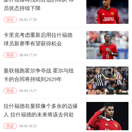
员状态持续下降
综合
08-05 17:50
卡里克考虑重新启用拉什福德
球员新赛季有望获得机会
英超
08-04 17:10
曼联领跑霍尔争夺战 霍尔与纽
卡的合同将持续到2029年
英超
08-04 13:27
拉什福德在曼联像个多余的边缘
人 拉什福德的未来将该去何处
英超
08-04 10:53