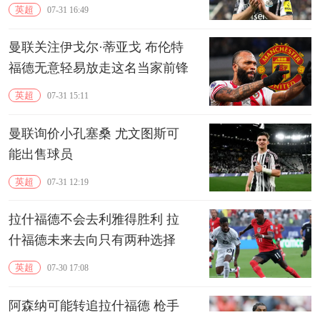
英超
07-31 16:49
曼联关注伊戈尔·蒂亚戈 布伦特
福德无意轻易放走这名当家前锋
英超
07-31 15:11
曼联询价小孔塞桑 尤文图斯可
能出售球员
英超
07-31 12:19
拉什福德不会去利雅得胜利 拉
什福德未来去向只有两种选择
英超
07-30 17:08
阿森纳可能转追拉什福德 枪手