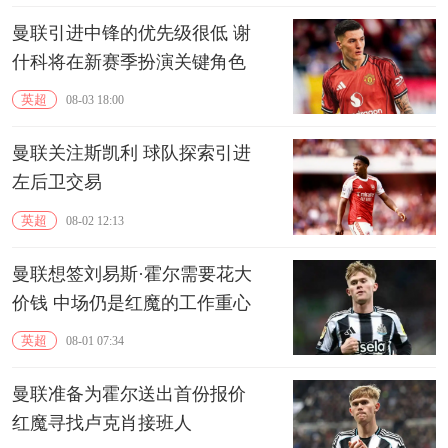
曼联引进中锋的优先级很低 谢
什科将在新赛季扮演关键角色
英超
08-03 18:00
曼联关注斯凯利 球队探索引进
左后卫交易
英超
08-02 12:13
曼联想签刘易斯·霍尔需要花大
价钱 中场仍是红魔的工作重心
英超
08-01 07:34
曼联准备为霍尔送出首份报价
红魔寻找卢克肖接班人