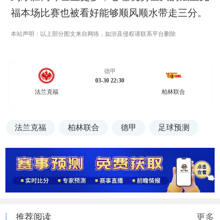
福本场比赛也被看好能够顺风顺水带走三分。
本站声明：以上部分图文来自网络，如涉及侵权请联系平台删除
德甲
03-30 22:30
法兰克福
柏林联合
法兰克福
柏林联合
德甲
足球预测
推荐阅读
更多