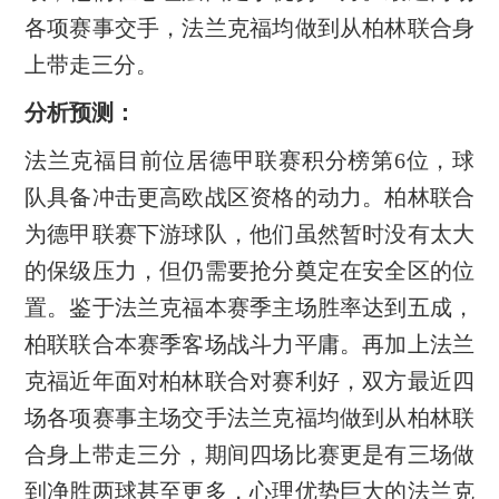
各项赛事交手，法兰克福均做到从柏林联合身
上带走三分。
分析预测：
法兰克福目前位居德甲联赛积分榜第6位，球
队具备冲击更高欧战区资格的动力。柏林联合
为德甲联赛下游球队，他们虽然暂时没有太大
的保级压力，但仍需要抢分奠定在安全区的位
置。鉴于法兰克福本赛季主场胜率达到五成，
柏联联合本赛季客场战斗力平庸。再加上法兰
克福近年面对柏林联合对赛利好，双方最近四
场各项赛事主场交手法兰克福均做到从柏林联
合身上带走三分，期间四场比赛更是有三场做
到净胜两球甚至更多，心理优势巨大的法兰克