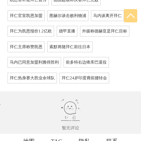
拜仁官宣凯恩加盟
图赫尔谈击败利物浦
马内谈离开拜仁
拜仁为凯恩报价1.2亿欧
德甲直播
外媒称德赫亚是拜仁目标
拜仁主席称赞凯恩
索默将随拜仁前往日本
马内已同意加盟利雅得胜利
前多特右边锋库巴退役
拜仁热身赛大胜业余球队
拜仁24岁印度裔前腰转会