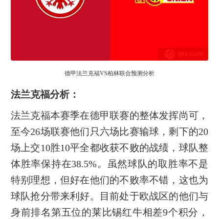
德甲法兰克福VS柏林联合预测分析
法兰克福分析：
法兰克福本赛季在德甲联赛的整体发挥尚可，
至今26场联赛他们只六场比赛输球，剩下的20
场上交10胜10平全都收获不败的战绩，球队整
体胜率保持在38.5%。虽然球队的取胜率不是
特别理想，但好在他们的不败率不错，这也为
球队抢分带来利好。目前处于欧战区的他们与
身前排名第五位的莱比锡红牛相差9个积分，