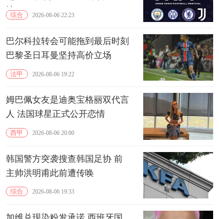
地
综合
2026-08-06 22:23
巴尔科拉转会可能拖到最后时刻
巴黎圣日耳曼坚持高价立场
法甲
2026-08-06 19:22
姆巴佩女友是迪奥宝格丽双代言
人 法国球星正式公开恋情
西甲
2026-08-06 20:00
韩国警方突袭搜查韩国足协 前
主帅洪明甫此前遭传唤
综合
2026-08-06 19:33
加维兑现染粉发承诺 西班牙国