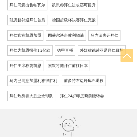
拜仁同意出售帕瓦尔
凯恩称拜仁进攻还可提升
凯恩替补迎拜仁首秀
德国超级杯决赛拜仁完败
拜仁官宣凯恩加盟
图赫尔谈击败利物浦
马内谈离开拜仁
拜仁为凯恩报价1.2亿欧
德甲直播
外媒称德赫亚是拜仁目标
拜仁主席称赞凯恩
索默将随拜仁前往日本
马内已同意加盟利雅得胜利
前多特右边锋库巴退役
拜仁热身赛大胜业余球队
拜仁24岁印度裔前腰转会