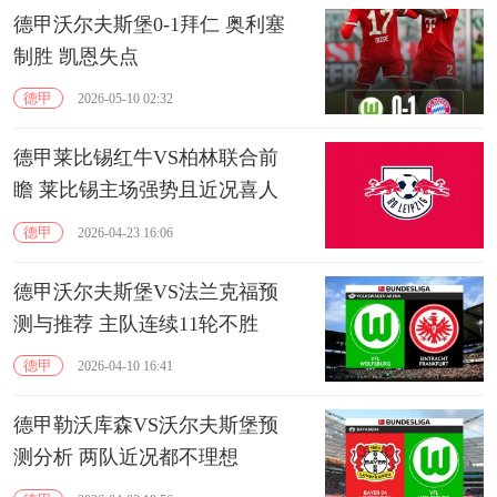
德甲沃尔夫斯堡0-1拜仁 奥利塞
制胜 凯恩失点
德甲
2026-05-10 02:32
德甲莱比锡红牛VS柏林联合前
瞻 莱比锡主场强势且近况喜人
德甲
2026-04-23 16:06
德甲沃尔夫斯堡VS法兰克福预
测与推荐 主队连续11轮不胜
德甲
2026-04-10 16:41
德甲勒沃库森VS沃尔夫斯堡预
测分析 两队近况都不理想