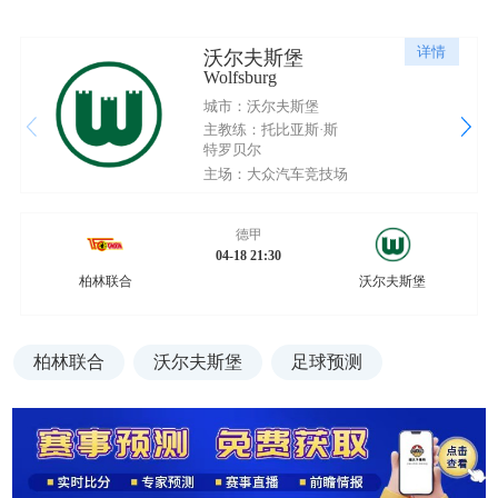
详情
沃尔夫斯堡
Wolfsburg
城市：沃尔夫斯堡
主教练：托比亚斯·斯
特罗贝尔
主场：大众汽车竞技场
德甲
04-18 21:30
柏林联合
沃尔夫斯堡
柏林联合
沃尔夫斯堡
足球预测