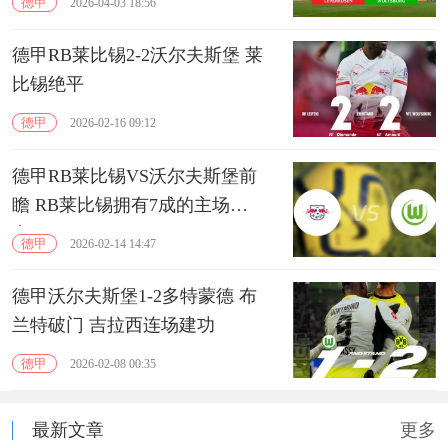
德甲
2026-04-03 18:56
德甲RB莱比锡2-2沃尔夫斯堡 莱
比锡绝平
德甲
2026-02-16 09:12
德甲RB莱比锡VS沃尔夫斯堡前
瞻 RB莱比锡拥有7成的主场胜
率
德甲
2026-02-14 14:47
德甲沃尔夫斯堡1-2多特蒙德 布
兰特破门 吉拉西连场建功
德甲
2026-02-08 00:35
最新文章
更多