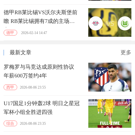
德甲RB莱比锡VS沃尔夫斯堡前
瞻 RB莱比锡拥有7成的主场胜
率
德甲
2026-02-14 14:47
最新文章
更多
罗梅罗与马竞达成原则性协议
年薪600万签约4年
西甲
2026-08-06 23:55
U17国足1分钟轰2球 明日之星冠
军杯小组全胜进四强
综合
2026-08-06 23:35