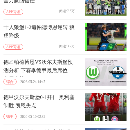
全力赢回信任
阅读:7.5万+
APP阅读
十人狼堡1-2遭帕德博恩逆转 狼
堡降级
阅读:3.2万+
APP阅读
德乙帕德博恩VS沃尔夫斯堡预
测分析 下赛季德甲最后席位的
归属之战
综合
2026-05-24 14:47
德甲沃尔夫斯堡0-1拜仁 奥利塞
制胜 凯恩失点
德甲
2026-05-10 02:32