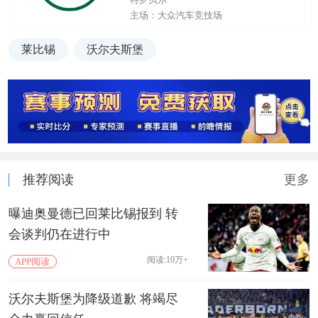
主场：大众汽车竞技场
莱比锡
沃尔夫斯堡
推荐阅读
更多
曝迪奥曼德已回莱比锡报到 转
会谈判仍在进行中
阅读:10万+
APP阅读
沃尔夫斯堡为降级道歉 将竭尽