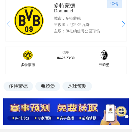
详情
多特蒙德
Dortmund
城市：多特蒙德
主教练：尼科·科瓦奇
主场：伊杜纳信号公园球场
德甲
04-26 23:30
多特蒙德
弗赖堡
多特蒙德
弗赖堡
足球预测