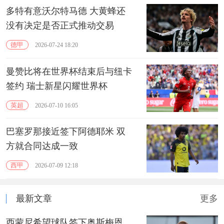
多特有意沃尔特马德 大黄蜂还
没有决定是否正式推动交易
德甲
2026-07-24 18:20
曼赞比将在世界杯结束后与纽卡
签约 瑞士新星闪耀世界杯
英超
2026-07-10 16:05
巴塞罗那接近签下阿德耶米 双
方就合同达成一致
西甲
2026-07-09 12:18
最新文章
更多
西蒙尼希望球队签下奥斯梅恩