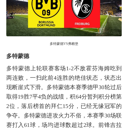
多特蒙德VS弗赖堡
多特蒙德
多特蒙德上轮联赛客场1-2不敌霍芬海姆吃到
两连败，一扫此前4连胜的绝佳状态，状态出
现断崖式下滑。多特蒙德本赛季德甲30轮过后
取得19胜7平4负的战绩，积64分暂列积分榜第
2位，落后榜首的拜仁15分，已经无缘冠军的
争夺。多特蒙德进攻火力不俗，本赛季30场联
赛打入61球，场均进球数超过2球。前锋吉拉