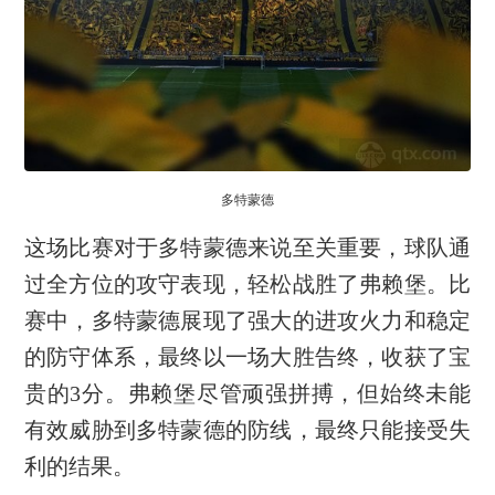
多特蒙德
这场比赛对于多特蒙德来说至关重要，球队通
过全方位的攻守表现，轻松战胜了弗赖堡。比
赛中，多特蒙德展现了强大的进攻火力和稳定
的防守体系，最终以一场大胜告终，收获了宝
贵的3分。弗赖堡尽管顽强拼搏，但始终未能
有效威胁到多特蒙德的防线，最终只能接受失
利的结果。