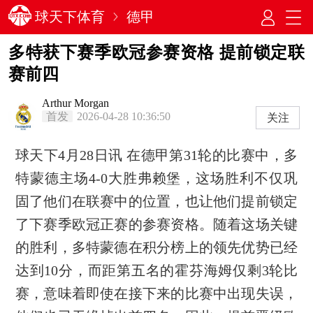
球天下体育
德甲
多特获下赛季欧冠参赛资格 提前锁定联
赛前四
Arthur Morgan
首发
2026-04-28 10:36:50
关注
球天下4月28日讯 在德甲第31轮的比赛中，多
特蒙德主场4-0大胜弗赖堡，这场胜利不仅巩
固了他们在联赛中的位置，也让他们提前锁定
了下赛季欧冠正赛的参赛资格。随着这场关键
的胜利，多特蒙德在积分榜上的领先优势已经
达到10分，而距第五名的霍芬海姆仅剩3轮比
赛，意味着即使在接下来的比赛中出现失误，