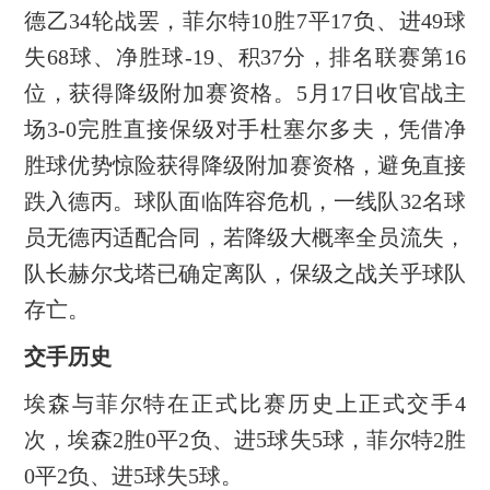
德乙34轮战罢，菲尔特10胜7平17负、进49球
失68球、净胜球-19、积37分，排名联赛第16
位，获得降级附加赛资格。5月17日收官战主
场3-0完胜直接保级对手杜塞尔多夫，凭借净
胜球优势惊险获得降级附加赛资格，避免直接
跌入德丙。球队面临阵容危机，一线队32名球
员无德丙适配合同，若降级大概率全员流失，
队长赫尔戈塔已确定离队，保级之战关乎球队
存亡。
交手历史
埃森与菲尔特在正式比赛历史上正式交手4
次，埃森2胜0平2负、进5球失5球，菲尔特2胜
0平2负、进5球失5球。