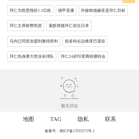
拜仁为凯恩报价1.2亿欧
德甲直播
外媒称德赫亚是拜仁目标
拜仁主席称赞凯恩
索默将随拜仁前往日本
马内已同意加盟利雅得胜利
前多特右边锋库巴退役
拜仁热身赛大胜业余球队
拜仁24岁印度裔前腰转会
地图
TAG
隐私
联系
备案号：闽ICP备17033375号-1