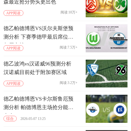
森最近抢分势头更出色
阅读:10万+
APP阅读
德乙帕德博恩VS沃尔夫斯堡预
测分析 下赛季德甲最后席位的
归属之战
阅读:7.5万+
APP阅读
德乙波鸿vs汉诺威96预测分析
汉诺威目前处于附加赛区域
阅读:3.2万+
APP阅读
德乙帕德博恩VS卡尔斯鲁厄预
测分析 帕德博恩主场抢分能力
出众
综合
2026-05-07 13:25