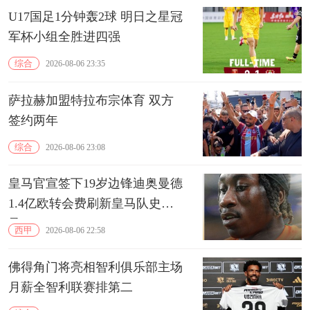
U17国足1分钟轰2球 明日之星冠
军杯小组全胜进四强
综合
2026-08-06 23:35
萨拉赫加盟特拉布宗体育 双方
签约两年
综合
2026-08-06 23:08
皇马官宣签下19岁边锋迪奥曼德
1.4亿欧转会费刷新皇马队史纪
录
西甲
2026-08-06 22:58
佛得角门将亮相智利俱乐部主场
月薪全智利联赛排第二