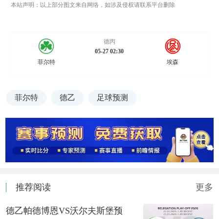
本站声明：以上部分图文来自网络，如涉及侵权请联系平台删除
德丙
05-27 02:30
菲尔特
埃森
菲尔特
德乙
足球预测
推荐阅读
更多
德乙帕德博恩VS沃尔夫斯堡预