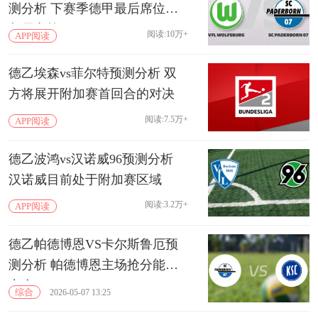
测分析 下赛季德甲最后席位的
归属之战
阅读:10万+
APP阅读
德乙埃森vs菲尔特预测分析 双
方将展开附加赛首回合的对决
阅读:7.5万+
APP阅读
德乙波鸿vs汉诺威96预测分析
汉诺威目前处于附加赛区域
阅读:3.2万+
APP阅读
德乙帕德博恩VS卡尔斯鲁厄预
测分析 帕德博恩主场抢分能力
出众
综合
2026-05-07 13:25