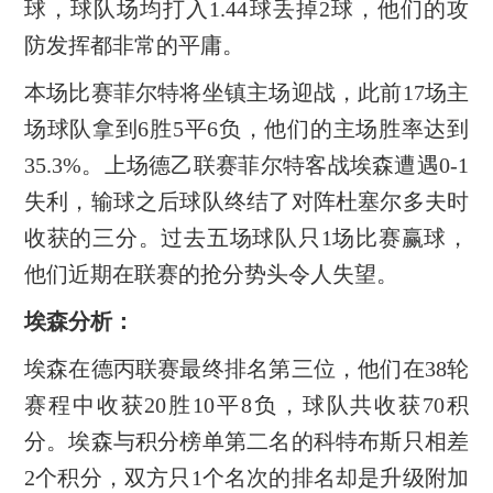
球，球队场均打入1.44球丢掉2球，他们的攻
防发挥都非常的平庸。
本场比赛菲尔特将坐镇主场迎战，此前17场主
场球队拿到6胜5平6负，他们的主场胜率达到
35.3%。上场德乙联赛菲尔特客战埃森遭遇0-1
失利，输球之后球队终结了对阵杜塞尔多夫时
收获的三分。过去五场球队只1场比赛赢球，
他们近期在联赛的抢分势头令人失望。
埃森分析：
埃森在德丙联赛最终排名第三位，他们在38轮
赛程中收获20胜10平8负，球队共收获70积
分。埃森与积分榜单第二名的科特布斯只相差
2个积分，双方只1个名次的排名却是升级附加