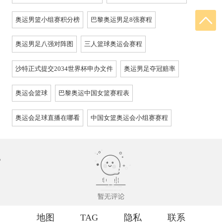
奥运男篮小组赛积分榜
巴黎奥运男足8强赛程
奥运男足八强对阵图
三人篮球奥运会赛程
沙特正式提交2034世界杯申办文件
奥运男足夺冠赔率
奥运会篮球
巴黎奥运中国女篮赛程表
奥运会足球直播在哪看
中国女篮奥运会小组赛赛程
地图
TAG
隐私
联系