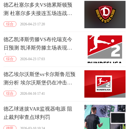
德乙杜塞尔多夫VS德累斯顿预
测 杜塞尔多夫接连五场连战连
败
综合
2026-04-23 17:20
德乙凯泽斯劳滕VS布伦瑞克今
日预测 凯泽斯劳滕主场表现出
色
综合
2026-04-23 17:03
德乙埃尔沃斯堡vs卡尔斯鲁厄预
测分析 埃尔沃斯堡仍在冲击升
级资格
综合
2026-04-16 17:41
德乙球迷拔VAR监视器电源 阻
止裁判审查点球判罚
德甲
2026-03-10 10:24