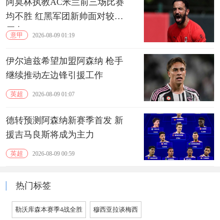
阿莫林执教AC米兰前三场比赛
均不胜 红黑军团新帅面对较大
压力
意甲
2026-08-09 01:19
伊尔迪兹希望加盟阿森纳 枪手
继续推动左边锋引援工作
英超
2026-08-09 01:07
德转预测阿森纳新赛季首发 新
援吉马良斯将成为主力
英超
2026-08-09 00:59
热门标签
勒沃库森本赛季4战全胜
穆西亚拉谈梅西