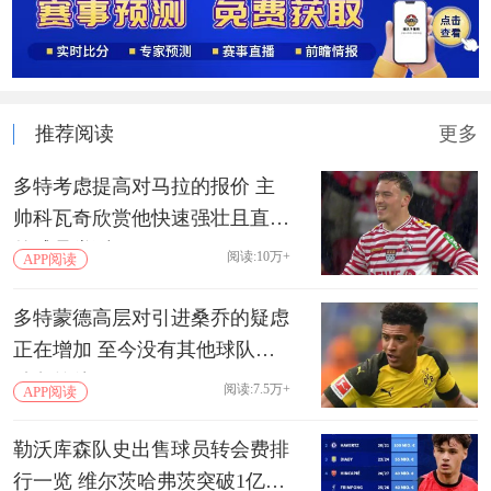
推荐阅读
更多
多特考虑提高对马拉的报价 主
帅科瓦奇欣赏他快速强壮且直接
的球员类型
阅读:10万+
APP阅读
多特蒙德高层对引进桑乔的疑虑
正在增加 至今没有其他球队推
动免签他
阅读:7.5万+
APP阅读
勒沃库森队史出售球员转会费排
行一览 维尔茨哈弗茨突破1亿欧