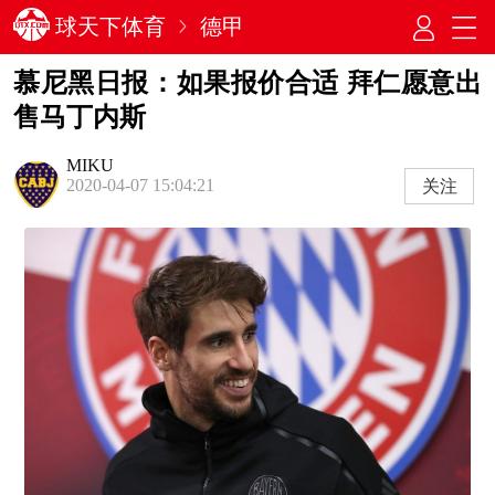
球天下体育
德甲
慕尼黑日报：如果报价合适 拜仁愿意出
售马丁内斯
MIKU
2020-04-07 15:04:21
关注