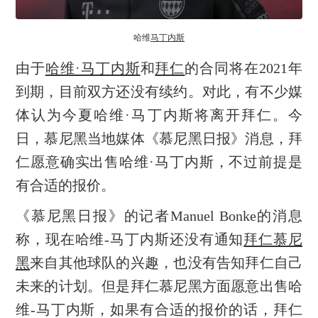
哈维
马丁内斯
由于
哈维·马丁内斯
和
拜仁
的合同将在2021年
到期，目前双方还没有续约。对此，有不少媒
体认为今夏哈维·马丁内斯将离开拜仁。今
日，慕尼黑当地媒体《慕尼黑日报》消息，拜
仁愿意确实出售哈维·马丁内斯，不过前提是
有合适的报价。
《慕尼黑日报》的记者Manuel Bonke的消息
称，现在哈维-马丁内斯还没有通知
拜仁慕尼
黑
来自其他球队的兴趣，也没有告知拜仁自己
未来的计划。但是拜仁慕尼黑方面愿意出售哈
维-马丁内斯，如果有合适的报价的话，拜仁