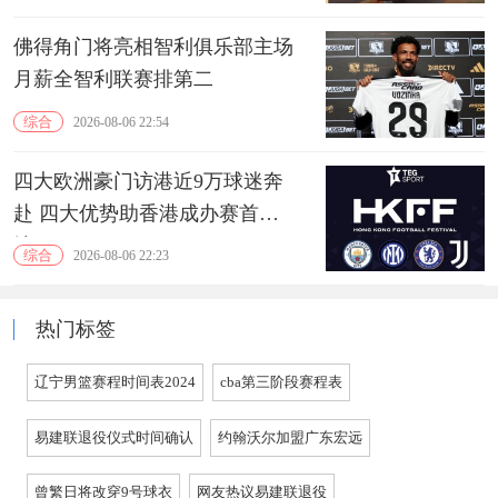
佛得角门将亮相智利俱乐部主场
月薪全智利联赛排第二
综合
2026-08-06 22:54
四大欧洲豪门访港近9万球迷奔
赴 四大优势助香港成办赛首选
地
综合
2026-08-06 22:23
热门标签
辽宁男篮赛程时间表2024
cba第三阶段赛程表
易建联退役仪式时间确认
约翰沃尔加盟广东宏远
曾繁日将改穿9号球衣
网友热议易建联退役