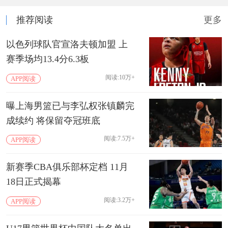
推荐阅读
更多
以色列球队官宣洛夫顿加盟 上
赛季场均13.4分6.3板
阅读:10万+
APP阅读
曝上海男篮已与李弘权张镇麟完
成续约 将保留夺冠班底
阅读:7.5万+
APP阅读
新赛季CBA俱乐部杯定档 11月
18日正式揭幕
阅读:3.2万+
APP阅读