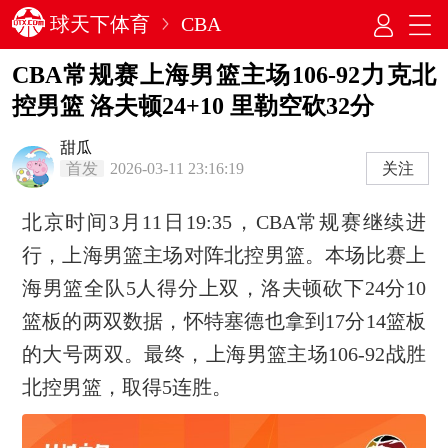
球天下体育
CBA
CBA常规赛上海男篮主场106-92力克北
控男篮 洛夫顿24+10 里勒空砍32分
甜瓜
首发
2026-03-11 23:16:19
关注
北京时间3月11日19:35，CBA常规赛继续进
行，上海男篮主场对阵北控男篮。本场比赛上
海男篮全队5人得分上双，洛夫顿砍下24分10
篮板的两双数据，怀特塞德也拿到17分14篮板
的大号两双。最终，上海男篮主场106-92战胜
北控男篮，取得5连胜。