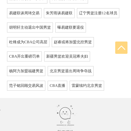
易建联谈周琦交易
朱芳雨谈易建联
辽宁男篮注册12名球员
胡明轩主动退出中国男篮
曝易建联要退役
杜锋成为CBA公司高层
赵睿或将加盟北控男篮
CBA开出重磅罚单
新疆男篮欢迎吴冠希夫妇
杨阿力加盟福建男篮
北京男篮退出周琦争夺战
范子铭回顾交易风波
CBA直播
雷蒙续约北京男篮