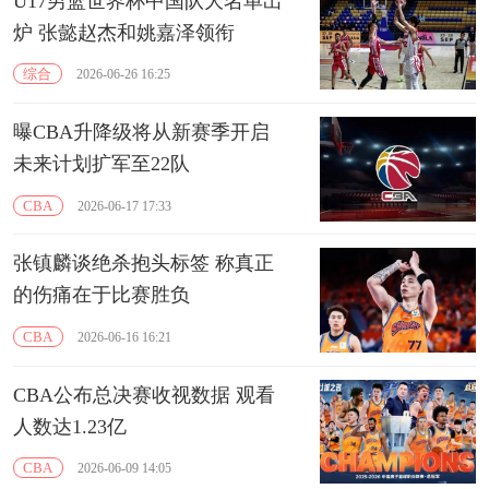
U17男篮世界杯中国队大名单出
炉 张懿赵杰和姚嘉泽领衔
综合
2026-06-26 16:25
曝CBA升降级将从新赛季开启
未来计划扩军至22队
CBA
2026-06-17 17:33
张镇麟谈绝杀抱头标签 称真正
的伤痛在于比赛胜负
CBA
2026-06-16 16:21
CBA公布总决赛收视数据 观看
人数达1.23亿
CBA
2026-06-09 14:05