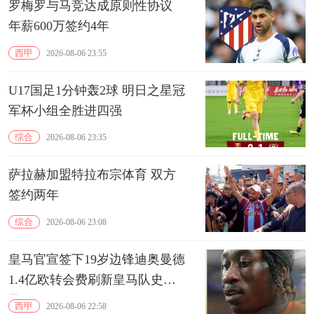
罗梅罗与马竞达成原则性协议
年薪600万签约4年
西甲
2026-08-06 23:55
U17国足1分钟轰2球 明日之星冠
军杯小组全胜进四强
综合
2026-08-06 23:35
萨拉赫加盟特拉布宗体育 双方
签约两年
综合
2026-08-06 23:08
皇马官宣签下19岁边锋迪奥曼德
1.4亿欧转会费刷新皇马队史纪
录
西甲
2026-08-06 22:58