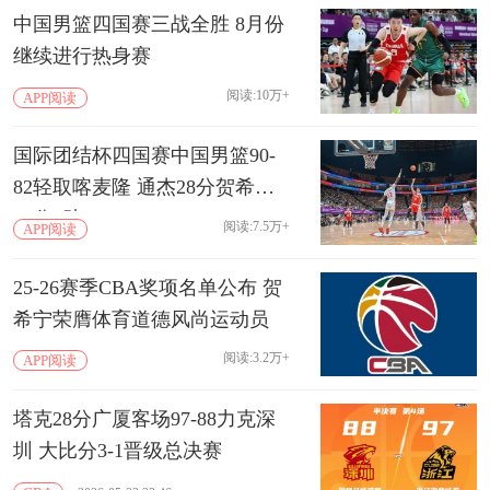
中国男篮四国赛三战全胜 8月份
继续进行热身赛
阅读:10万+
APP阅读
国际团结杯四国赛中国男篮90-
82轻取喀麦隆 通杰28分贺希宁
25分6助
阅读:7.5万+
APP阅读
25-26赛季CBA奖项名单公布 贺
希宁荣膺体育道德风尚运动员
阅读:3.2万+
APP阅读
塔克28分广厦客场97-88力克深
圳 大比分3-1晋级总决赛