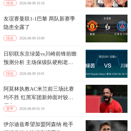
综合
2026-08-09 10:18
友谊赛曼联1-1巴黎 两队新赛季
隐患全露了
综合
2026-08-09 10:09
日职联东京绿茵vs川崎前锋前瞻
预测分析 主场保级队硬刚老牌
劲旅
综合
2026-08-09 10:01
阿莫林执教AC米兰前三场比赛
均不胜 红黑军团新帅面对较大
压力
意甲
2026-08-09 01:19
伊尔迪兹希望加盟阿森纳 枪手