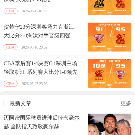
CBA
2026-05-17 01:53
贺希宁23分深圳客场力克浙江
大比分2-0淘汰对手晋级四强
CBA
2026-05-10 23:02
CBA季后赛1/4决赛G1深圳主场
轻取浙江 系列赛大比分1-0领先
CBA
2026-05-07 23:56
最新文章
更多
迈阿密国际球员进球后悼念豪尔
赫 全队指天致敬豪尔赫