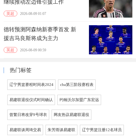
继续推动左边锋引援工作
英超
2026-08-09 01:07
德转预测阿森纳新赛季首发 新
援吉马良斯将成为主力
英超
2026-08-09 00:59
热门标签
辽宁男篮赛程时间表2024
cba第三阶段赛程表
易建联退役仪式时间确认
约翰沃尔加盟广东宏远
曾繁日将改穿9号球衣
网友热议易建联退役
易建联谈周琦交易
朱芳雨谈易建联
辽宁男篮注册12名球员