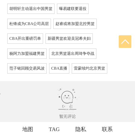
胡明轩主动退出中国男篮
曝易建联要退役
杜锋成为CBA公司高层
赵睿或将加盟北控男篮
CBA开出重磅罚单
新疆男篮欢迎吴冠希夫妇
杨阿力加盟福建男篮
北京男篮退出周琦争夺战
范子铭回顾交易风波
CBA直播
雷蒙续约北京男篮
地图
TAG
隐私
联系