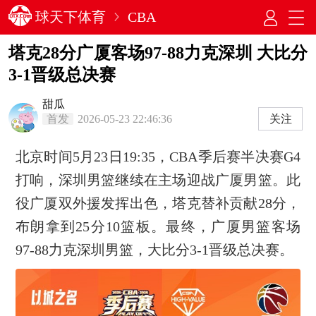
球天下体育
CBA
塔克28分广厦客场97-88力克深圳 大比分
3-1晋级总决赛
甜瓜
首发
2026-05-23 22:46:36
关注
北京时间5月23日19:35，CBA季后赛半决赛G4
打响，深圳男篮继续在主场迎战广厦男篮。此
役广厦双外援发挥出色，塔克替补贡献28分，
布朗拿到25分10篮板。最终，广厦男篮客场
97-88力克深圳男篮，大比分3-1晋级总决赛。