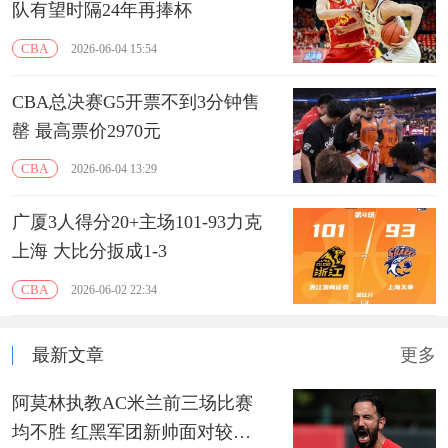
队有望时隔24年再捧杯
CBA
2026-06-04 15:54
CBA总决赛G5开票不到3分钟售
罄 最高票价2970元
CBA
2026-06-04 13:29
广厦3人得分20+主场101-93力克
上海 大比分扳成1-3
CBA
2026-06-02 22:34
最新文章
更多
阿莫林执教AC米兰前三场比赛
均不胜 红黑军团新帅面对较大