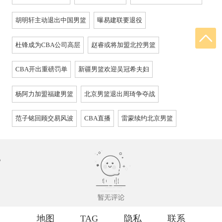
胡明轩主动退出中国男篮
曝易建联要退役
杜锋成为CBA公司高层
赵睿或将加盟北控男篮
CBA开出重磅罚单
新疆男篮欢迎吴冠希夫妇
杨阿力加盟福建男篮
北京男篮退出周琦争夺战
范子铭回顾交易风波
CBA直播
雷蒙续约北京男篮
地图
TAG
隐私
联系