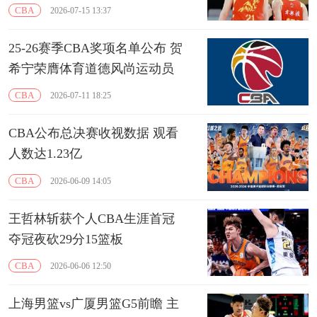
CBA
2026-07-15 13:37
25-26赛季CBA奖项名单公布 贺
希宁荣膺体育道德风尚运动员
CBA
2026-07-11 18:25
CBA公布总决赛收视数据 观看
人数达1.23亿
CBA
2026-06-09 14:05
王哲林斩获个人CBA生涯首冠
夺冠夜砍29分15篮板
CBA
2026-06-06 12:50
上海男篮vs广厦男篮G5前瞻 主