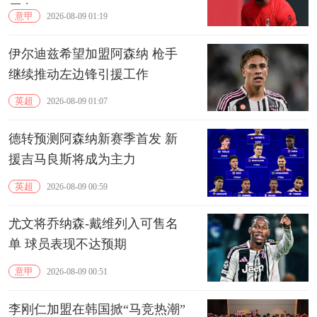
压力
意甲
2026-08-09 01:19
伊尔迪兹希望加盟阿森纳 枪手
继续推动左边锋引援工作
英超
2026-08-09 01:07
德转预测阿森纳新赛季首发 新
援吉马良斯将成为主力
英超
2026-08-09 00:59
尤文将乔纳森-戴维列入可售名
单 球员表现不达预期
意甲
2026-08-09 00:51
李刚仁加盟在韩国掀“马竞热潮”