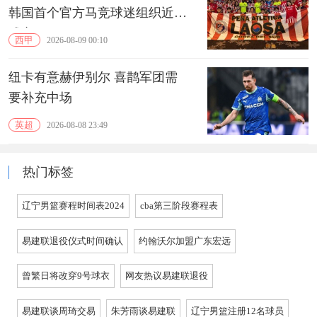
韩国首个官方马竞球迷组织近期
成立
西甲
2026-08-09 00:10
纽卡有意赫伊别尔 喜鹊军团需
要补充中场
英超
2026-08-08 23:49
热门标签
辽宁男篮赛程时间表2024
cba第三阶段赛程表
易建联退役仪式时间确认
约翰沃尔加盟广东宏远
曾繁日将改穿9号球衣
网友热议易建联退役
易建联谈周琦交易
朱芳雨谈易建联
辽宁男篮注册12名球员