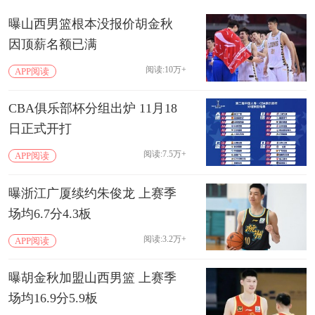
曝山西男篮根本没报价胡金秋
因顶薪名额已满
阅读:10万+
APP阅读
CBA俱乐部杯分组出炉 11月18
日正式开打
阅读:7.5万+
APP阅读
曝浙江广厦续约朱俊龙 上赛季
场均6.7分4.3板
阅读:3.2万+
APP阅读
曝胡金秋加盟山西男篮 上赛季
场均16.9分5.9板