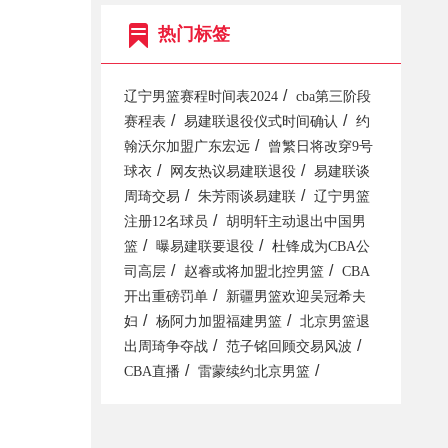
热门标签
/
辽宁男篮赛程时间表2024
cba第三阶段
/
/
赛程表
易建联退役仪式时间确认
约
/
翰沃尔加盟广东宏远
曾繁日将改穿9号
/
/
球衣
网友热议易建联退役
易建联谈
/
/
周琦交易
朱芳雨谈易建联
辽宁男篮
/
注册12名球员
胡明轩主动退出中国男
/
/
篮
曝易建联要退役
杜锋成为CBA公
/
/
司高层
赵睿或将加盟北控男篮
CBA
/
开出重磅罚单
新疆男篮欢迎吴冠希夫
/
/
妇
杨阿力加盟福建男篮
北京男篮退
/
/
出周琦争夺战
范子铭回顾交易风波
/
/
CBA直播
雷蒙续约北京男篮