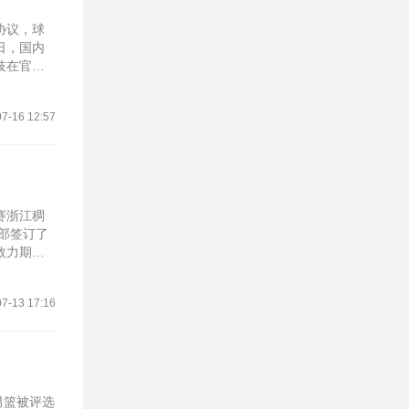
协议，球
日，国内
技在官方
7-16 12:57
赛浙江稠
部签订了
效力期
7-13 17:16
男篮被评选