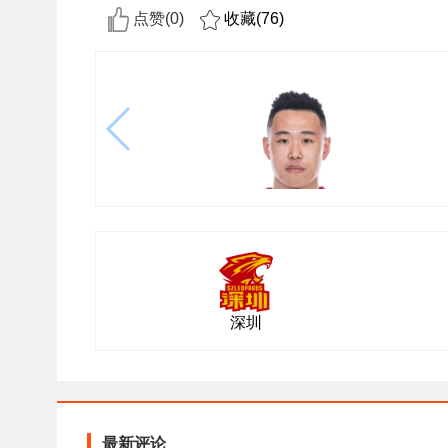
点赞(
0
)
收藏(
76
)
深圳
最新评论