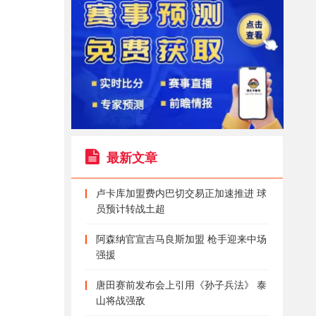
最新文章
卢卡库加盟费内巴切交易正加速推进 球
员预计转战土超
阿森纳官宣吉马良斯加盟 枪手迎来中场
强援
唐田赛前发布会上引用《孙子兵法》 泰
山将战强敌