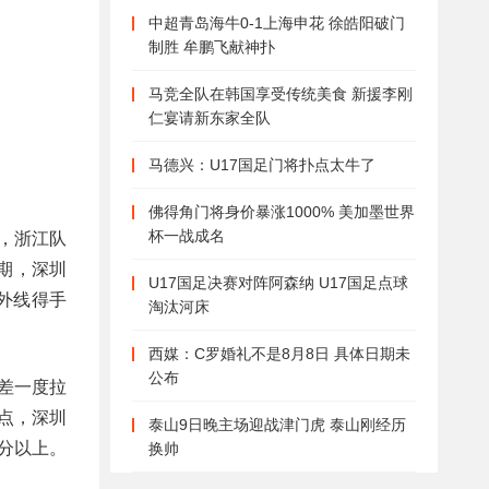
中超青岛海牛0-1上海申花 徐皓阳破门
制胜 牟鹏飞献神扑
马竞全队在韩国享受传统美食 新援李刚
仁宴请新东家全队
马德兴：U17国足门将扑点太牛了
佛得角门将身价暴涨1000% 美加墨世界
杯一战成名
，浙江队
期，深圳
U17国足决赛对阵阿森纳 U17国足点球
外线得手
淘汰河床
西媒：C罗婚礼不是8月8日 具体日期未
公布
差一度拉
点，深圳
泰山9日晚主场迎战津门虎 泰山刚经历
分以上。
换帅