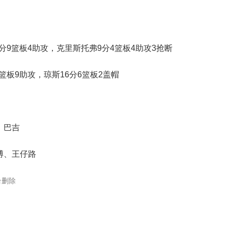
分9篮板4助攻，克里斯托弗9分4篮板4助攻3抢断
篮板9助攻，琼斯16分6篮板2盖帽
、巴吉
博、王仔路
台删除