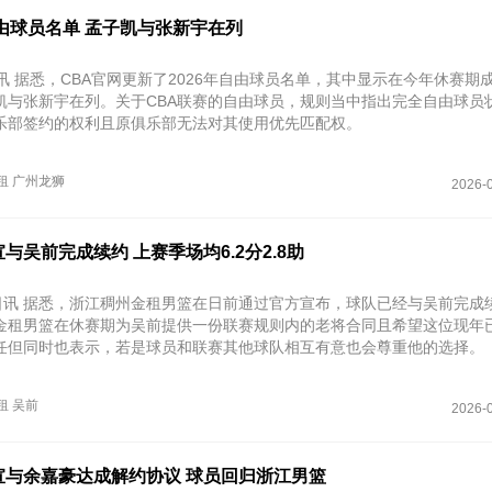
由球员名单 孟子凯与张新宇在列
讯 据悉，CBA官网更新了2026年自由球员名单，其中显示在今年休赛期
凯与张新宇在列。关于CBA联赛的自由球员，规则当中指出完全自由球员
乐部签约的权利且原俱乐部无法对其使用优先匹配权。
租
广州龙狮
2026-0
与吴前完成续约 上赛季场均6.2分2.8助
1日讯 据悉，浙江稠州金租男篮在日前通过官方宣布，球队已经与吴前完成
金租男篮在休赛期为吴前提供一份联赛规则内的老将合同且希望这位现年已
任但同时也表示，若是球员和联赛其他球队相互有意也会尊重他的选择。
租
吴前
2026-0
宣与余嘉豪达成解约协议 球员回归浙江男篮