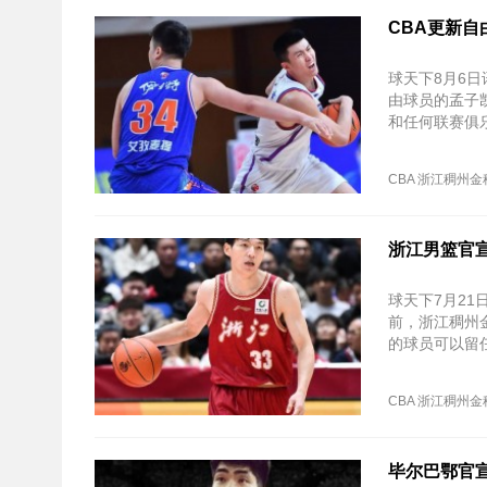
CBA更新自
球天下8月6日
由球员的孟子
和任何联赛俱
CBA
浙江稠州金
浙江男篮官宣
球天下7月2
前，浙江稠州
的球员可以留
CBA
浙江稠州金
毕尔巴鄂官