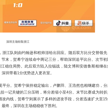
深圳主场轻取浙江
，浙江队则由约翰逊和程帅澎给出回应。随后双方比分交替领先
。节末，贺希宁连续命中两记三分，帮助深圳追平比分。次节初
为浙江稳住局势。此后双方陷入拉锯战，陆文博和安德鲁斯相继在
，深圳带着1分优势进入更衣室。
现平分。贺希宁保持稳定输出，卢鹏羽、王浩然也相继建功，分
包括一记关键的三分压哨，将分差缩小至4分。末节比赛成为转折
强攻内线，贺希宁则展示了多样的进攻手段，分差迅速扩大至15
。最终，深圳在主场稳稳收下胜利。