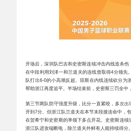
开场后，深圳队巴吉和史密斯连续冲击内线造杀伤
在中段利用刘泽一和兰道夫的连线曾取得4分领先
队打出6-0的小高潮反超。琼斯在内线连续砍分
帮助浙江再度追平。半场结束前，史密斯三罚全中
第三节两队防守强度升级，比分一直紧咬，多次出
开到7分。但浙江队兰道夫在本节末段接连命中，
在贺希宁和史密斯的率领下多点开花。史密斯连续
浙江队进攻端断电，除兰道夫外鲜有人能持续得分