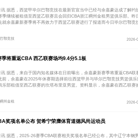
6日讯 据悉，西篮甲毕尔巴鄂竞技在最新官宣当中已经与余嘉豪达成了解约
赛季继续被租借至西篮乙联赛且会回归CBA浙江稠州金租男篮俱乐部。昨
先就余嘉豪新赛季将不再效力于西篮乙联赛进行了报道而今日毕尔巴鄂竞
息。
巴鄂竞技
2026-0
季将重返CBA 西乙联赛场均9.4分5.1板
3日讯 据悉，来自于国内知名媒体在日前曝出，余嘉豪新赛季将重返CBA联
此前，余嘉豪在2025年休赛期选择前往西篮甲并与毕尔巴鄂竞技男篮俱乐
俱乐部租借至西乙联赛的坎塔布里亚男篮。资料显示，余嘉豪在西乙联赛
9.4分5.1篮板。
稠州金租
2026-0
季CBA奖项名单公布 贺希宁荣膺体育道德风尚运动员
日讯 据悉，2025-26赛季CBA联赛相关奖项名单已经公布，其中辽宁本钢