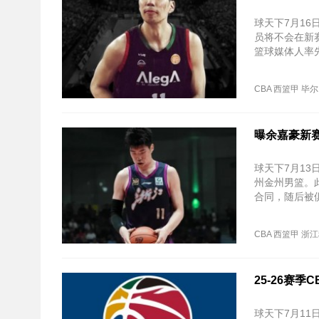
球天下7月1
员将不会在新
篮球媒体人率
证实了这一消
CBA
西篮甲
毕尔
曝余嘉豪新赛
球天下7月1
州金州男篮。
合同，随后被
间，场均数据为
CBA
西篮甲
浙江
25-26赛
球天下7月11