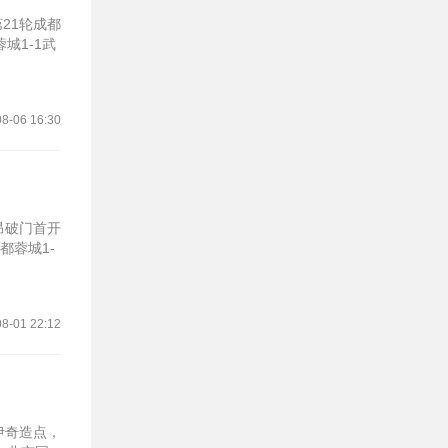
21轮成都
城1-1武
8-06 16:30
昂破门首开
都蓉城1-
8-01 22:12
伊奇造点，