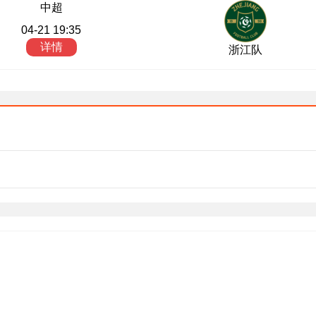
中超
04-21 19:35
详情
浙江队