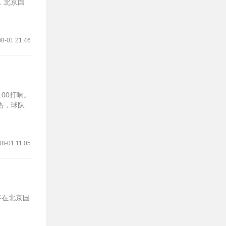
，北京国
8-01 21:46
00打响。
热，球队
08-01 11:05
将在北京国