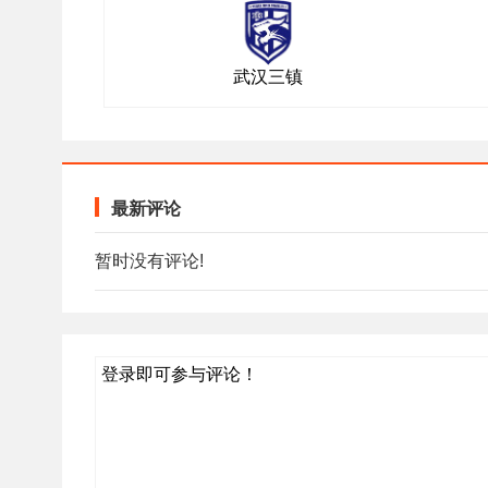
武汉三镇
最新评论
暂时没有评论!
登录即可参与评论！