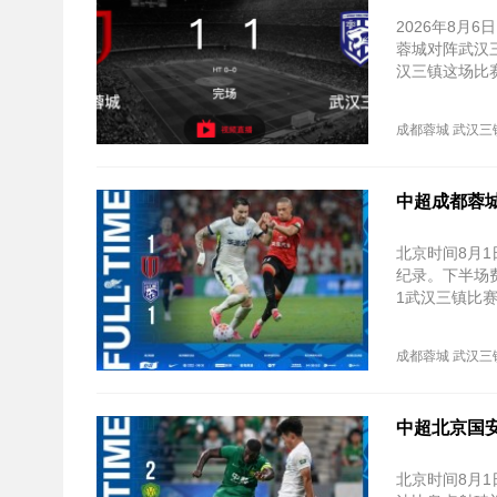
2026年8月
蓉城对阵武汉
汉三镇这场比
成都蓉城
武汉三
中超成都蓉城
北京时间8月1
纪录。下半场
1武汉三镇比
成都蓉城
武汉三
中超北京国安
北京时间8月1