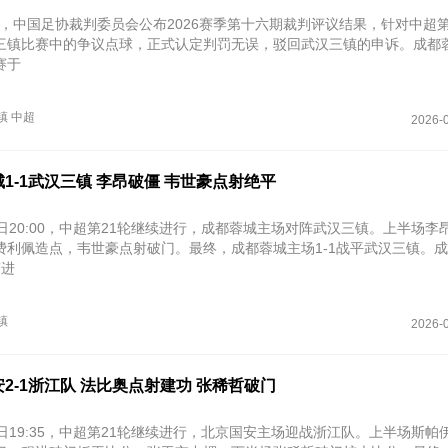
6日，中国足协裁判委员会公布2026赛季第十六期裁判评议结果，针对中超第
三镇比赛中的争议点球，正式认定判罚无误，驳回武汉三镇的申诉。成都蓉
赛于
镇
中超
2026-0
1-1武汉三镇 李昂破僵 韦世豪点射绝平
日20:00，中超第21轮继续进行，成都蓉城主场对阵武汉三镇。上半场李
费利佩造点，韦世豪点射破门。最终，成都蓉城主场1-1战平武汉三镇。成
赛进
镇
2026-0
2-1浙江队 法比奥点射建功 张稀哲破门
日19:35，中超第21轮继续进行，北京国安主场迎战浙江队。上半场斯帕