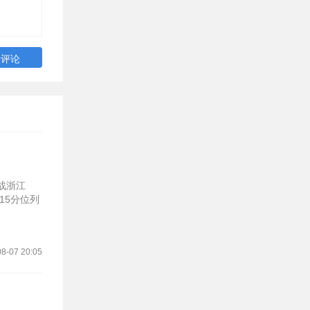
挑战浙江
15分位列
8-07 20:05