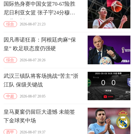
国际热身赛中国女篮70-67险胜
尼日利亚女篮 张子宇24分穆萨
15分10板
综合
2026-08-07 21:23
因凡蒂诺狂喜：阿根廷肉麻“保
皇” 欧足联态度仍强硬
综合
2026-08-07 20:26
武汉三镇队将客场挑战“苦主”浙
江队 保级关键战
中超
2026-08-07 20:05
皇马夏窗仍留巨大遗憾 未能签
下金球奖中场
西甲
2026-08-07 19:37