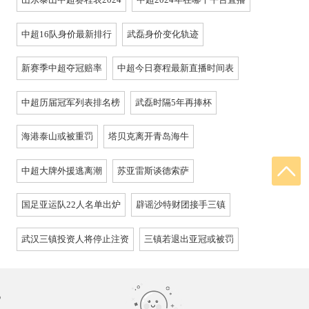
中超16队身价最新排行
武磊身价变化轨迹
新赛季中超夺冠赔率
中超今日赛程最新直播时间表
中超历届冠军列表排名榜
武磊时隔5年再捧杯
海港泰山或被重罚
塔贝克离开青岛海牛
中超大牌外援逃离潮
苏亚雷斯谈德索萨
国足亚运队22人名单出炉
辟谣沙特财团接手三镇
武汉三镇投资人将停止注资
三镇若退出亚冠或被罚