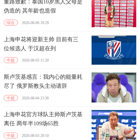
董路致歉：泰国10岁黑人父母是
伪造的 其年龄也造假
综合
2026-08-06 18:29
上海申花将迎新主帅 目前有三
位候选人 于汉超在列
中超
2026-08-05 11:20
斯卢茨基感言：我内心的能量耗
尽了 俄罗斯教头主动请辞
中超
2026-08-04 23:38
上海申花官方球队主帅斯卢茨基
离任 两年半109场65胜
中超
2026-08-03 20:10