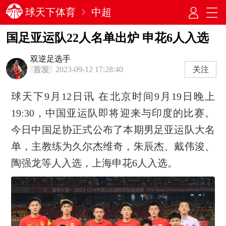
球天下体育
中超
国足亚运队22人名单出炉 申花6人入选
双逆足选手
首发
2023-09-12 17:28:40
关注
球天下9月12日讯 在北京时间9月19日晚上
19:30，中国亚运队即将迎来与印度的比赛。
今日中国足协正式公布了本期男足亚运队大名
单，主教练为久尔杰维奇，朱辰杰、戴伟浚、
陶强龙等人入选，上海申花6人入选。