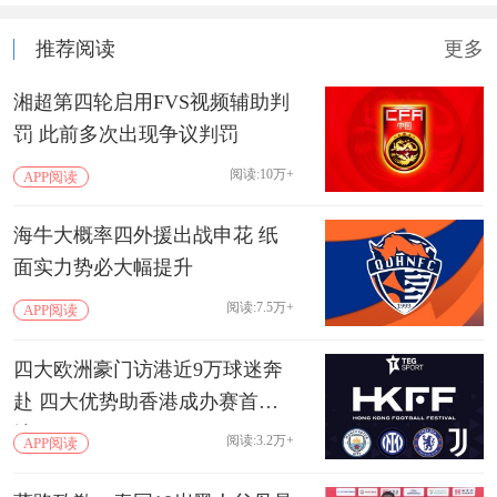
推荐阅读
更多
湘超第四轮启用FVS视频辅助判
罚 此前多次出现争议判罚
阅读:10万+
APP阅读
海牛大概率四外援出战申花 纸
面实力势必大幅提升
阅读:7.5万+
APP阅读
四大欧洲豪门访港近9万球迷奔
赴 四大优势助香港成办赛首选
地
阅读:3.2万+
APP阅读