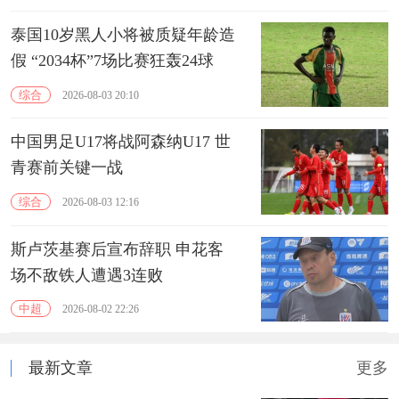
泰国10岁黑人小将被质疑年龄造
假 “2034杯”7场比赛狂轰24球
综合
2026-08-03 20:10
中国男足U17将战阿森纳U17 世
青赛前关键一战
综合
2026-08-03 12:16
斯卢茨基赛后宣布辞职 申花客
场不敌铁人遭遇3连败
中超
2026-08-02 22:26
最新文章
更多