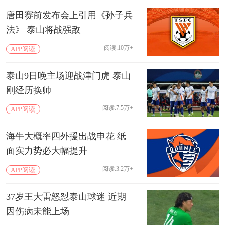
唐田赛前发布会上引用《孙子兵
法》 泰山将战强敌
阅读:10万+
APP阅读
泰山9日晚主场迎战津门虎 泰山
刚经历换帅
阅读:7.5万+
APP阅读
海牛大概率四外援出战申花 纸
面实力势必大幅提升
阅读:3.2万+
APP阅读
37岁王大雷怒怼泰山球迷 近期
因伤病未能上场