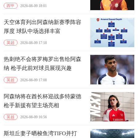
西甲
2026-08-09 18:01
天空体育列出阿森纳新赛季阵容
厚度 球队中场选择丰富
英超
2026-08-09 17:18
热刺绝不会将罗梅罗出售给阿森
纳 枪手此前对球员展现兴趣
英超
2026-08-09 17:08
阿森纳将在酋长杯迎战多特蒙德
枪手新援有望主场亮相
英超
2026-08-09 16:56
斯坦丘妻子晒梭鱼湾TIFO并打