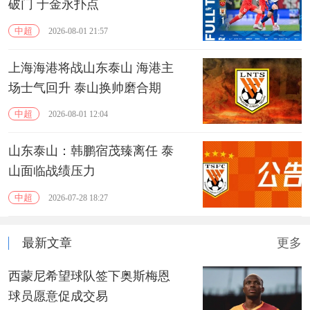
破门 于金永扑点
中超
2026-08-01 21:57
上海海港将战山东泰山 海港主
场士气回升 泰山换帅磨合期
中超
2026-08-01 12:04
山东泰山：韩鹏宿茂臻离任 泰
山面临战绩压力
中超
2026-07-28 18:27
最新文章
更多
西蒙尼希望球队签下奥斯梅恩
球员愿意促成交易