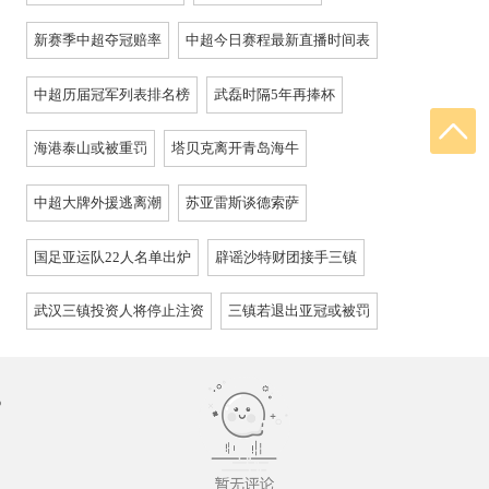
新赛季中超夺冠赔率
中超今日赛程最新直播时间表
中超历届冠军列表排名榜
武磊时隔5年再捧杯
海港泰山或被重罚
塔贝克离开青岛海牛
中超大牌外援逃离潮
苏亚雷斯谈德索萨
国足亚运队22人名单出炉
辟谣沙特财团接手三镇
武汉三镇投资人将停止注资
三镇若退出亚冠或被罚