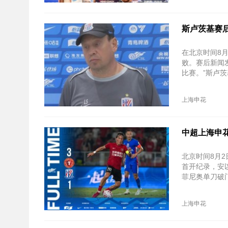
斯卢茨基赛
在北京时间8
败。赛后新闻
比赛。”斯卢
上海申花
中超上海申花
北京时间8月2
首开纪录，安
菲尼奥单刀破
上海申花