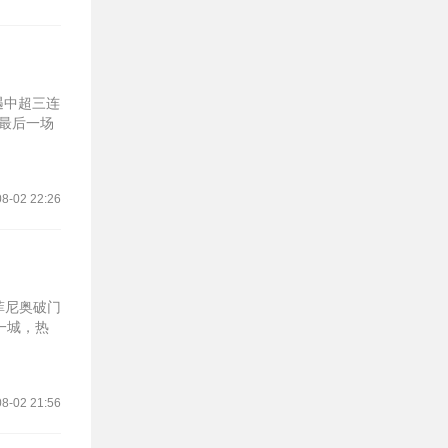
遇中超三连
最后一场
8-02 22:26
菲尼奥破门
一城，热
8-02 21:56