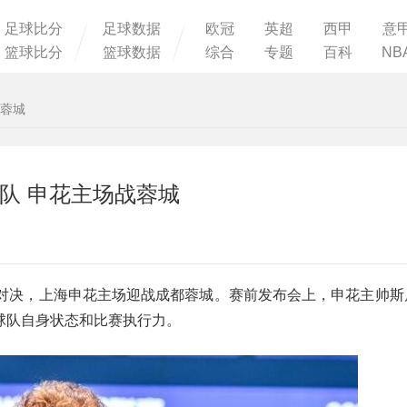
足球比分
足球数据
欧冠
英超
西甲
意
篮球比分
篮球数据
综合
专题
百科
NB
战蓉城
队 申花主场战蓉城
焦点对决，上海申花主场迎战成都蓉城。赛前发布会上，申花主帅斯
球队自身状态和比赛执行力。