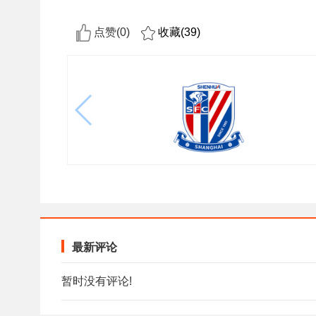
点赞(
0
)
收藏(
39
)
最新评论
暂时没有评论!