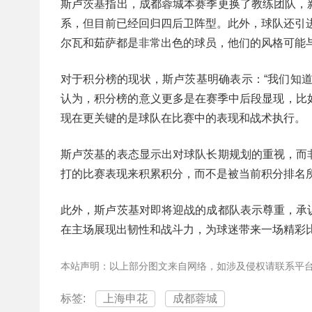
斯卢茨基指出，成都蓉城本赛季更换了教练团队，
系，但目前已经回归四后卫阵型。此外，球队还引
尔瓦和茹萨都是非常出色的球员，他们的风格可能
对于积分榜的现状，斯卢茨基明确表示：“我们知
认为，积分榜的意义更多是在赛季中后段显现，比
现在更关键的是球队在比赛中的表现和战术执行。
斯卢茨基的表态显示出对球队长期规划的重视，而
打的比赛表现来积累积分，而不是被当前积分排名
此外，斯卢茨基对即将迎战的成都队表示尊重，承
在主场展现出韧性和战斗力，为球迷带来一场精彩
本站声明：以上部分图文来自网络，如涉及侵权请联系平
标签:
上海申花
成都蓉城