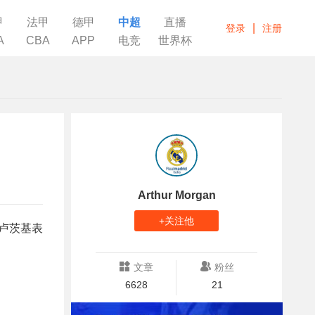
甲
法甲
德甲
中超
直播
|
登录
注册
A
CBA
APP
电竞
世界杯
Arthur Morgan
+关注他
卢茨基表
文章
粉丝
6628
21