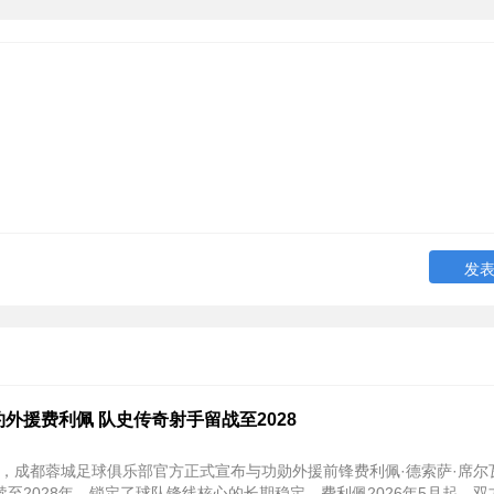
外援费利佩 队史传奇射手留战至2028
7日，成都蓉城足球俱乐部官方正式宣布与功勋外援前锋费利佩·德索萨·席尔
至2028年，锁定了球队锋线核心的长期稳定。费利佩2026年5月起，双