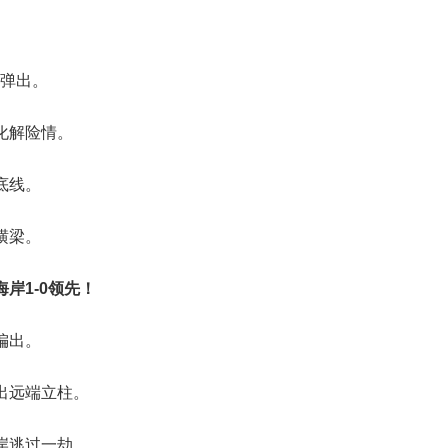
柱弹出。
化解险情。
底线。
横梁。
岸1-0领先！
偏出。
出远端立柱。
岸逃过一劫。