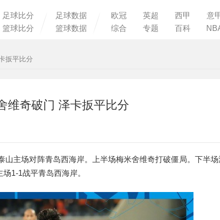
足球比分
足球数据
欧冠
英超
西甲
意
篮球比分
篮球数据
综合
专题
百科
NB
泽卡扳平比分
米舍维奇破门 泽卡扳平比分
山东泰山主场对阵青岛西海岸。上半场梅米舍维奇打破僵局。下半
场1-1战平青岛西海岸。