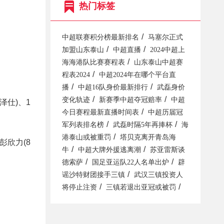
热门标签
/
中超联赛积分榜最新排名
马塞尔正式
/
/
加盟山东泰山
中超直播
2024中超上
/
海海港队比赛赛程表
山东泰山中超赛
/
程表2024
中超2024年在哪个平台直
/
/
播
中超16队身价最新排行
武磊身价
/
/
变化轨迹
新赛季中超夺冠赔率
中超
陈泽仕)、1
/
今日赛程最新直播时间表
中超历届冠
/
/
军列表排名榜
武磊时隔5年再捧杯
海
/
港泰山或被重罚
塔贝克离开青岛海
-彭欣力(8
/
/
牛
中超大牌外援逃离潮
苏亚雷斯谈
/
/
德索萨
国足亚运队22人名单出炉
辟
/
谣沙特财团接手三镇
武汉三镇投资人
/
/
将停止注资
三镇若退出亚冠或被罚