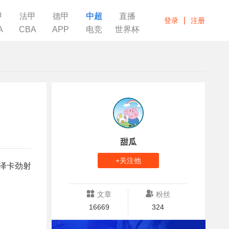
甲
法甲
德甲
中超
直播
|
登录
注册
A
CBA
APP
电竞
世界杯
甜瓜
+关注他
场泽卡劲射
文章
粉丝
16669
324