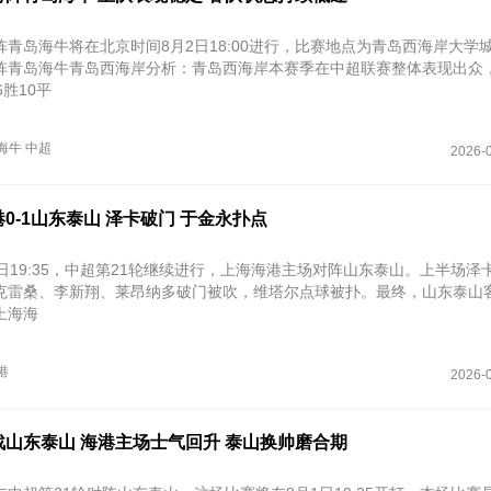
青岛海牛将在北京时间8月2日18:00进行，比赛地点为青岛西海岸大学
阵青岛海牛青岛西海岸分析：青岛西海岸本赛季在中超联赛整体表现出众
6胜10平
海牛
中超
2026-0
0-1山东泰山 泽卡破门 于金永扑点
日19:35，中超第21轮继续进行，上海海港主场对阵山东泰山。上半场泽
克雷桑、李新翔、莱昂纳多破门被吹，维塔尔点球被扑。最终，山东泰山客
上海海
港
2026-0
山东泰山 海港主场士气回升 泰山换帅磨合期