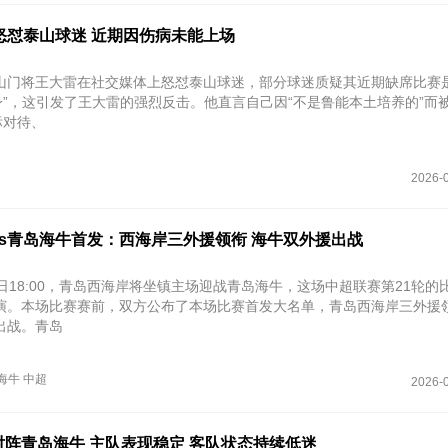
怒怼泰山球迷 近期因伤病未能上场
山门将王大雷在社交媒体上怒怼泰山球迷，部分球迷质疑其近期缺席比赛是
保身”，这引发了王大雷的强烈反击。他直言自己因“不是鲁能本土培养的”而
标对待、
2026-0
s青岛海牛首发：西海岸三外援领衔 海牛双外援出战
日18:00，青岛西海岸将坐镇主场迎战青岛海牛，这场中超联赛第21轮的
演。本场比赛赛前，双方公布了本场比赛首发大名单，青岛西海岸三外援
出战。青岛
海牛
中超
2026-0
阵青岛海牛 主队表现稳定 客队状态持续低迷