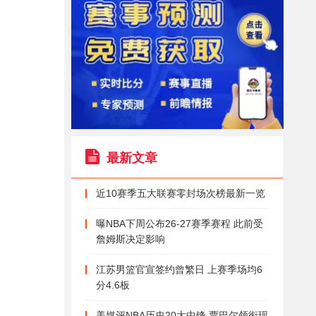
最新文章
近10赛季五大联赛零封场次榜最新一览
曝NBA下周公布26-27赛季赛程 此前受
詹姆斯决定影响
江苏男篮官宣签约曾繁日 上赛季场均6
分4.6板
美媒评NBA历史20大中锋 贾巴尔领衔现