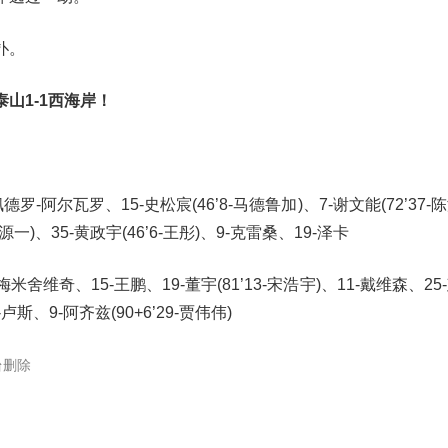
扑。
山1-1西海岸！
罗-阿尔瓦罗、15-史松宸(46’8-马德鲁加)、7-谢文能(72’37-
李源一)、35-黄政宇(46’6-王彤)、9-克雷桑、19-泽卡
米舍维奇、15-王鹏、19-董宇(81’13-宋浩宇)、11-戴维森、25
-卢斯、9-阿齐兹(90+6’29-贾伟伟)
台删除