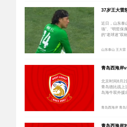
37岁王大雷
近日，山东泰
场”、“明哲
的“老球迷”双
山东泰山
王大雷
青岛西海岸v
北京时间8月2
青岛德比战上
岛海牛双外援
青岛西海岸
青岛
青岛西海岸对