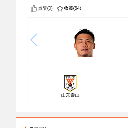
点赞(
0
)
收藏(
64
)
山东泰山