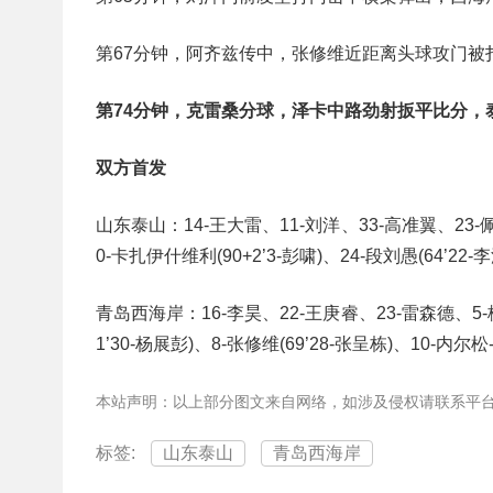
第67分钟，阿齐兹传中，张修维近距离头球攻门被
第74分钟，克雷桑分球，泽卡中路劲射扳平比分，泰
双方首发
山东泰山：14-王大雷、11-刘洋、33-高准翼、23-佩德
0-卡扎伊什维利(90+2’3-彭啸)、24-段刘愚(64’22-
青岛西海岸：16-李昊、22-王庚睿、23-雷森德、5-梅
1’30-杨展彭)、8-张修维(69’28-张呈栋)、10-内尔松
本站声明：以上部分图文来自网络，如涉及侵权请联系平
标签:
山东泰山
青岛西海岸