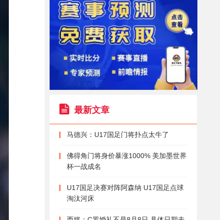
最新文章
马德兴：U17国足门将扑点太牛了
佛得角门将身价暴涨1000% 美加墨世界
杯一战成名
U17国足决赛对阵阿森纳 U17国足点球
淘汰河床
西媒：C罗婚礼不是8月8日 具体日期未