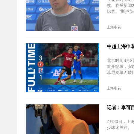
败。赛后新闻
比赛。”斯卢
上海申花
中超上海申花
北京时间8月2
首开纪录，安
菲尼奥单刀破
上海申花
记者：李可
7月30日，
少球迷关注。