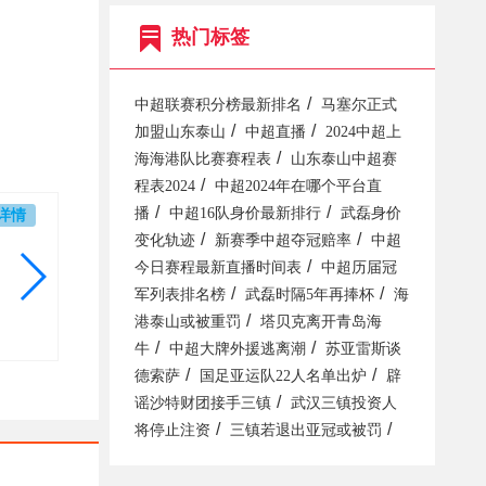
热门标签
/
中超联赛积分榜最新排名
马塞尔正式
/
/
加盟山东泰山
中超直播
2024中超上
/
海海港队比赛赛程表
山东泰山中超赛
/
程表2024
中超2024年在哪个平台直
/
/
播
中超16队身价最新排行
武磊身价
详情
/
/
变化轨迹
新赛季中超夺冠赔率
中超
/
今日赛程最新直播时间表
中超历届冠
/
/
军列表排名榜
武磊时隔5年再捧杯
海
/
港泰山或被重罚
塔贝克离开青岛海
/
/
牛
中超大牌外援逃离潮
苏亚雷斯谈
/
/
德索萨
国足亚运队22人名单出炉
辟
/
谣沙特财团接手三镇
武汉三镇投资人
/
/
将停止注资
三镇若退出亚冠或被罚