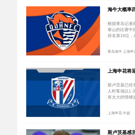
海牛大概率
根据青岛记者
泰山的比赛中
排名第16位
青岛海牛
上海申
上海申花将迎
斯卢茨基已经
人时客场以1
有太大的情绪
上海申花
中超
斯卢茨基感