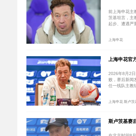
前上海申花主
茨基坦言，主
起步、遭遇严
上海申花
上海申花官方
2026年8月
败，赛后新闻
任一线队主教
上海申花
斯卢茨
斯卢茨基赛
在北京时间8