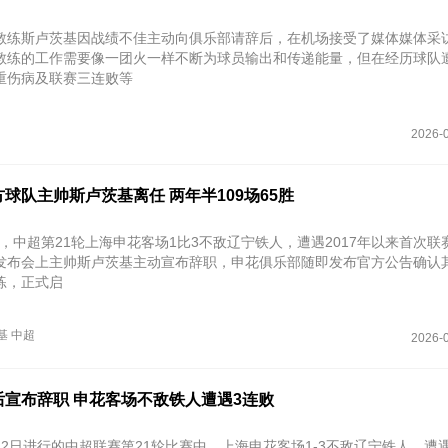
教练斯卢茨基因战绩不佳主动向俱乐部请辞后，在机场接受了媒体媒体采
教练的工作需要像一团火一样不断为球员输出和传递能量，但在经历球队
重伤病及联赛三连败等
2026-0
球队主帅斯卢茨基离任 两年半109场65胜
2日，中超第21轮上海申花客场1比3不敌辽宁铁人，遭遇2017年以来首次联
发布会上主帅斯卢茨基主动宣布辞职，申花俱乐部随即发布官方公告确认
练，正式启
基
中超
2026-0
后宣布辞职 申花客场不敌铁人遭遇3连败
月2日进行的中超联赛第21轮比赛中，上海申花客场1-3不敌辽宁铁人，遭