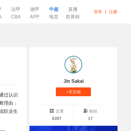
甲
法甲
德甲
中超
直播
|
登录
注册
A
CBA
APP
电竞
世界杯
Jin Sakai
+关注他
通过认识
断理由：
续职业生
文章
粉丝
6397
17