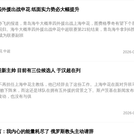
四外援出战申花 纸面实力势必大幅提升
孙飞的报道，青岛海牛大概率四外援出战上海申花，图费格季奇有望下个
回归。海牛大概率四外援出战申花中超联赛第21轮结束，青岛海牛拿到6胜
，成为联赛副班
花
中超
2026-0
新主帅 目前有三位候选人 于汉超在列
不再担任上海申花主教练，他已经辞去了这份工作。上海申花在面对升班
-3败下阵来，而这还是球队在拥有五外援的背景之下。斯卢茨基在新闻发
波动，也没有与俱
2026-
言：我内心的能量耗尽了 俄罗斯教头主动请辞