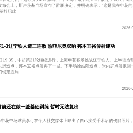
发布会上，斯卢茨基当场宣布了辞职决定，并明确表示：“这是我在申花的
茨基辞职此
2026-0
1-3辽宁铁人遭三连败 热菲尼奥双响 邦本宜裕传射建功
日19:35，中超第21轮继续进行，上海申花客场挑战辽宁铁人。上半场热
以恩造点，邦本宜裕点射再下一城。下半场徐皓阳造点，米内罗点射扳回
门锁定胜局
2026-0
目前还在做一些基础训练 暂时无法复出
上海申花中场球员李可在个人社交媒体上晒出了自己接受手术后的伤腿照片