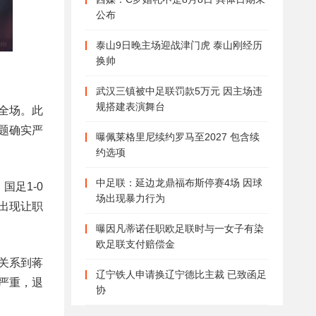
公布
泰山9日晚主场迎战津门虎 泰山刚经历
换帅
武汉三镇被中足联罚款5万元 因主场违
规搭建表演舞台
满全场。此
题确实严
曝佩莱格里尼续约罗马至2027 包含续
约选项
中足联：延边龙鼎福布斯停赛4场 因球
国足1-0
场出现暴力行为
出现让职
曝因凡蒂诺任职欧足联时与一女子有染
欧足联支付赔偿金
关系到蒋
辽宁铁人申请换辽宁德比主裁 已致函足
严重，退
协