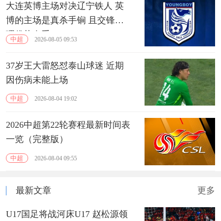
大连英博主场对决辽宁铁人 英
博的主场是真杀手锏 且交锋心
理优势在手
中超
2026-08-05 09:53
37岁王大雷怒怼泰山球迷 近期
因伤病未能上场
中超
2026-08-04 19:02
2026中超第22轮赛程最新时间表
一览（完整版）
中超
2026-08-04 09:55
最新文章
更多
U17国足将战河床U17 赵松源领