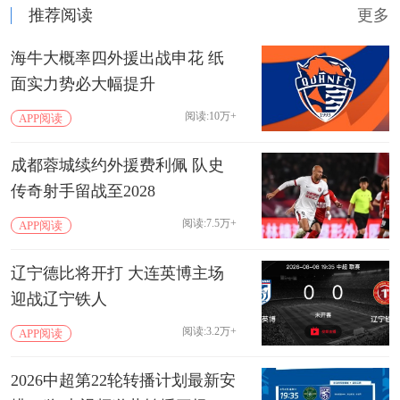
推荐阅读
更多
海牛大概率四外援出战申花 纸
面实力势必大幅提升
阅读:10万+
APP阅读
成都蓉城续约外援费利佩 队史
传奇射手留战至2028
阅读:7.5万+
APP阅读
辽宁德比将开打 大连英博主场
迎战辽宁铁人
阅读:3.2万+
APP阅读
2026中超第22轮转播计划最新安