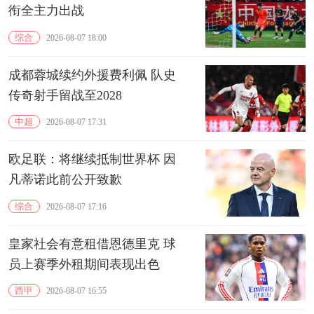
衔全主力出战
综合
2026-08-07 18:00
成都蓉城续约外援费利佩 队史
传奇射手留战至2028
中超
2026-08-07 17:31
欧足联：将继续抵制世界杯 因
凡蒂诺此前公开致歉
综合
2026-08-07 17:16
皇家社会有意租借恩德里克 球
员上赛季外租期间表现出色
西甲
2026-08-07 16:55