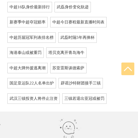
中超16队身价最新排行
武磊身价变化轨迹
新赛季中超夺冠赔率
中超今日赛程最新直播时间表
中超历届冠军列表排名榜
武磊时隔5年再捧杯
海港泰山或被重罚
塔贝克离开青岛海牛
中超大牌外援逃离潮
苏亚雷斯谈德索萨
国足亚运队22人名单出炉
辟谣沙特财团接手三镇
武汉三镇投资人将停止注资
三镇若退出亚冠或被罚