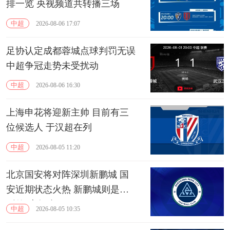
排一览 央视频道共转播三场
中超
2026-08-06 17:07
足协认定成都蓉城点球判罚无误
中超争冠走势未受扰动
中超
2026-08-06 16:30
上海申花将迎新主帅 目前有三
位候选人 于汉超在列
中超
2026-08-05 11:20
北京国安将对阵深圳新鹏城 国
安近期状态火热 新鹏城则是典
型的“客场虫”
中超
2026-08-05 10:35