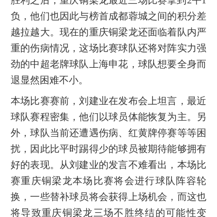
胜利之后，重庆铜梁龙最近三场比赛拿到2平1
负，他们也因此与榜首成都蓉城之间的积分差
越拉越大。现在的重庆铜梁龙还面临着队内严
重的伤病情况，这场比赛球队还将对阵实力强
劲的中超老牌球队上海申花，球队想要全身而
退显然困难不小。
本场比赛赛前，刘建业在发布会上坦言，最近
球队赛程密集，他们以球员体能恢复为主。另
外，球队当前还遭遇伤病、红黄牌停赛等等困
扰，因此比平时踢得少的球员被期待能够拥有
好的表现。从刘建业的发言不难看出，本场比
赛重庆铜梁龙本场比赛将会进行球队阵容轮
换，一些替补球员将会获得上场机会，而这也
将导致重庆铜梁龙三场不胜终结的可能性变