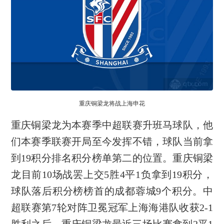
重庆铜梁龙将战上海申花
重庆铜梁龙为本赛季中超联赛升班马球队，他
们本赛季联赛开局至今发挥不错，球队当前拿
到19积分排名积分榜单第二的位置。重庆铜梁
龙目前10场战罢上交5胜4平1负拿到19积分，
球队落后积分榜榜首的成都蓉城9个积分。中
超联赛第7轮对阵卫冕冠军上海海港队收获2-1