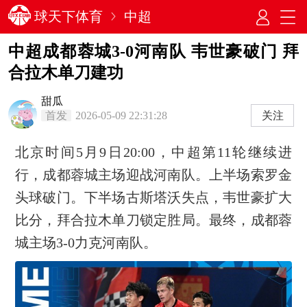
球天下体育
中超
中超成都蓉城3-0河南队 韦世豪破门 拜
合拉木单刀建功
甜瓜
首发
2026-05-09 22:31:28
关注
北京时间5月9日20:00，中超第11轮继续进
行，成都蓉城主场迎战河南队。上半场索罗金
头球破门。下半场古斯塔沃失点，韦世豪扩大
比分，拜合拉木单刀锁定胜局。最终，成都蓉
城主场3-0力克河南队。