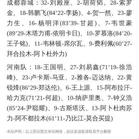
成都蓉城：32-刘殿座、2-胡荷韬、28-索罗
金、18-韩鹏飞(84’22-李扬)、4-贺一然、23-廖
力生、16-杨明洋(83’39-甘超)、7-韦世豪
(89’29-木塔力甫-依明卡日)、10-罗慕洛(84’20-
王子铭)、11-韦林顿-席尔瓦、9-费利佩(60’27-
拜合拉木-阿卜杜外力)
河南队：18-王国明、27-刘易鑫(71’19-徐浩
峰)、23-卢卡斯-马亚、2-雅各-迈达纳、22-黄
锐烽(86’29-郑达伦)、6-王上源、15-阿布拉汗-
哈力克(71’21-何超)、10-纳萨里奥、7-钟义浩
(85’24-尹聪耀)、9-古斯塔沃、13-阿卜杜肉苏
力-阿不都拉木(61’11-乃比江-莫合买提)
本站声明：以上部分图文来自网络，如涉及侵权请联系平台删除