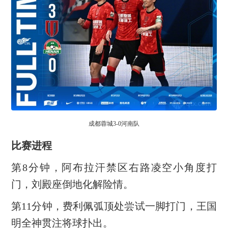
成都蓉城3-0河南队
比赛进程
第8分钟，阿布拉汗禁区右路凌空小角度打
门，刘殿座倒地化解险情。
第11分钟，费利佩弧顶处尝试一脚打门，王国
明全神贯注将球扑出。