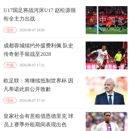
U17国足将战河床U17 赵松源领
衔全主力出战
综合
2026-08-07 18:00
成都蓉城续约外援费利佩 队史
传奇射手留战至2028
中超
2026-08-07 17:31
欧足联：将继续抵制世界杯 因
凡蒂诺此前公开致歉
综合
2026-08-07 17:16
皇家社会有意租借恩德里克 球
员上赛季外租期间表现出色