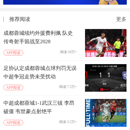
推荐阅读
更多
成都蓉城续约外援费利佩 队史
传奇射手留战至2028
阅读:10万+
APP阅读
足协认定成都蓉城点球判罚无误
中超争冠走势未受扰动
阅读:7.5万+
APP阅读
中超成都蓉城1-1武汉三镇 李昂
破僵 韦世豪点射绝平
阅读:3.2万+
APP阅读