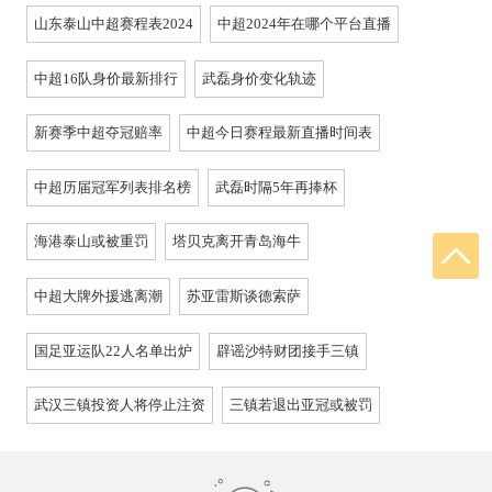
山东泰山中超赛程表2024
中超2024年在哪个平台直播
中超16队身价最新排行
武磊身价变化轨迹
新赛季中超夺冠赔率
中超今日赛程最新直播时间表
中超历届冠军列表排名榜
武磊时隔5年再捧杯
海港泰山或被重罚
塔贝克离开青岛海牛
中超大牌外援逃离潮
苏亚雷斯谈德索萨
国足亚运队22人名单出炉
辟谣沙特财团接手三镇
武汉三镇投资人将停止注资
三镇若退出亚冠或被罚