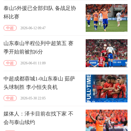
泰山5外援已全部归队 备战足协
杯比赛
中超
2026-06-12 09:47
山东泰山半程位列中超第五 赛
季开始前被扣6分
中超
2026-06-01 11:09
中超成都蓉城1-0山东泰山 茹萨
头球制胜 李小恒失良机
中超
2026-05-30 22:05
媒体人：泽卡目前在找下家 不
会与泰山续约