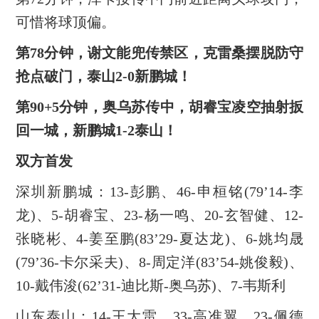
可惜将球顶偏。
第78分钟，谢文能兜传禁区，克雷桑摆脱防守
抢点破门，泰山2-0新鹏城！
第90+5分钟，奥乌苏传中，胡睿宝凌空抽射扳
回一城，新鹏城1-2泰山！
双方首发
深圳新鹏城：13-彭鹏、46-申桓铭(79’14-李
龙)、5-胡睿宝、23-杨一鸣、20-玄智健、12-
张晓彬、4-姜至鹏(83’29-夏达龙)、6-姚均晟
(79’36-卡尔采夫)、8-周定洋(83’54-姚俊毅)、
10-戴伟浚(62’31-迪比斯-奥乌苏)、7-韦斯利
山东泰山：14-王大雷、33-高准翼、23-佩德