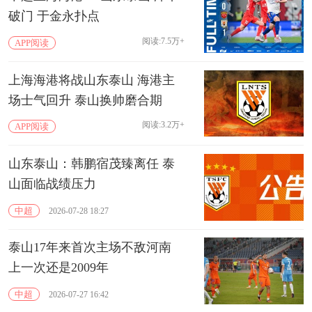
破门 于金永扑点
阅读:7.5万+
APP阅读
上海海港将战山东泰山 海港主
场士气回升 泰山换帅磨合期
阅读:3.2万+
APP阅读
山东泰山：韩鹏宿茂臻离任 泰
山面临战绩压力
中超
2026-07-28 18:27
泰山17年来首次主场不敌河南
上一次还是2009年
中超
2026-07-27 16:42