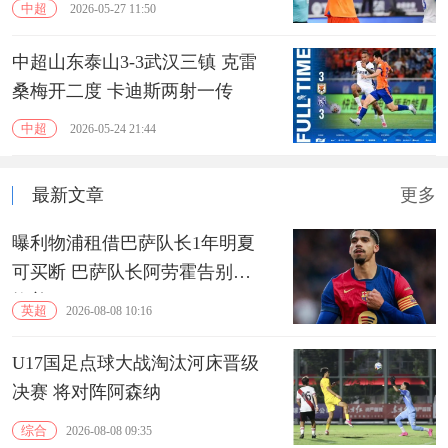
中超
2026-05-27 11:50
中超山东泰山3-3武汉三镇 克雷
桑梅开二度 卡迪斯两射一传
中超
2026-05-24 21:44
最新文章
更多
曝利物浦租借巴萨队长1年明夏
可买断 巴萨队长阿劳霍告别诺
坎普
英超
2026-08-08 10:16
U17国足点球大战淘汰河床晋级
决赛 将对阵阿森纳
综合
2026-08-08 09:35