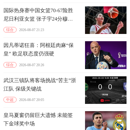
国际热身赛中国女篮70-67险胜
尼日利亚女篮 张子宇24分穆萨
15分10板
综合
2026-08-07 21:23
因凡蒂诺狂喜：阿根廷肉麻“保
皇” 欧足联态度仍强硬
综合
2026-08-07 20:26
武汉三镇队将客场挑战“苦主”浙
江队 保级关键战
中超
2026-08-07 20:05
皇马夏窗仍留巨大遗憾 未能签
下金球奖中场