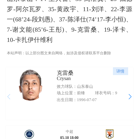
罗-阿尔瓦罗、35-黄政宇、11-刘洋、22-李源
一(68’24-段刘愚)、37-陈泽仕(74’17-李小恒)、
7-谢文能(85’6-王彤)、9-克雷桑、19-泽卡、
10-卡扎伊什维利
本站声明：以上部分图文来自网络，如涉及侵权请联系平台删除
详情
克雷桑
Crysan
效力球队：山东泰山
场上位置：前锋
球衣号码：9
出生日期：1996-07-07
中超
05-10 18:00