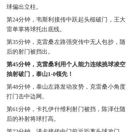
球偏出立柱。
第24分钟，韦斯利接传中跃起头槌破门，王大
雷单掌将球托出底线。
第35分钟，克雷桑左路强突传中无人包抄，随
后的射门被挡出。
第45分钟，克雷桑利用个人能力连续挑球凌空
抽射破门，泰山1-0领先！
第48分钟，泰山左路发动攻势，克雷桑小角度
打门击中边网。
第61分钟，卡扎伊什维利射门被挡，陈泽仕随
后的补射将球打高。
第72分钟，泽卡接传中门前近距离头球攻门，