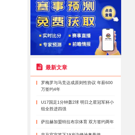
最新文章
罗梅罗与马竞达成原则性协议 年薪600
万签约4年
U17国足1分钟轰2球 明日之星冠军杯小
组全胜进四强
萨拉赫加盟特拉布宗体育 双方签约两年
皇马官宣签下19岁边锋迪奥曼德