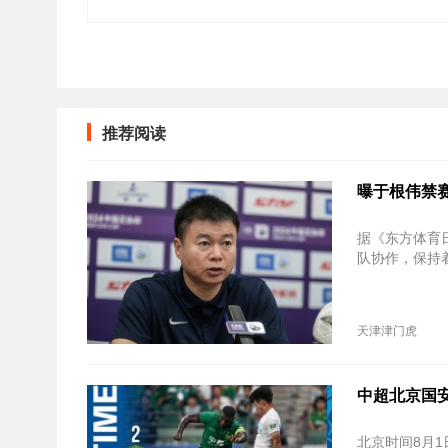
推荐阅读
曝于根伟禁
据《东方体育
队协作，保持
天津津门虎
中超北京国安
北京时间8月1