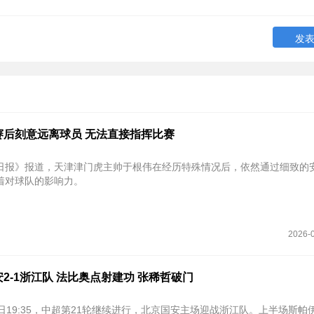
赛后刻意远离球员 无法直接指挥比赛
日报》报道，天津津门虎主帅于根伟在经历特殊情况后，依然通过细致的
着对球队的影响力。
2026-0
2-1浙江队 法比奥点射建功 张稀哲破门
日19:35，中超第21轮继续进行，北京国安主场迎战浙江队。上半场斯帕