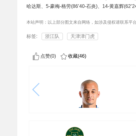
哈达斯、5-豪梅-格劳(86’40-石炎)、14-黄嘉辉(62’
本站声明：以上部分图文来自网络，如涉及侵权请联系平
标签:
浙江队
天津津门虎
点赞(
0
)
收藏(
46
)