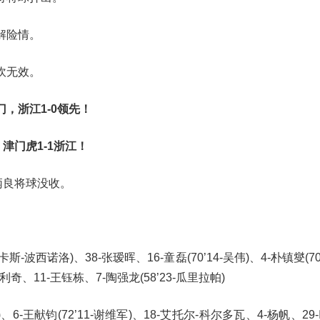
解险情。
吹无效。
，浙江1-0领先！
津门虎1-1浙江！
炳良将球没收。
斯-波西诺洛)、38-张瑷晖、16-童磊(70’14-吴伟)、4-朴镇燮(70
托利奇、11-王钰栋、7-陶强龙(58’23-瓜里拉帕)
、6-王献钧(72’11-谢维军)、18-艾托尔-科尔多瓦、4-杨帆、29