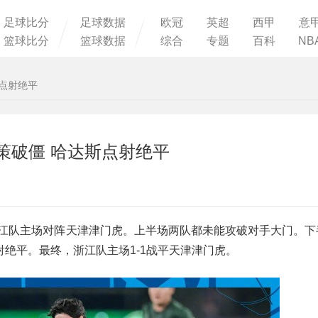
足球比分
足球数据
欧冠
英超
西甲
意
篮球比分
篮球数据
综合
专题
百科
NB
斯点射绝平
里策破僵 哈达斯点射绝平
行，浙江队主场对阵天津津门虎。上半场两队都未能攻破对手大门。
绝平。最终，浙江队主场1-1战平天津津门虎。