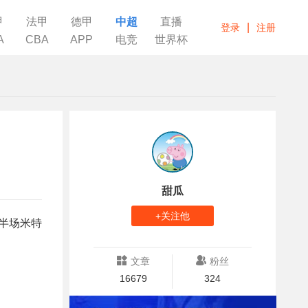
甲
法甲
德甲
中超
直播
|
登录
注册
A
CBA
APP
电竞
世界杯
甜瓜
+关注他
下半场米特
文章
粉丝
16679
324