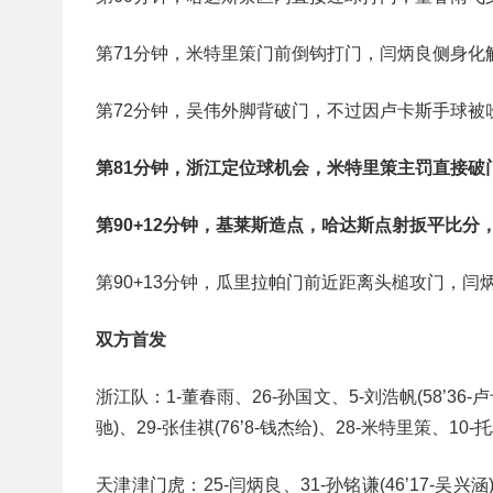
第71分钟，米特里策门前倒钩打门，闫炳良侧身化
第72分钟，吴伟外脚背破门，不过因卢卡斯手球被
第81分钟，浙江定位球机会，米特里策主罚直接破门
第90+12分钟，基莱斯造点，哈达斯点射扳平比分，
第90+13分钟，瓜里拉帕门前近距离头槌攻门，闫
双方首发
浙江队：1-董春雨、26-孙国文、5-刘浩帆(58’36-卢卡
驰)、29-张佳祺(76’8-钱杰给)、28-米特里策、10-
天津津门虎：25-闫炳良、31-孙铭谦(46’17-吴兴涵)