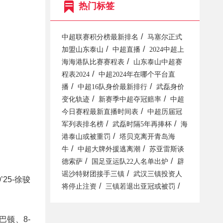
热门标签
/
中超联赛积分榜最新排名
马塞尔正式
/
/
加盟山东泰山
中超直播
2024中超上
/
海海港队比赛赛程表
山东泰山中超赛
/
程表2024
中超2024年在哪个平台直
/
/
播
中超16队身价最新排行
武磊身价
/
/
变化轨迹
新赛季中超夺冠赔率
中超
/
今日赛程最新直播时间表
中超历届冠
/
/
军列表排名榜
武磊时隔5年再捧杯
海
/
港泰山或被重罚
塔贝克离开青岛海
/
/
牛
中超大牌外援逃离潮
苏亚雷斯谈
/
/
德索萨
国足亚运队22人名单出炉
辟
/
谣沙特财团接手三镇
武汉三镇投资人
’25-徐骏
/
/
将停止注资
三镇若退出亚冠或被罚
-巴顿、8-