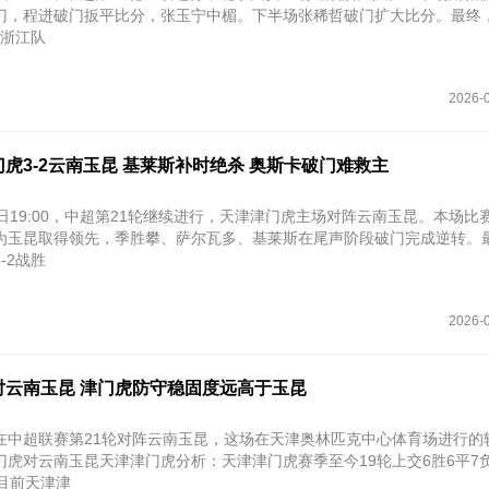
门，程进破门扳平比分，张玉宁中楣。下半场张稀哲破门扩大比分。最终
克浙江队
2026-0
虎3-2云南玉昆 基莱斯补时绝杀 奥斯卡破门难救主
日19:00，中超第21轮继续进行，天津津门虎主场对阵云南玉昆。本场比
为玉昆取得领先，季胜攀、萨尔瓦多、基莱斯在尾声阶段破门完成逆转。
-2战胜
2026-0
对云南玉昆 津门虎防守稳固度远高于玉昆
在中超联赛第21轮对阵云南玉昆，这场在天津奥林匹克中心体育场进行的
门虎对云南玉昆天津津门虎分析：天津津门虎赛季至今19轮上交6胜6平7
目前天津津