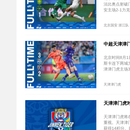
法比奥点射破
安主场2-1力
北京国安
浙江队
中超天津津门
北京时间8月1
斯卡连下两城
津津门虎主场3
天津津门虎
天津津门虎
天津津门虎将
重视。天津津
获得14积分。