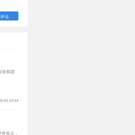
安排和团
8-05 19:44
伊奇造点，