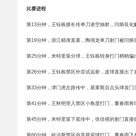
比赛进程
第13分钟，王钰栋接长传单刀凌空抽射，闫炳良化
第19分钟，浙江精准直塞，陶强龙单刀射门被闫炳
第25分钟，米特里策分球，王钰栋转身打门稍稍偏
第26分钟，王钰栋禁区外尝试远射，皮球直接出了
第33分钟，津门虎左路传中，基莱斯后点头球攻门
第41分钟，王秋明突入禁区小角度打门，董春雨将
第45分钟，米特里策下底传中，张佳祺的射门直接
第60分钟，哈达斯禁区内直接迎球打门，董春雨飞