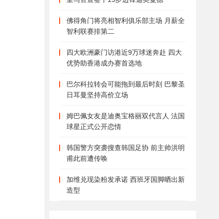
佛得角门将亮相智利俱乐部主场 月薪全
智利联赛排第二
四大欧洲豪门访港近9万球迷奔赴 四大
优势助香港成办赛首选地
巴尔科拉转会可能拖到最后时刻 巴黎圣
日耳曼坚持高价立场
姆巴佩女友是迪奥宝格丽双代言人 法国
球星正式公开恋情
韩国警方突袭搜查韩国足协 前主帅洪明
甫此前遭传唤
加维兑现染粉发承诺 西班牙国脚晒出新
造型