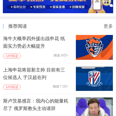
推荐阅读
更多
海牛大概率四外援出战申花 纸
面实力势必大幅提升
阅读:10万+
APP阅读
上海申花将迎新主帅 目前有三
位候选人 于汉超在列
阅读:7.5万+
APP阅读
斯卢茨基感言：我内心的能量耗
尽了 俄罗斯教头主动请辞