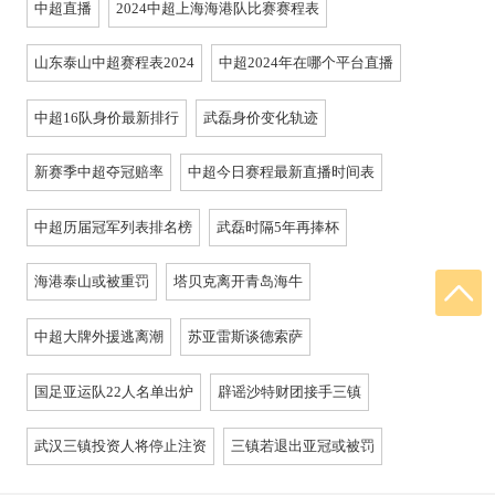
中超直播
2024中超上海海港队比赛赛程表
山东泰山中超赛程表2024
中超2024年在哪个平台直播
中超16队身价最新排行
武磊身价变化轨迹
新赛季中超夺冠赔率
中超今日赛程最新直播时间表
中超历届冠军列表排名榜
武磊时隔5年再捧杯
海港泰山或被重罚
塔贝克离开青岛海牛
中超大牌外援逃离潮
苏亚雷斯谈德索萨
国足亚运队22人名单出炉
辟谣沙特财团接手三镇
武汉三镇投资人将停止注资
三镇若退出亚冠或被罚