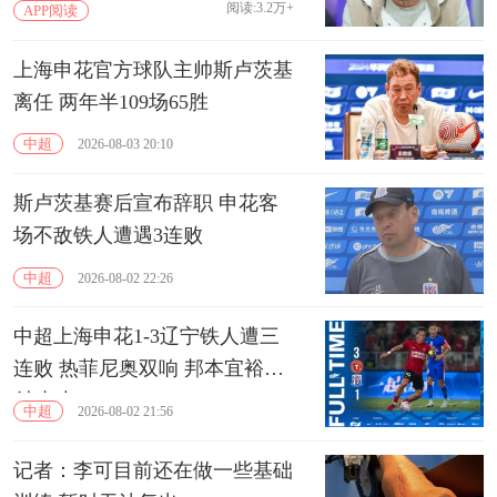
阅读:3.2万+
APP阅读
上海申花官方球队主帅斯卢茨基
离任 两年半109场65胜
中超
2026-08-03 20:10
斯卢茨基赛后宣布辞职 申花客
场不敌铁人遭遇3连败
中超
2026-08-02 22:26
中超上海申花1-3辽宁铁人遭三
连败 热菲尼奥双响 邦本宜裕传
射建功
中超
2026-08-02 21:56
记者：李可目前还在做一些基础