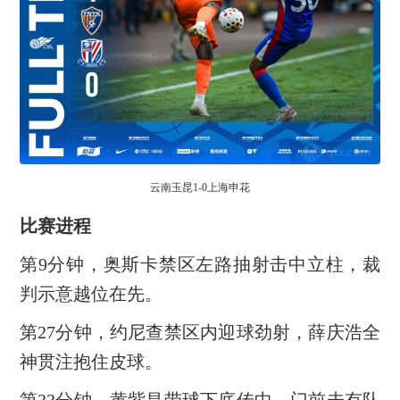
云南玉昆1-0上海申花
比赛进程
第9分钟，奥斯卡禁区左路抽射击中立柱，裁
判示意越位在先。
第27分钟，约尼查禁区内迎球劲射，薛庆浩全
神贯注抱住皮球。
第33分钟，黄紫昌带球下底传中，门前未有队