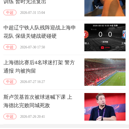
训练 暂时无法复出
中超
2026-07-31 15:04
中超辽宁铁人队残阵迎战上海申
花队 保级关键战硬碰硬
中超
2026-07-30 17:50
上海德比赛后4名球迷打架 警方
通报 均被拘留
中超
2026-07-27 16:27
斯卢茨基首次被球迷喊下课 上
海德比完败同城死敌
中超
2026-07-26 20:41