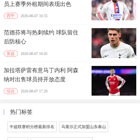
员上赛季外租期间表现出色
西甲
2026-08-07 16:55
范德芬将与热刺续约 球队留住
后防核心
英超
2026-08-07 16:45
加拉塔萨雷有意马丁内利 阿森
纳对出售球员持开放态度
综合
2026-08-07 17:20
热门标签
中超联赛积分榜最新排名
马塞尔正式加盟山东泰山