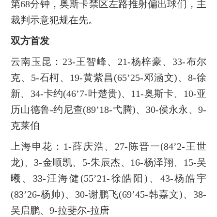
第68分钟，奥斯卡禁区左路推射偏出球们，主
裁判示意犯规在先。
双方首发
云南玉昆：23-王智峰、21-杨梓豪、33-布尔
克、5-石柯、19-黄紫昌(65’25-邓涵文)、8-徐
新、34-卡约(46’7-叶楚贵)、11-奥斯卡、10-亚
历山德鲁-约尼查(89’18-弋腾)、30-侯永永、9-
克莱伯
上海申花：1-薛庆浩、27-陈晋一(84’2-王世
龙)、3-金顺凯、5-朱辰杰、16-杨泽翔、15-吴
曦、33-汪海健(55’21-徐皓阳)、43-杨皓宇
(83’26-杨帅)、30-谢鹏飞(69’45-韩嘉文)、38-
吴启鹏、9-拉斐尔-拉唐