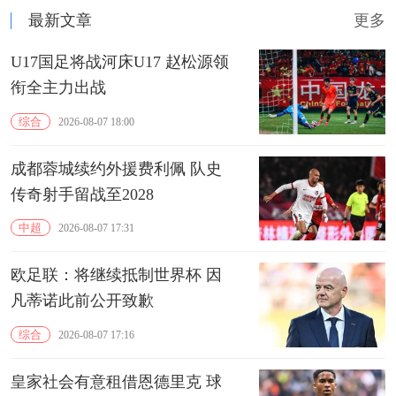
最新文章
更多
U17国足将战河床U17 赵松源领
衔全主力出战
综合
2026-08-07 18:00
成都蓉城续约外援费利佩 队史
传奇射手留战至2028
中超
2026-08-07 17:31
欧足联：将继续抵制世界杯 因
凡蒂诺此前公开致歉
综合
2026-08-07 17:16
皇家社会有意租借恩德里克 球