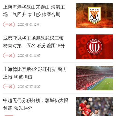
上海海港将战山东泰山 海港主
场士气回升 泰山换帅磨合期
中超
2026-08-01 12:04
成都蓉城将主场迎战武汉三镇
榜首对第十五名 积分差距15分
中超
2026-08-01 11:05
上海德比赛后4名球迷打架 警方
通报 均被拘留
中超
2026-07-27 16:27
中超无罚分积分榜：蓉城仍大幅
领跑 领先14分