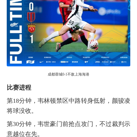
成都蓉城0-1不敌上海海港
比赛进程
第18分钟，韦林顿禁区中路转身低射，颜骏凌
将球没收。
第30分钟，韦世豪门前抢点攻门，不过裁判示
意越位在先。