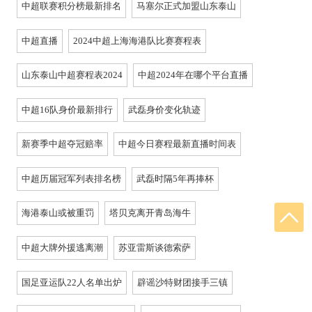
中超联赛积分榜最新排名
马塞尔正式加盟山东泰山
中超直播
2024中超上海海港队比赛赛程表
山东泰山中超赛程表2024
中超2024年在哪个平台直播
中超16队身价最新排行
武磊身价变化轨迹
新赛季中超夺冠赔率
中超今日赛程最新直播时间表
中超历届冠军列表排名榜
武磊时隔5年再捧杯
海港泰山或被重罚
塔贝克离开青岛海牛
中超大牌外援逃离潮
苏亚雷斯谈德索萨
国足亚运队22人名单出炉
辟谣沙特财团接手三镇