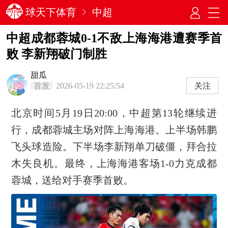
球天下体育
中超
中超成都蓉城0-1不敌上海海港遭赛季首
败 李新翔破门制胜
甜瓜
首发
2026-05-19 22:25:54
关注
北京时间5月19日20:00，中超第13轮继续进
行，成都蓉城主场对阵上海海港。上半场韩鹏
飞头球造险。下半场李新翔单刀破僵，拜合拉
木失良机。最终，上海海港客场1-0力克成都
蓉城，送给对手赛季首败。