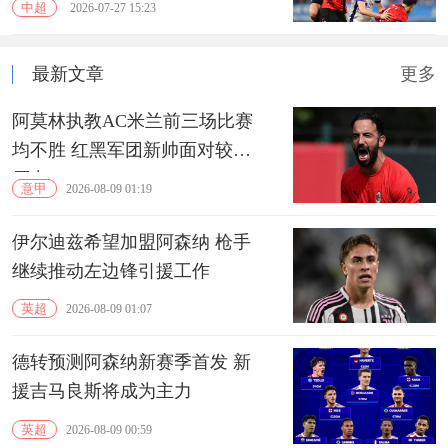
中超
2026-07-27 15:23
最新文章
更多
阿莫林执教AC米兰前三场比赛
均不胜 红黑军团新帅面对较大
压力
意甲
2026-08-09 01:19
伊尔迪兹希望加盟阿森纳 枪手
继续推动左边锋引援工作
英超
2026-08-09 01:07
德转预测阿森纳新赛季首发 新
援吉马良斯将成为主力
英超
2026-08-09 00:59