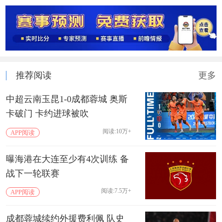
推荐阅读
更多
中超云南玉昆1-0成都蓉城 奥斯
卡破门 卡约进球被吹
阅读:10万+
APP阅读
曝海港在大连至少有4次训练 备
战下一轮联赛
阅读:7.5万+
APP阅读
成都蓉城续约外援费利佩 队史