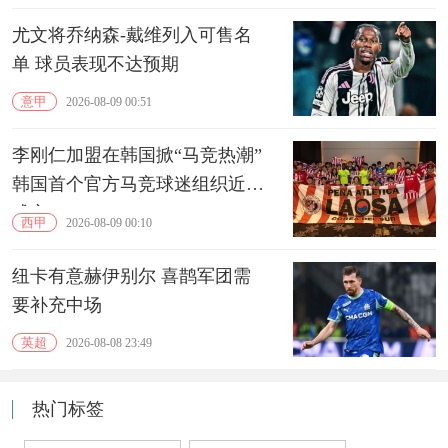
尤文将乔纳森-戴维列入可售名
单 球员表现不达预期
意甲
2026-08-09 00:51
李刚仁加盟在韩国掀“马竞热潮”
韩国首个官方马竞球迷组织近期
成立
西甲
2026-08-09 00:10
纽卡有意赫伊别尔 喜鹊军团需
要补充中场
英超
2026-08-08 23:49
热门标签