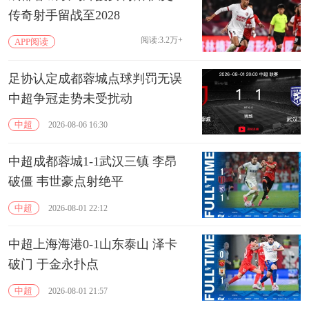
传奇射手留战至2028
阅读:3.2万+
APP阅读
足协认定成都蓉城点球判罚无误
中超争冠走势未受扰动
中超
2026-08-06 16:30
中超成都蓉城1-1武汉三镇 李昂
破僵 韦世豪点射绝平
中超
2026-08-01 22:12
中超上海海港0-1山东泰山 泽卡
破门 于金永扑点
中超
2026-08-01 21:57