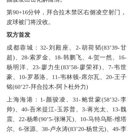
第90+16分钟，拜合拉木禁区右侧凌空射门，
皮球被门将没收。
双方首发
成都蓉城：32-刘殿座、2-胡荷韬(83’39-甘
超)、28-索罗金、18-韩鹏飞、4-贺一然、16-
杨明洋、23-廖力生(83’58-廖荣祥)、7-韦世
豪、10-罗慕洛、11-韦林顿-席尔瓦、20-王子
铭(60’27-拜合拉木-阿卜杜外力)
上海海港：1-颜骏凌、31-鲍世蒙(58’32-李
帅)、40-吾米提江-玉苏普、3-蒋光太、13-魏
震、22-杨希(90’5-张琳芃)、10-马特乌斯-维塔
尔、6-张源、38-卢永涛(83’20-杨世元)、49-李