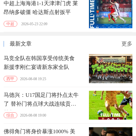
中超上海海港1-1天津津门虎 莱
昂纳多破僵 哈达斯点射扳平
中超
2026-05-23 22:09
最新文章
更多
马竞全队在韩国享受传统美食
新援李刚仁宴请新东家全队
西甲
2026-08-08 19:25
马德兴：U17国足门将扑点太牛
了 替补门将点球大战连续贡献
扑救
综合
2026-08-08 19:00
佛得角门将身价暴涨1000% 美