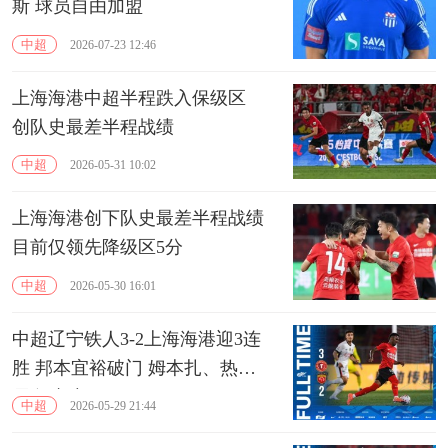
斯 球员自由加盟
中超
2026-07-23 12:46
上海海港中超半程跌入保级区
创队史最差半程战绩
中超
2026-05-31 10:02
上海海港创下队史最差半程战绩
目前仅领先降级区5分
中超
2026-05-30 16:01
中超辽宁铁人3-2上海海港迎3连
胜 邦本宜裕破门 姆本扎、热菲
尼奥建功
中超
2026-05-29 21:44