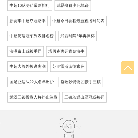
中超16队身价最新排行
武磊身价变化轨迹
新赛季中超夺冠赔率
中超今日赛程最新直播时间表
中超历届冠军列表排名榜
武磊时隔5年再捧杯
海港泰山或被重罚
塔贝克离开青岛海牛
中超大牌外援逃离潮
苏亚雷斯谈德索萨
国足亚运队22人名单出炉
辟谣沙特财团接手三镇
武汉三镇投资人将停止注资
三镇若退出亚冠或被罚