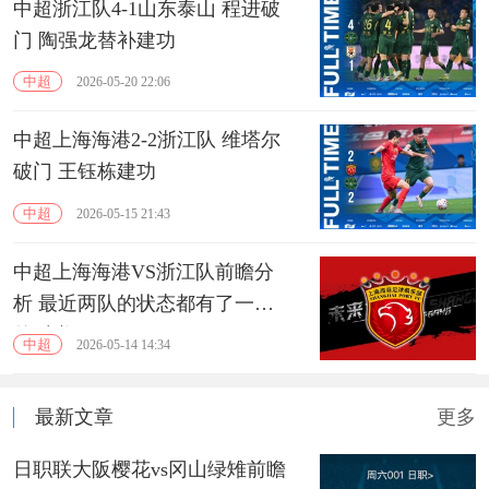
中超浙江队4-1山东泰山 程进破
门 陶强龙替补建功
中超
2026-05-20 22:06
中超上海海港2-2浙江队 维塔尔
破门 王钰栋建功
中超
2026-05-15 21:43
中超上海海港VS浙江队前瞻分
析 最近两队的状态都有了一定
的反弹
中超
2026-05-14 14:34
最新文章
更多
日职联大阪樱花vs冈山绿雉前瞻