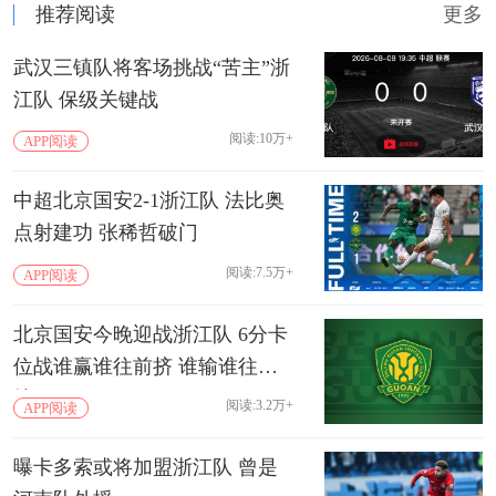
推荐阅读
更多
武汉三镇队将客场挑战“苦主”浙
江队 保级关键战
阅读:10万+
APP阅读
中超北京国安2-1浙江队 法比奥
点射建功 张稀哲破门
阅读:7.5万+
APP阅读
北京国安今晚迎战浙江队 6分卡
位战谁赢谁往前挤 谁输谁往下
掉
阅读:3.2万+
APP阅读
曝卡多索或将加盟浙江队 曾是