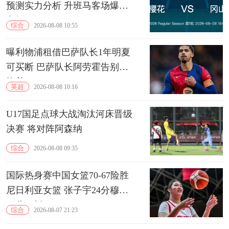
预测实力分析 升班马客场爆冷
良机
综合
2026-08-08 10:55
曝利物浦租借巴萨队长1年明夏
可买断 巴萨队长阿劳霍告别诺
坎普
英超
2026-08-08 10:16
U17国足点球大战淘汰河床晋级
决赛 将对阵阿森纳
综合
2026-08-08 09:35
国际热身赛中国女篮70-67险胜
尼日利亚女篮 张子宇24分穆萨
15分10板
综合
2026-08-07 21:23