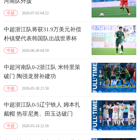
河南队外援
中超
2026-07-02 04:22
中超浙江队将获31.9万美元补偿
朴镇燮代表韩国队出战世界杯
中超
2026-06-30 04:59
中超河南队0-2浙江队 米特里策
破门 陶强龙替补建功
中超
2026-05-30 21:50
中超浙江队0-5辽宁铁人 姆本扎
戴帽 热菲尼奥、田玉达破门
中超
2026-05-24 22:56