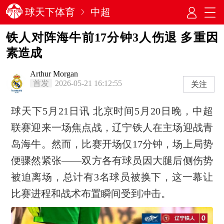
球天下体育
中超
铁人对阵海牛前17分钟3人伤退 多重因
素造成
Arthur Morgan
首发
2026-05-21 16:12:55
关注
球天下5月21日讯 北京时间5月20日晚，中超
联赛迎来一场焦点战，辽宁铁人在主场迎战青
岛海牛。然而，比赛开场仅17分钟，场上局势
便骤然紧张——双方各有球员因大腿后侧伤势
被迫离场，总计有3名球员被换下，这一幕让
比赛进程和战术布置瞬间受到冲击。