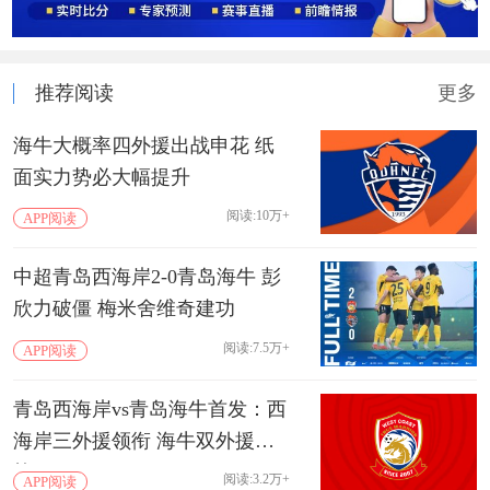
推荐阅读
更多
海牛大概率四外援出战申花 纸
面实力势必大幅提升
阅读:10万+
APP阅读
中超青岛西海岸2-0青岛海牛 彭
欣力破僵 梅米舍维奇建功
阅读:7.5万+
APP阅读
青岛西海岸vs青岛海牛首发：西
海岸三外援领衔 海牛双外援出
战
阅读:3.2万+
APP阅读