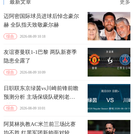
最新文章
更多
迈阿密国际球员进球后悼念豪尔
赫 全队指天致敬豪尔赫
综合
2026-08-09 10:18
友谊赛曼联1-1巴黎 两队新赛季
隐患全露了
综合
2026-08-09 10:09
日职联东京绿茵vs川崎前锋前瞻
预测分析 主场保级队硬刚老牌
劲旅
综合
2026-08-09 10:01
阿莫林执教AC米兰前三场比赛
均不胜 红黑军团新帅面对较大