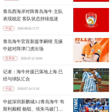
青岛西海岸对阵青岛海牛 主队
表现稳定 客队状态持续低迷
中超
2026-08-02 17:17
青岛海牛官宣新援李嗣镕 无缘
中超对阵津门虎出场
世界杯
2026-07-21 20:04
记者：海牛外援已落地上海 已
经与球队汇合
中超
2026-07-14 11:19
中超深圳新鹏城3-2青岛海牛 韦
斯利戴帽 杨聪、埃朱马破门难