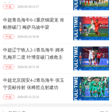
救主
中超
2026-05-30 23:17
中超青岛海牛0-1重庆铜梁龙 肯
帕努破门 梅萨乌迪中梁
中超
2026-05-24 19:36
中超辽宁铁人2-1青岛海牛 姆本
扎梅开二度 叶博亚破门难救主
中超
2026-05-20 21:19
中超北京国安4-2青岛海牛 张玉
宁贡献传射 张稀哲点射建功
中超
2026-05-15 22:23