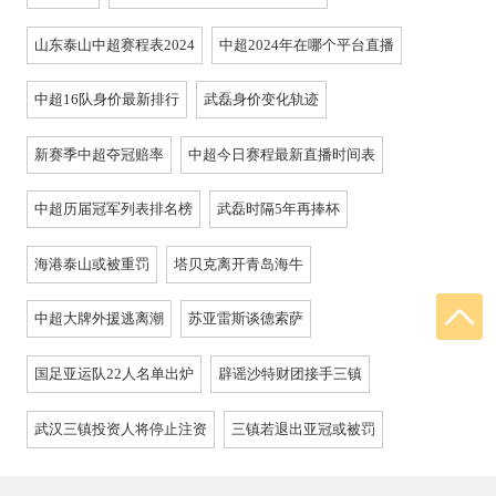
山东泰山中超赛程表2024
中超2024年在哪个平台直播
中超16队身价最新排行
武磊身价变化轨迹
新赛季中超夺冠赔率
中超今日赛程最新直播时间表
中超历届冠军列表排名榜
武磊时隔5年再捧杯
海港泰山或被重罚
塔贝克离开青岛海牛
中超大牌外援逃离潮
苏亚雷斯谈德索萨
国足亚运队22人名单出炉
辟谣沙特财团接手三镇
武汉三镇投资人将停止注资
三镇若退出亚冠或被罚