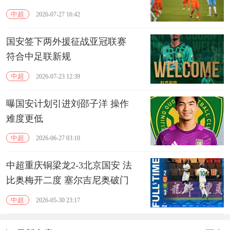
中超
2026-07-27 16:42
国安签下两外援征战亚冠联赛
符合中足联新规
中超
2026-07-23 12:39
曝国安计划引进刘邵子洋 操作
难度更低
中超
2026-06-27 03:10
中超重庆铜梁龙2-3北京国安 法
比奥梅开二度 塞尔吉尼奥破门
中超
2026-05-30 23:17