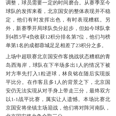
调整，球员需要一定的时间磨合。从赛季至今
球队的发挥来看，北京国安的整体表现并不稳
定，他们有时发挥出色，有时表现糟糕。另
外，新赛季开局球队负分起步，但如今球队拿
到4胜5平4负收获12积分排名第7位，他们与榜
单第1名的成都蓉城足足相差了23积分之多。
上场中超联赛北京国安作客挑战状态糟糕的青
岛西海岸，球队在下半场多出1人的情况下被
对方率先打入1粒进球，林良铭在随后实现扳
平比分。在作客且多1人的背景之下，北京国
安仍无法实现从对手身上带走三分，最终双方
以1-1战平比赛，属实让人遗憾。本场比赛北
京国安将坐镇主场迎战，他们将对阵河南队，